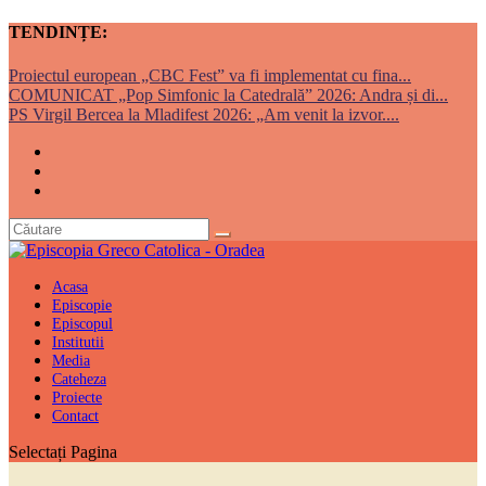
TENDINȚE:
Proiectul european „CBC Fest” va fi implementat cu fina...
COMUNICAT „Pop Simfonic la Catedrală” 2026: Andra și di...
PS Virgil Bercea la Mladifest 2026: „Am venit la izvor....
Acasa
Episcopie
Episcopul
Institutii
Media
Cateheza
Proiecte
Contact
Selectați Pagina