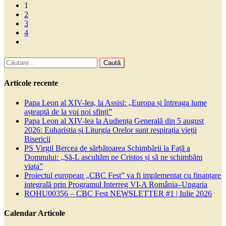
1
2
3
4
Caută
după:
Articole recente
Papa Leon al XIV-lea, la Assisi: „Europa și întreaga lume
așteaptă de la voi noi sfinți”
Papa Leon al XIV-lea la Audiența Generală din 5 august
2026: Euharistia și Liturgia Orelor sunt respirația vieții
Bisericii
PS Virgil Bercea de sărbătoarea Schimbării la Față a
Domnului: „Să-L ascultăm pe Cristos și să ne schimbăm
viața”
Proiectul european „CBC Fest” va fi implementat cu finanțare
integrală prin Programul Interreg VI-A România–Ungaria
ROHU00356 – CBC Fest NEWSLETTER #1 | Iulie 2026
Calendar Articole