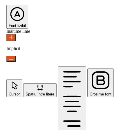
Font lizibil
Înălțime linie
Implicit
Cursor
Spațiu între litere
Grosime font