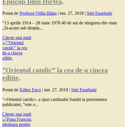
Episcop Iuliu Hirtea,
Postat de
Profesor Otilia Bălaş
|
iun. 27, 2018
|
Stiri Eparhiale
“13 aprilie 1914 – 28 iunie 1978 40 de ani de stingerea din viata
„Si-acum sub tâmpla...
Citeşte mai mult
”Orientul catolic” la cea de-a cincea
editie,
Postat de
Editor Egco
|
iun. 27, 2018
|
Stiri Eparhiale
“«Orientul catolic», a spus cardinalul Sandri la prezentarea
publicatiei, ”este o...
Citeşte mai mult