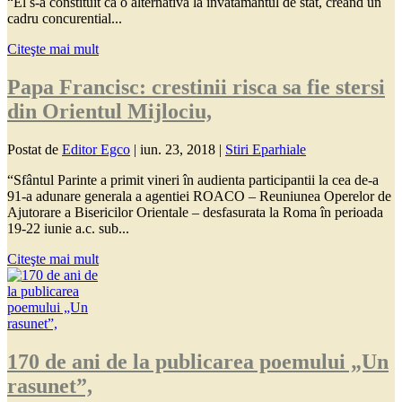
“El s-a constituit ca o alternativa la învatamântul de stat, creând un
cadru concurential...
Citeşte mai mult
Papa Francisc: crestinii risca sa fie stersi
din Orientul Mijlociu,
Postat de
Editor Egco
|
iun. 23, 2018
|
Stiri Eparhiale
“Sfântul Parinte a primit vineri în audienta participantii la cea de-a
91-a adunare generala a agentiei ROACO – Reuniunea Operelor de
Ajutorare a Bisericilor Orientale – desfasurata la Roma în perioada
19-22 iunie a.c. sub...
Citeşte mai mult
170 de ani de la publicarea poemului „Un
rasunet”,