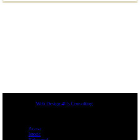
Designed by
Web Design 4Us Consulting
|
Acasa
Istoric
Episcopul