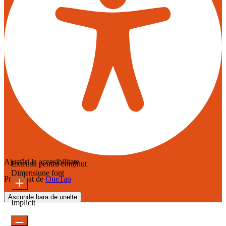
Ajustări la accesibilitate
Extensii pentru conținut
Dimensiune font
Propulsat de
OneTap
Ascunde bara de unelte
Implicit