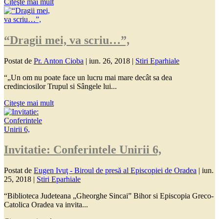
Citeşte mai mult
“Dragii mei, va scriu…”,
Postat de
Pr. Anton Cioba
|
iun. 26, 2018
|
Stiri Eparhiale
“„Un om nu poate face un lucru mai mare decât sa dea
credinciosilor Trupul si Sângele lui...
Citeşte mai mult
Invitatie: Conferintele Unirii 6,
Postat de
Eugen Ivuţ - Biroul de presă al Episcopiei de Oradea
|
iun.
25, 2018
|
Stiri Eparhiale
“Biblioteca Judeteana „Gheorghe Sincai” Bihor si Episcopia Greco-
Catolica Oradea va invita...