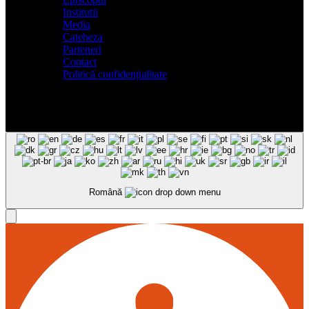
Institutii
Media
Cateheza
Parteneri
Contact
Politică confidențialitate
Română