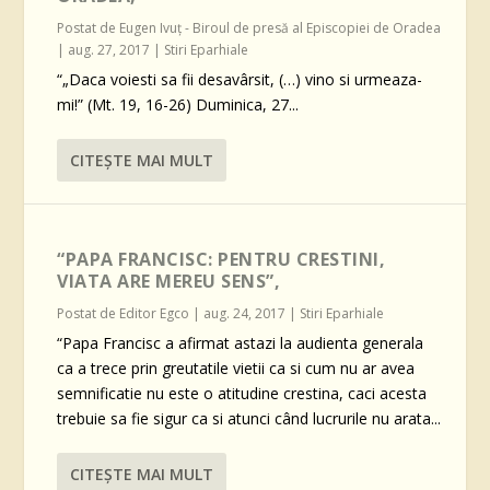
Postat de
Eugen Ivuţ - Biroul de presă al Episcopiei de Oradea
|
aug. 27, 2017
|
Stiri Eparhiale
“„Daca voiesti sa fii desavârsit, (…) vino si urmeaza-
mi!” (Mt. 19, 16-26) Duminica, 27...
CITEŞTE MAI MULT
“PAPA FRANCISC: PENTRU CRESTINI,
VIATA ARE MEREU SENS”,
Postat de
Editor Egco
|
aug. 24, 2017
|
Stiri Eparhiale
“Papa Francisc a afirmat astazi la audienta generala
ca a trece prin greutatile vietii ca si cum nu ar avea
semnificatie nu este o atitudine crestina, caci acesta
trebuie sa fie sigur ca si atunci când lucrurile nu arata...
CITEŞTE MAI MULT