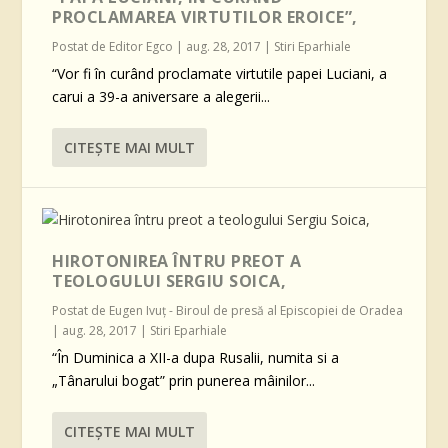
PROCLAMAREA VIRTUTILOR EROICE”,
Postat de
Editor Egco
|
aug. 28, 2017
|
Stiri Eparhiale
“Vor fi în curând proclamate virtutile papei Luciani, a
carui a 39-a aniversare a alegerii...
CITEŞTE MAI MULT
HIROTONIREA ÎNTRU PREOT A
TEOLOGULUI SERGIU SOICA,
Postat de
Eugen Ivuţ - Biroul de presă al Episcopiei de Oradea
|
aug. 28, 2017
|
Stiri Eparhiale
“În Duminica a XII-a dupa Rusalii, numita si a
„Tânarului bogat” prin punerea mâinilor...
CITEŞTE MAI MULT