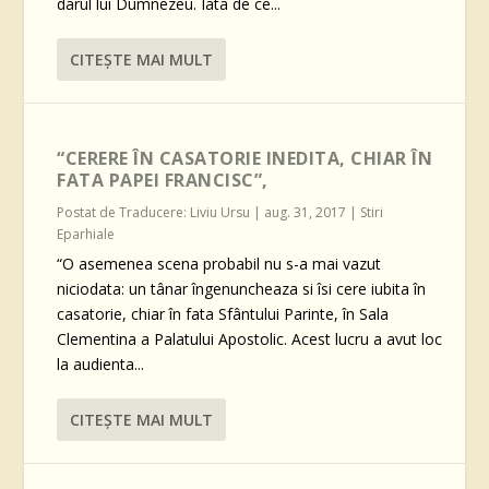
darul lui Dumnezeu. Iata de ce...
CITEŞTE MAI MULT
“CERERE ÎN CASATORIE INEDITA, CHIAR ÎN
FATA PAPEI FRANCISC”,
Postat de
Traducere: Liviu Ursu
|
aug. 31, 2017
|
Stiri
Eparhiale
“O asemenea scena probabil nu s-a mai vazut
niciodata: un tânar îngenuncheaza si îsi cere iubita în
casatorie, chiar în fata Sfântului Parinte, în Sala
Clementina a Palatului Apostolic. Acest lucru a avut loc
la audienta...
CITEŞTE MAI MULT