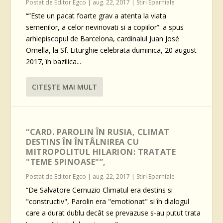
Postat de
Editor Egco
|
aug. 22, 2017
|
Stiri Eparhiale
“”Este un pacat foarte grav a atenta la viata
semenilor, a celor nevinovati si a copiilor”: a spus
arhiepiscopul de Barcelona, cardinalul Juan José
Omella, la Sf. Liturghie celebrata duminica, 20 august
2017, în bazilica...
CITEŞTE MAI MULT
“CARD. PAROLIN ÎN RUSIA, CLIMAT
DESTINS ÎN ÎNTÂLNIREA CU
MITROPOLITUL HILARION: TRATATE
"TEME SPINOASE"”,
Postat de
Editor Egco
|
aug. 22, 2017
|
Stiri Eparhiale
“De Salvatore Cernuzio Climatul era destins si
"constructiv", Parolin era "emotionat" si în dialogul
care a durat dublu decât se prevazuse s-au putut trata