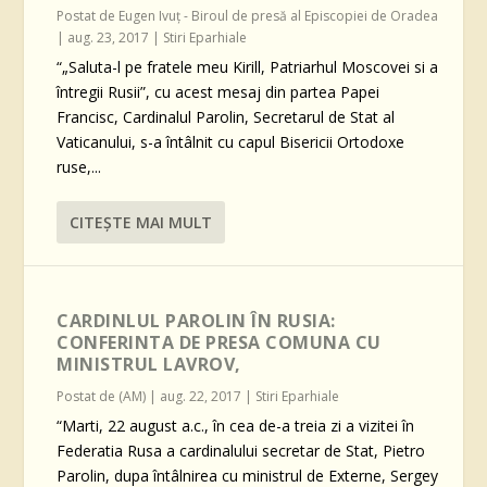
Postat de
Eugen Ivuţ - Biroul de presă al Episcopiei de Oradea
|
aug. 23, 2017
|
Stiri Eparhiale
“„Saluta-l pe fratele meu Kirill, Patriarhul Moscovei si a
întregii Rusii”, cu acest mesaj din partea Papei
Francisc, Cardinalul Parolin, Secretarul de Stat al
Vaticanului, s-a întâlnit cu capul Bisericii Ortodoxe
ruse,...
CITEŞTE MAI MULT
CARDINLUL PAROLIN ÎN RUSIA:
CONFERINTA DE PRESA COMUNA CU
MINISTRUL LAVROV,
Postat de
(AM)
|
aug. 22, 2017
|
Stiri Eparhiale
“Marti, 22 august a.c., în cea de-a treia zi a vizitei în
Federatia Rusa a cardinalului secretar de Stat, Pietro
Parolin, dupa întâlnirea cu ministrul de Externe, Sergey