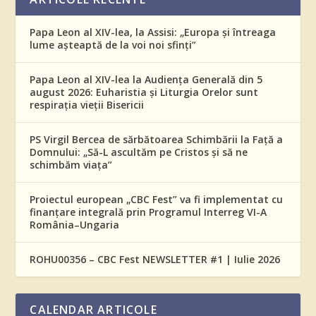
Papa Leon al XIV-lea, la Assisi: „Europa și întreaga
lume așteaptă de la voi noi sfinți”
Papa Leon al XIV-lea la Audiența Generală din 5
august 2026: Euharistia și Liturgia Orelor sunt
respirația vieții Bisericii
PS Virgil Bercea de sărbătoarea Schimbării la Față a
Domnului: „Să-L ascultăm pe Cristos și să ne
schimbăm viața”
Proiectul european „CBC Fest” va fi implementat cu
finanțare integrală prin Programul Interreg VI-A
România–Ungaria
ROHU00356 – CBC Fest NEWSLETTER #1 | Iulie 2026
CALENDAR ARTICOLE