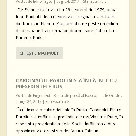
Postat de
Editor Egco
|
aug. 24, 2017
|
Stiri Eparhiale
“De Francesca Lozito La 29 septembrie 1979, papa
Ioan Paul al II-lea celebreaza Liturghia la sanctuarul
din Knock în Irlanda. Ziua urmatoare peste un milion
de persoane îl vor urma pe drumul spre Dublin. La
Phoenix Park,...
CITEŞTE MAI MULT
CARDINALUL PAROLIN S-A ÎNTÂLNIT CU
PRESEDINTELE RUS,
Postat de
Eugen Ivuţ - Biroul de presă al Episcopiei de Oradea
|
aug. 24, 2017
|
Stiri Eparhiale
“În ultima zi a calatoriei sale în Rusia, Cardinalul Pietro
Parolin s-a întâlnit cu presedintele rus Vladimir Putin, în
resedinta prezidentiala de la Sochi. Întâlnirea a durat
aproximativ o ora si s-a desfasurat într-un...