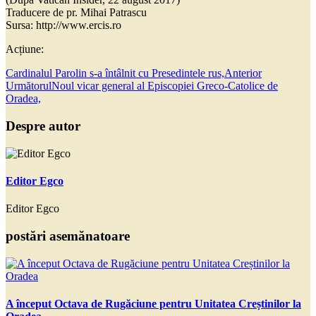
Traducere de pr. Mihai Patrascu
Sursa: http://www.ercis.ro
Acțiune:
Cardinalul Parolin s-a întâlnit cu Presedintele rus,
Anterior
Următorul
Noul vicar general al Episcopiei Greco-Catolice de
Oradea,
Despre autor
Editor Egco
Editor Egco
postări asemănatoare
A început Octava de Rugăciune pentru Unitatea Creștinilor la