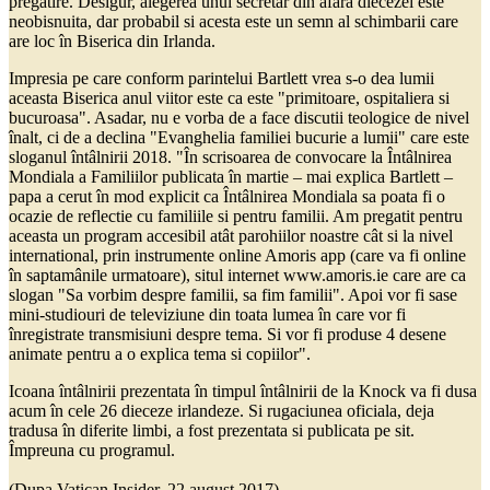
pregatire. Desigur, alegerea unui secretar din afara diecezei este
neobisnuita, dar probabil si acesta este un semn al schimbarii care
are loc în Biserica din Irlanda.
Impresia pe care conform parintelui Bartlett vrea s-o dea lumii
aceasta Biserica anul viitor este ca este "primitoare, ospitaliera si
bucuroasa". Asadar, nu e vorba de a face discutii teologice de nivel
înalt, ci de a declina "Evanghelia familiei bucurie a lumii" care este
sloganul întâlnirii 2018. "În scrisoarea de convocare la Întâlnirea
Mondiala a Familiilor publicata în martie – mai explica Bartlett –
papa a cerut în mod explicit ca Întâlnirea Mondiala sa poata fi o
ocazie de reflectie cu familiile si pentru familii. Am pregatit pentru
aceasta un program accesibil atât parohiilor noastre cât si la nivel
international, prin instrumente online Amoris app (care va fi online
în saptamânile urmatoare), situl internet www.amoris.ie care are ca
slogan "Sa vorbim despre familii, sa fim familii". Apoi vor fi sase
mini-studiouri de televiziune din toata lumea în care vor fi
înregistrate transmisiuni despre tema. Si vor fi produse 4 desene
animate pentru a o explica tema si copiilor".
Icoana întâlnirii prezentata în timpul întâlnirii de la Knock va fi dusa
acum în cele 26 dieceze irlandeze. Si rugaciunea oficiala, deja
tradusa în diferite limbi, a fost prezentata si publicata pe sit.
Împreuna cu programul.
(Dupa Vatican Insider, 22 august 2017)