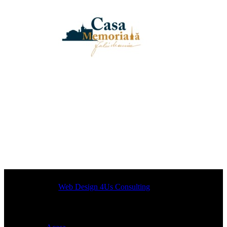
Designed by
Web Design 4Us Consulting
|