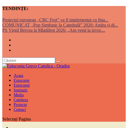
TENDINȚE:
Proiectul european „CBC Fest” va fi implementat cu fina...
COMUNICAT „Pop Simfonic la Catedrală” 2026: Andra și di...
PS Virgil Bercea la Mladifest 2026: „Am venit la izvor....
Acasa
Episcopie
Episcopul
Institutii
Media
Cateheza
Proiecte
Contact
Selectați Pagina