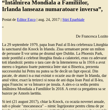
“Întâlnirea Mondiala a Familiilor,
Irlanda lanseaza numaratoare inversa”,
Postat de
Editor Egco
|
aug. 24, 2017
|
Stiri Eparhiale
“
De Francesca Lozito
La 29 septembrie 1979, papa Ioan Paul al II-lea celebreaza Liturghia
la sanctuarul din Knock în Irlanda. Ziua urmatoare peste un milion
de persoane îl vor urma pe drumul spre Dublin. La Phoenix Park,
unde pontiful a celebrat liturghia finala a calatoriei, erau cu adevarat
toti irlandezii: pentru o tara care de la întemeierea sa în 1916 a avut
mereu o legatura foarte puternica între stat si Biserica, prezenta
succesorului lui Petru nu putea sa fie decât un fapt epocal. Din
pacate, de atunci n-a mai existat o ocazie asa de mare în Irlanda, dar
anul viitor, exact la treizeci si noua de ani dupa Ioan Paul al II-lea,
papa Francisc se va întoarce pe insula. A ales-o ca sediu pentru
Întâlnirea Mondiala a Familiilor în 2018. A cerut ca pregatirea sa se
bazeze pe Amoris laetitia.
Si ieri (21 august 2017), chiar la Knock, cu ocazia novenei anuale,
sub o ploaie "mocaneasca" – nimic îngrijorator pentru clima de pe