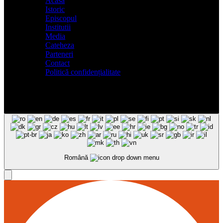
Acasa
Istoric
Episcopul
Institutii
Media
Cateheza
Parteneri
Contact
Politică confidențialitate
Română