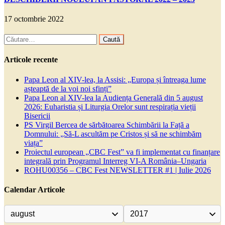
17 octombrie 2022
Caută
după:
Articole recente
Papa Leon al XIV-lea, la Assisi: „Europa și întreaga lume
așteaptă de la voi noi sfinți”
Papa Leon al XIV-lea la Audiența Generală din 5 august
2026: Euharistia și Liturgia Orelor sunt respirația vieții
Bisericii
PS Virgil Bercea de sărbătoarea Schimbării la Față a
Domnului: „Să-L ascultăm pe Cristos și să ne schimbăm
viața”
Proiectul european „CBC Fest” va fi implementat cu finanțare
integrală prin Programul Interreg VI-A România–Ungaria
ROHU00356 – CBC Fest NEWSLETTER #1 | Iulie 2026
Calendar Articole