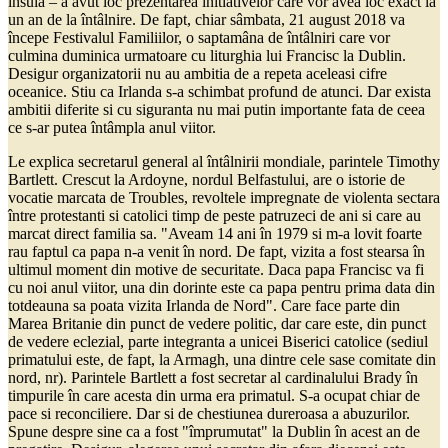
insula – a avut loc prezentarea initiativelor care vor avea loc exact la
un an de la întâlnire. De fapt, chiar sâmbata, 21 august 2018 va
începe Festivalul Familiilor, o saptamâna de întâlniri care vor
culmina duminica urmatoare cu liturghia lui Francisc la Dublin.
Desigur organizatorii nu au ambitia de a repeta aceleasi cifre
oceanice. Stiu ca Irlanda s-a schimbat profund de atunci. Dar exista
ambitii diferite si cu siguranta nu mai putin importante fata de ceea
ce s-ar putea întâmpla anul viitor.
Le explica secretarul general al întâlnirii mondiale, parintele Timothy
Bartlett. Crescut la Ardoyne, nordul Belfastului, are o istorie de
vocatie marcata de Troubles, revoltele impregnate de violenta sectara
între protestanti si catolici timp de peste patruzeci de ani si care au
marcat direct familia sa. "Aveam 14 ani în 1979 si m-a lovit foarte
rau faptul ca papa n-a venit în nord. De fapt, vizita a fost stearsa în
ultimul moment din motive de securitate. Daca papa Francisc va fi
cu noi anul viitor, una din dorinte este ca papa pentru prima data din
totdeauna sa poata vizita Irlanda de Nord". Care face parte din
Marea Britanie din punct de vedere politic, dar care este, din punct
de vedere eclezial, parte integranta a unicei Biserici catolice (sediul
primatului este, de fapt, la Armagh, una dintre cele sase comitate din
nord, nr). Parintele Bartlett a fost secretar al cardinalului Brady în
timpurile în care acesta din urma era primatul. S-a ocupat chiar de
pace si reconciliere. Dar si de chestiunea dureroasa a abuzurilor.
Spune despre sine ca a fost "împrumutat" la Dublin în acest an de