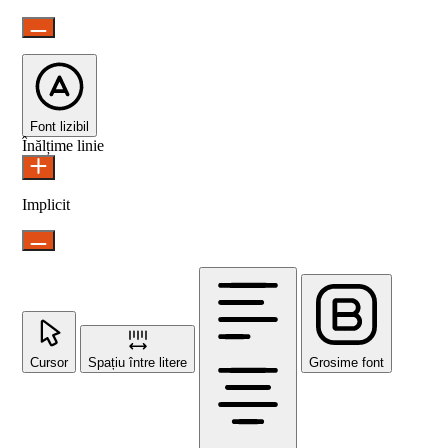
Font lizibil
Înălțime linie
Implicit
Cursor
Spațiu între litere
Grosime font