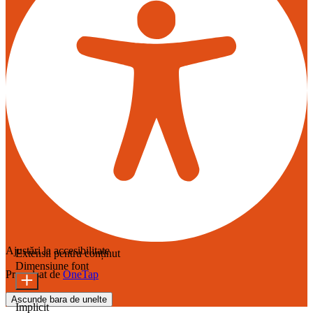
Ajustări la accesibilitate
Extensii pentru conținut
Dimensiune font
Propulsat de
OneTap
Ascunde bara de unelte
Implicit