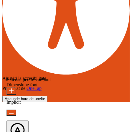
Ajustări la accesibilitate
Extensii pentru conținut
Dimensiune font
Propulsat de
OneTap
Ascunde bara de unelte
Implicit