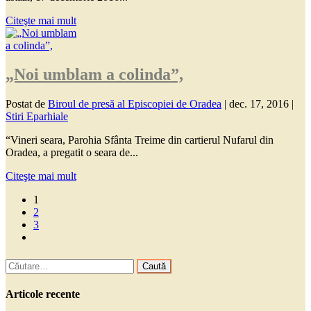
Citeşte mai mult
„Noi umblam a colinda”,
Postat de
Biroul de presă al Episcopiei de Oradea
|
dec. 17, 2016
|
Stiri Eparhiale
“Vineri seara, Parohia Sfânta Treime din cartierul Nufarul din
Oradea, a pregatit o seara de...
Citeşte mai mult
1
2
3
Caută
după:
Articole recente