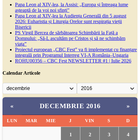
Papa Leon al XIV-lea, la Assisi: „Europa și întreaga lume
așteaptă de la voi noi sfinți”
Papa Leon al XIV-lea la Audiența Generală din 5 august
2026: Euharistia și Liturgia Orelor sunt respirația vieții
Bisericii
PS Virgil Bercea de sărbătoarea Schimbării la Față a
Domnului: „Să-L ascultăm pe Cristos și să ne schimbăm
viața”
Proiectul european „CBC Fest” va fi implementat cu finanțare
integrală prin Programul Interreg VI-A România–Ungaria
ROHU00356 – CBC Fest NEWSLETTER #1 | Iulie 2026
Calendar Articole
DECEMBRIE 2016
«
»
LUN
MAR
MIE
J
VIN
S
D
1
2
3
4