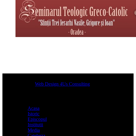
Designed by
Web Design 4Us Consulting
|
Acasa
Istoric
Episcopul
Institutii
Media
Cateheza