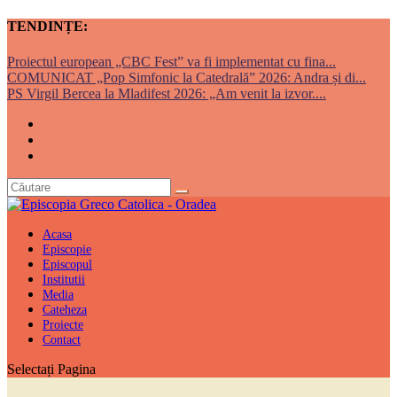
TENDINȚE:
Proiectul european „CBC Fest” va fi implementat cu fina...
COMUNICAT „Pop Simfonic la Catedrală” 2026: Andra și di...
PS Virgil Bercea la Mladifest 2026: „Am venit la izvor....
Acasa
Episcopie
Episcopul
Institutii
Media
Cateheza
Proiecte
Contact
Selectați Pagina