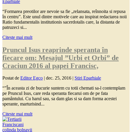
Eparhiale
“Formarea preotilor are nevoie sa fie „relansata, reînnoita si repusa
în centru”. Este unul dintre motivele care au inspirat redactarea noii
Ratio fundamentalis institutionis sacerdotalis care, la distanta de
patruzeci si...
Citeşte mai mult
Pruncul Isus reaprinde speranta în
fiecare om: Mesajul ”Urbi et Orbi” de
Craciun 2016 al papei Francisc,
Postat de
Editor Egco
|
dec. 25, 2016
|
Stiri Eparhiale
“”În aceasta zi de bucurie suntem cu totii chemati sa-l contemplam
pe Pruncul Isus, care reda speranta fiecarui om de pe fata
pamântului. Cu harul sau, sa dam glas si sa dam forma acestei
sperante, marturisind...
Citeşte mai mult