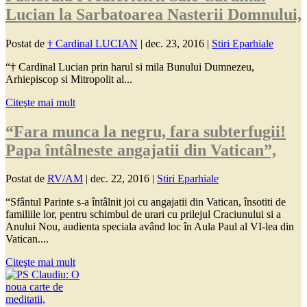
Lucian la Sarbatoarea Nasterii Domnului,
Postat de
† Cardinal LUCIAN
|
dec. 23, 2016
|
Stiri Eparhiale
“† Cardinal Lucian prin harul si mila Bunului Dumnezeu,
Arhiepiscop si Mitropolit al...
Citeşte mai mult
“Fara munca la negru, fara subterfugii!
Papa întâlneste angajatii din Vatican”,
Postat de
RV/AM
|
dec. 22, 2016
|
Stiri Eparhiale
“Sfântul Parinte s-a întâlnit joi cu angajatii din Vatican, însotiti de
familiile lor, pentru schimbul de urari cu prilejul Craciunului si a
Anului Nou, audienta speciala având loc în Aula Paul al VI-lea din
Vatican....
Citeşte mai mult