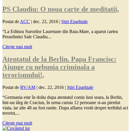
PS Claudiu: O noua carte de meditatii,
Postat de
ACC
|
dec. 22, 2016
|
Stiri Eparhiale
“La Editura Surorilor Lauretane din Baia-Mare, a aparut cartea
Preasfintiei Sale Claudiu...
Citeşte mai mult
Atentatul de la Berlin. Papa Francisc:
Ajunge cu nebunia criminala a
terorismului!,
Postat de
RV/AM
|
dec. 22, 2016
|
Stiri Eparhiale
“Germania este în doliu dupa atentatul comis luni seara, la Berlin,
într-un târg de Craciun, în urma caruia 12 persoane si-au pierdut
viata, iar alte 48 au fost ranite. Dupa aflarea vestii despre teribilul act
terorist,...
Citeşte mai mult