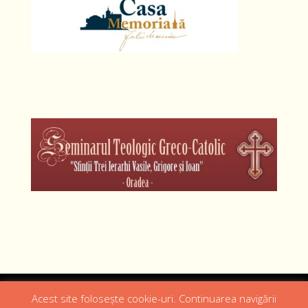
Designed by
Web Design 4Us Consulting
|
Acest site folosește cookie-uri. Continuarea navigării