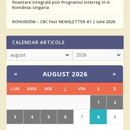
finanțare integrală prin Programul Interreg VI-A
România–Ungaria
ROHU00356 – CBC Fest NEWSLETTER #1 | Iulie 2026
CALENDAR ARTICOLE
AUGUST 2026
«
»
LUN
MAR
MIE
J
VIN
S
D
1
2
3
4
5
6
8
7
9