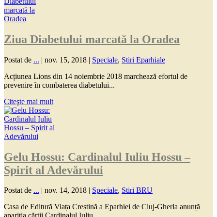
Ziua Diabetului marcată la Oradea
Postat de
...
|
nov. 15, 2018
|
Speciale
,
Stiri Eparhiale
Acțiunea Lions din 14 noiembrie 2018 marchează efortul de
prevenire în combaterea diabetului...
Citeşte mai mult
Gelu Hossu: Cardinalul Iuliu Hossu –
Spirit al Adevărului
Postat de
...
|
nov. 14, 2018
|
Speciale
,
Stiri BRU
Casa de Editură Viața Creștină a Eparhiei de Cluj-Gherla anunță
apariția cărții Cardinalul Iuliu...