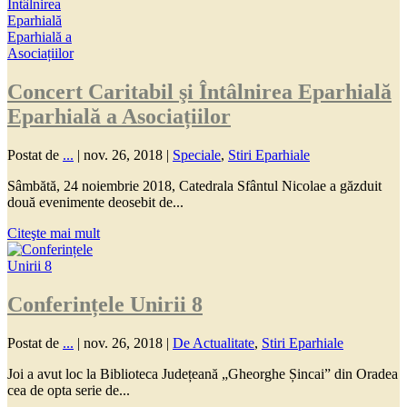
Concert Caritabil şi Întâlnirea Eparhială
Eparhială a Asociațiilor
Postat de
...
|
nov. 26, 2018
|
Speciale
,
Stiri Eparhiale
Sâmbătă, 24 noiembrie 2018, Catedrala Sfântul Nicolae a găzduit
două evenimente deosebit de...
Citeşte mai mult
Conferințele Unirii 8
Postat de
...
|
nov. 26, 2018
|
De Actualitate
,
Stiri Eparhiale
Joi a avut loc la Biblioteca Județeană „Gheorghe Șincai” din Oradea
cea de opta serie de...