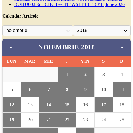
ROHU00356 – CBC Fest NEWSLETTER #1 | Iulie 2026
Calendar Articole
NOIEMBRIE 2018
«
»
LUN
MAR
MIE
J
VIN
S
D
1
2
3
4
5
6
7
8
9
10
11
12
13
14
15
16
17
18
19
20
21
22
23
24
25