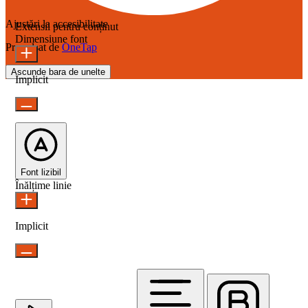
Ajustări la accesibilitate
Extensii pentru conținut
Dimensiune font
Propulsat de
OneTap
Ascunde bara de unelte
Implicit
Font lizibil
Înălțime linie
Implicit