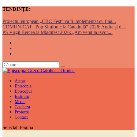
TENDINȚE:
Proiectul european „CBC Fest” va fi implementat cu fina...
COMUNICAT „Pop Simfonic la Catedrală” 2026: Andra și di...
PS Virgil Bercea la Mladifest 2026: „Am venit la izvor....
Acasa
Episcopie
Episcopul
Institutii
Media
Cateheza
Proiecte
Contact
Selectați Pagina