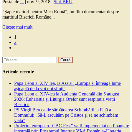
Postat de
...
|
nov. 9, 2018
|
Stiri BRU
“Șapte martori pentru Mica Romă”, un film documentar despre
martiriul Bisericii Române...
Citeşte mai mult
1
2
Caută
după:
Articole recente
Papa Leon al XIV-lea, la Assisi: „Europa și întreaga lume
așteaptă de la voi noi sfinți”
Papa Leon al XIV-lea la Audiența Generală din 5 august
2026: Euharistia și Liturgia Orelor sunt respirația vieții
Bisericii
PS Virgil Bercea de sărbătoarea Schimbării la Față a
Domnului: „Să-L ascultăm pe Cristos și să ne schimbăm
viața”
Proiectul european „CBC Fest” va fi implementat cu finanțare
integrală prin Programul Interreg VI-A România–Ungaria