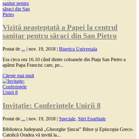
Vizită neașteptată a Papei la centrul
sanitar pentru săraci din San Pietro
Postat de
...
|
nov. 19, 2018
|
Biserica Universala
Era circa ora 16.10 când dintre coloanele din Piața San Pietro a
apărut Papa Francisc care, pe...
Citeşte mai mult
Invitație: Conferințele Unirii 8
Postat de
...
|
nov. 19, 2018
|
Speciale
,
Stiri Eparhiale
Biblioteca Județeană „Gheorghe Șincai” Bihor și Episcopia Greco-
Catolică Oradea vă invită la...