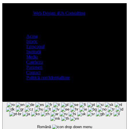
Designed by
Web Design 4Us Consulting
|
Acasa
Istoric
Episcopul
Institutii
Media
Cateheza
Parteneri
Contact
Politică confidențialitate
Română