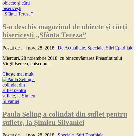
S-a deschis magazinul de obiecte și cărți
bisericești „Sfânta Tereza”
Postat de
...
|
nov. 28, 2018
|
De Actualitate
,
Speciale
,
Stiri Eparhiale
Miercuri, 28 noiembrie 2018, cu binecuvântarea Preasfințitului
Virgil Bercea, episcopul...
Citeşte mai mult
Paula Seling a colindat din suflet pentru
suflete, la Șimleu Silvaniei
Postat de
...
|
nov. 28, 2018
|
Speciale
,
Stiri Eparhiale