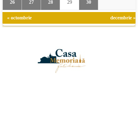
26
27
28
29
30
« octombrie
decembrie »