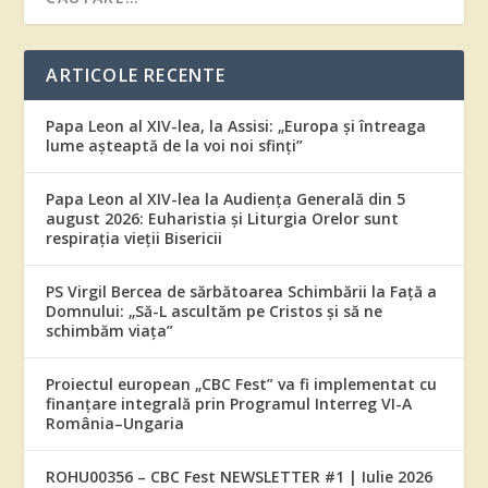
ARTICOLE RECENTE
Papa Leon al XIV-lea, la Assisi: „Europa și întreaga
lume așteaptă de la voi noi sfinți”
Papa Leon al XIV-lea la Audiența Generală din 5
august 2026: Euharistia și Liturgia Orelor sunt
respirația vieții Bisericii
PS Virgil Bercea de sărbătoarea Schimbării la Față a
Domnului: „Să-L ascultăm pe Cristos și să ne
schimbăm viața”
Proiectul european „CBC Fest” va fi implementat cu
finanțare integrală prin Programul Interreg VI-A
România–Ungaria
ROHU00356 – CBC Fest NEWSLETTER #1 | Iulie 2026