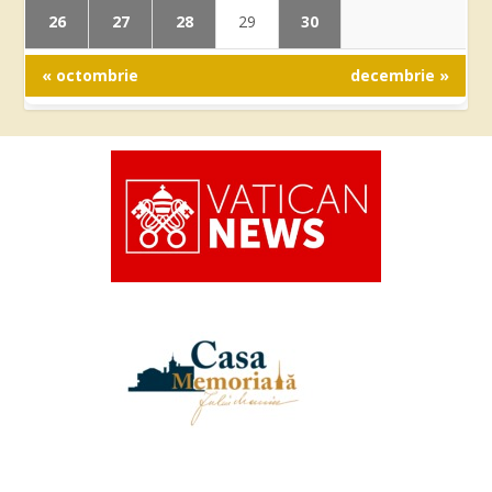
26
27
28
30
29
« octombrie
decembrie »