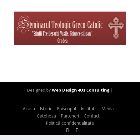
Designed by
Web Design 4Us Consulting
|
Acasa
Istoric
Episcopul
Institutii
Media
Cateheza
Parteneri
Contact
Politică confidențialitate