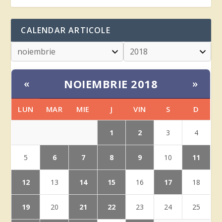
CALENDAR ARTICOLE
NOIEMBRIE 2018
«
»
LUN
MAR
MIE
J
VIN
S
D
1
2
3
4
6
7
8
9
11
5
10
12
14
15
17
13
16
18
19
21
22
20
23
24
25