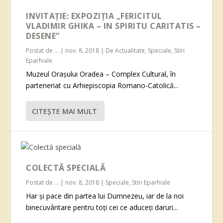
INVITAȚIE: EXPOZIȚIA „FERICITUL
VLADIMIR GHIKA – IN SPIRITU CARITATIS –
DESENE”
Postat de
...
|
nov. 8, 2018
|
De Actualitate
,
Speciale
,
Stiri
Eparhiale
Muzeul Orașului Oradea – Complex Cultural, în
parteneriat cu Arhiepiscopia Romano-Catolică...
CITEŞTE MAI MULT
COLECTĂ SPECIALĂ
Postat de
...
|
nov. 8, 2018
|
Speciale
,
Stiri Eparhiale
Har şi pace din partea lui Dumnezeu, iar de la noi
binecuvântare pentru toţi cei ce aduceţi daruri...