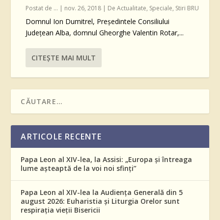
Postat de
...
|
nov. 26, 2018
|
De Actualitate
,
Speciale
,
Stiri BRU
Domnul Ion Dumitrel, Președintele Consiliului
Județean Alba, domnul Gheorghe Valentin Rotar,...
CITEŞTE MAI MULT
ARTICOLE RECENTE
Papa Leon al XIV-lea, la Assisi: „Europa și întreaga
lume așteaptă de la voi noi sfinți”
Papa Leon al XIV-lea la Audiența Generală din 5
august 2026: Euharistia și Liturgia Orelor sunt
respirația vieții Bisericii