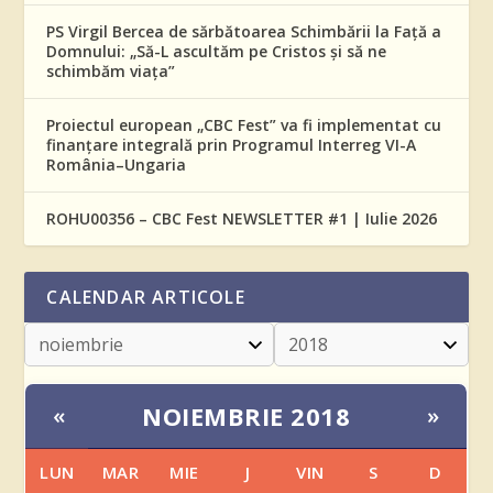
PS Virgil Bercea de sărbătoarea Schimbării la Față a
Domnului: „Să-L ascultăm pe Cristos și să ne
schimbăm viața”
Proiectul european „CBC Fest” va fi implementat cu
finanțare integrală prin Programul Interreg VI-A
România–Ungaria
ROHU00356 – CBC Fest NEWSLETTER #1 | Iulie 2026
CALENDAR ARTICOLE
NOIEMBRIE 2018
«
»
LUN
MAR
MIE
J
VIN
S
D