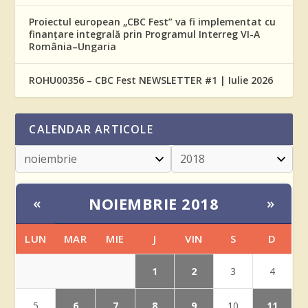
Proiectul european „CBC Fest” va fi implementat cu
finanțare integrală prin Programul Interreg VI-A
România–Ungaria
ROHU00356 – CBC Fest NEWSLETTER #1 | Iulie 2026
CALENDAR ARTICOLE
NOIEMBRIE 2018
«
»
LUN
MAR
MIE
J
VIN
S
D
1
2
3
4
6
7
8
9
11
5
10