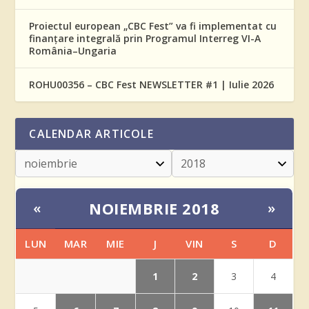
Proiectul european „CBC Fest” va fi implementat cu
finanțare integrală prin Programul Interreg VI-A
România–Ungaria
ROHU00356 – CBC Fest NEWSLETTER #1 | Iulie 2026
CALENDAR ARTICOLE
NOIEMBRIE 2018
«
»
LUN
MAR
MIE
J
VIN
S
D
1
2
3
4