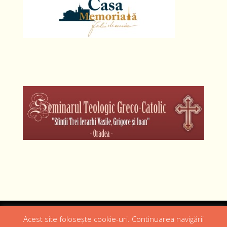
Designed by
Web Design 4Us Consulting
|
Acest site folosește cookie-uri. Continuarea navigării