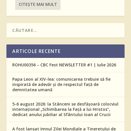
CITEŞTE MAI MULT
ARTICOLE RECENTE
ROHU00356 – CBC Fest NEWSLETTER #1 | Iulie 2026
Papa Leon al XIV-lea: comunicarea trebuie să fie
inspirată de adevăr și de respectul față de
demnitatea umană
5-6 august 2026: la Stânceni se desfășoară colocviul
internațional „Schimbarea la Față a lui Hristos”,
dedicat anului jubiliar al Sfântului Ioan al Crucii
A fost lansat Imnul Zilei Mondiale a Tineretului de