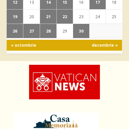
12
14
15
17
13
16
18
19
21
22
20
23
24
25
26
27
28
30
29
« octombrie
decembrie »