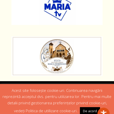
Designed by
Web Design 4Us Consulting
|
Acest site folosește cookie-uri. Continuarea navigării
reprezintă acceptul dvs. pentru utilizarea lor. Pentru mai multe
Acasa
Istoric
Episcopul
Institutii
Media
detalii privind gestionarea preferințelor privind cookie-uri,
Cateheza
Parteneri
Contact
vedeți Politica de utillizare cookie-uri..
De acord