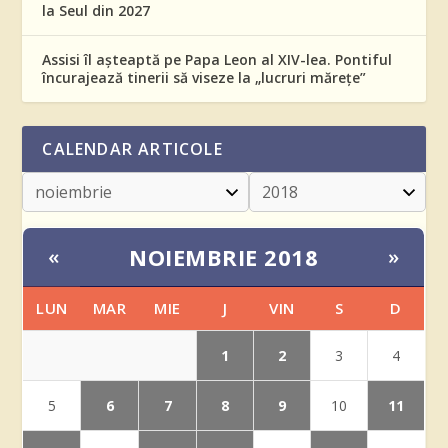
la Seul din 2027
Assisi îl așteaptă pe Papa Leon al XIV-lea. Pontiful
încurajează tinerii să viseze la „lucruri mărețe”
CALENDAR ARTICOLE
NOIEMBRIE 2018
«
»
LUN
MAR
MIE
J
VIN
S
D
1
2
3
4
6
7
8
9
11
5
10