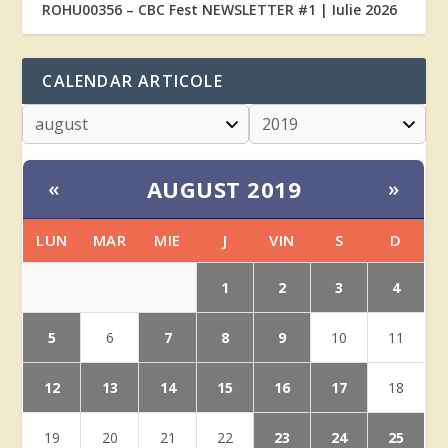
ROHU00356 – CBC Fest NEWSLETTER #1 | Iulie 2026
CALENDAR ARTICOLE
AUGUST 2019
«
»
LUN
MAR
MIE
J
VIN
S
D
1
2
3
4
5
7
8
9
6
10
11
12
13
14
15
16
17
18
23
24
25
19
20
21
22