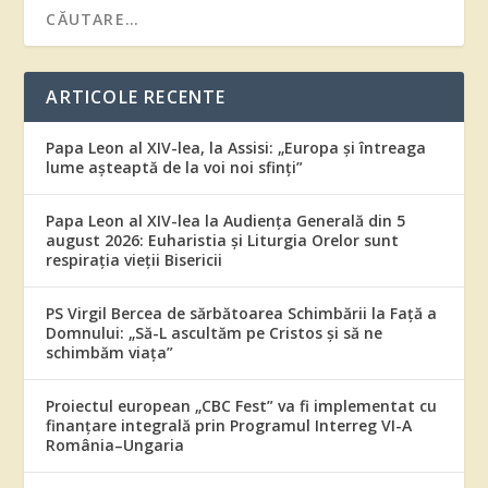
ARTICOLE RECENTE
Papa Leon al XIV-lea, la Assisi: „Europa și întreaga
lume așteaptă de la voi noi sfinți”
Papa Leon al XIV-lea la Audiența Generală din 5
august 2026: Euharistia și Liturgia Orelor sunt
respirația vieții Bisericii
PS Virgil Bercea de sărbătoarea Schimbării la Față a
Domnului: „Să-L ascultăm pe Cristos și să ne
schimbăm viața”
Proiectul european „CBC Fest” va fi implementat cu
finanțare integrală prin Programul Interreg VI-A
România–Ungaria