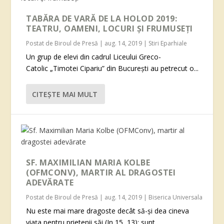
TABĂRA DE VARĂ DE LA HOLOD 2019:
TEATRU, OAMENI, LOCURI ȘI FRUMUSEȚI
Postat de
Biroul de Presă
|
aug. 14, 2019
|
Stiri Eparhiale
Un grup de elevi din cadrul Liceului Greco-
Catolic „Timotei Cipariu” din București au petrecut o...
CITEŞTE MAI MULT
SF. MAXIMILIAN MARIA KOLBE
(OFMCONV), MARTIR AL DRAGOSTEI
ADEVĂRATE
Postat de
Biroul de Presă
|
aug. 14, 2019
|
Biserica Universala
Nu este mai mare dragoste decât să-şi dea cineva
viața pentru prietenii săi (In 15, 13): sunt...