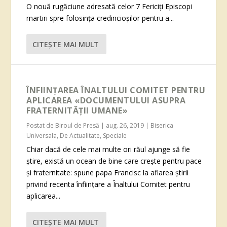
O nouă rugăciune adresată celor 7 Fericiți Episcopi
martiri spre folosința credincioșilor pentru a...
CITEŞTE MAI MULT
ÎNFIINȚAREA ÎNALTULUI COMITET PENTRU
APLICAREA «DOCUMENTULUI ASUPRA
FRATERNITĂȚII UMANE»
Postat de
Biroul de Presă
|
aug. 26, 2019
|
Biserica
Universala
,
De Actualitate
,
Speciale
Chiar dacă de cele mai multe ori răul ajunge să fie
știre, există un ocean de bine care crește pentru pace
și fraternitate: spune papa Francisc la aflarea știrii
privind recenta înființare a Înaltului Comitet pentru
aplicarea...
CITEŞTE MAI MULT