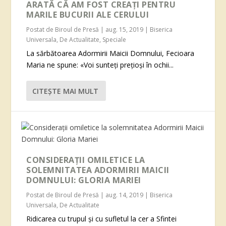
ARATĂ CĂ AM FOST CREAȚI PENTRU
MARILE BUCURII ALE CERULUI
Postat de
Biroul de Presă
|
aug. 15, 2019
|
Biserica
Universala
,
De Actualitate
,
Speciale
La sărbătoarea Adormirii Maicii Domnului, Fecioara
Maria ne spune: «Voi sunteți prețioși în ochii...
CITEŞTE MAI MULT
CONSIDERAŢII OMILETICE LA
SOLEMNITATEA ADORMIRII MAICII
DOMNULUI: GLORIA MARIEI
Postat de
Biroul de Presă
|
aug. 14, 2019
|
Biserica
Universala
,
De Actualitate
Ridicarea cu trupul şi cu sufletul la cer a Sfintei