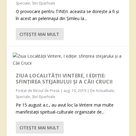
Speciale
,
Stiri Eparhiale
O provocare pentru TINEri: aceasta se dorește a fi și
în acest an pelerinajul din Șimleu la...
CITEŞTE MAI MULT
ZIUA LOCALITĂȚII VINTERE, I EDIȚIE:
SFINȚIREA STEJARULUI ȘI A CĂII CRUCII
Postat de
Biroul de Presă
|
aug. 16, 2019
|
De Actualitate
,
Speciale
,
Stiri Eparhiale
Pe 15 august a.c., au avut loc la Vintere mai multe
manifestații spiritual-culturale organizate de...
CITEŞTE MAI MULT