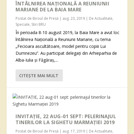
ÎNTÂLNIREA NAȚIONALĂ A REUNIUNII
MARIANE DE LA BAIA MARE
Postat de
Biroul de Presă
|
aug. 23, 2019
|
De Actualitate
,
Speciale
,
Stiri BRU
În perioada 8-10 august 2019, la Baia Mare a avut loc
întâlnirea Națională a Reuniunii Mariane, cu tema
„Fecioara ascultătoare, model pentru copiii Lui
Dumnezeu”. Au participat delegați din Arhieparhia de
Alba-Iulia și Făgăraș,...
CITEŞTE MAI MULT
INVITAȚIE, 22 AUG-01 SEPT: PELERINAJUL
TINERILOR LA SIGHETU MARMAȚIEI 2019
Postat de
Biroul de Presă
|
aug. 17, 2019
|
De Actualitate
,