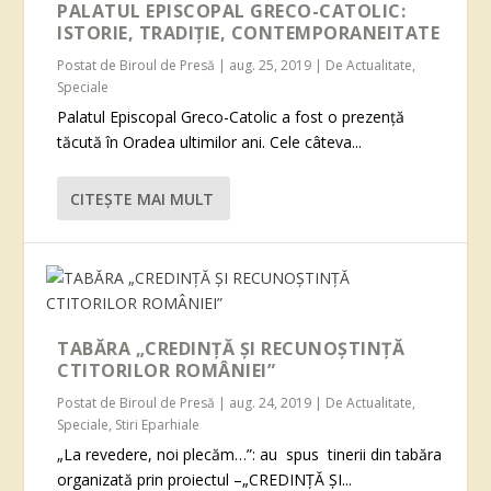
PALATUL EPISCOPAL GRECO-CATOLIC:
ISTORIE, TRADIȚIE, CONTEMPORANEITATE
Postat de
Biroul de Presă
|
aug. 25, 2019
|
De Actualitate
,
Speciale
Palatul Episcopal Greco-Catolic a fost o prezență
tăcută în Oradea ultimilor ani. Cele câteva...
CITEŞTE MAI MULT
TABĂRA „CREDINŢĂ ŞI RECUNOŞTINŢĂ
CTITORILOR ROMÂNIEI”
Postat de
Biroul de Presă
|
aug. 24, 2019
|
De Actualitate
,
Speciale
,
Stiri Eparhiale
„La revedere, noi plecăm…”: au spus tinerii din tabăra
organizată prin proiectul –„CREDINŢĂ ŞI...