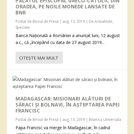
PALATUL EPISCOPAL GRECO-CATOLIC DIN
ORADEA, PE NOILE MONEDE LANSATE DE
BNR
Postat de
Biroul de Presă
|
aug. 13, 2019
|
De Actualitate
,
Speciale
Banca Națională a României a anunțat luni, 12 august
a.c., că „începând cu data de 27 august 2019...
CITEŞTE MAI MULT
MADAGASCAR: MISIONARI ALĂTURI DE
SĂRACI ŞI BOLNAVI, ÎN AŞTEPTAREA PAPEI
FRANCISC
Postat de
Biroul de Presă
|
aug. 13, 2019
|
Biserica Universala
Papa Francisc va merge în Madagascar, în cadrul