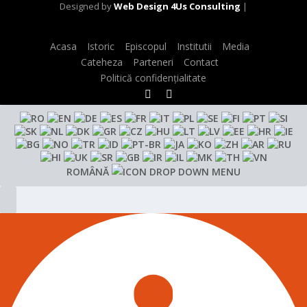
Designed by
Web Design 4Us Consulting
|
Acasa
Istoric
Episcopul
Institutii
Media
Cateheza
Parteneri
Contact
Politică confidențialitate
ROMÂNĂ