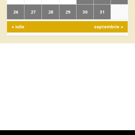
26
27
28
29
30
31
« iulie
septembrie »