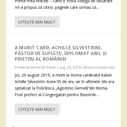
Prima mea reacţie – când o fostă colegă de facultate
mi-a propus să citesc paginile care urmau să...
CITEŞTE MAI MULT
A MURIT CARD. ACHILLE SILVESTRINI,
PĂSTOR DE SUFLETE, DIPLOMAT ABIL ȘI
PRIETEN AL ROMÂNIEI
Postat de
Biroul de Presă
|
aug. 29, 2019
|
Biserica Universala
Joi, 29 august 2019, a murit la Roma cardinalul italian
Achille Silvestrini. Avea 95 de ani, iar în ultimele zile era
spitalizat la Policlinica „Agostino Gemelli”din Roma.
Fost prefect al Congregației pentru Bisericile...
CITEŞTE MAI MULT