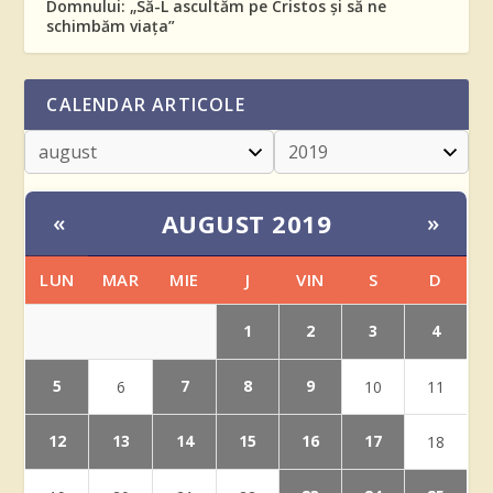
Domnului: „Să-L ascultăm pe Cristos și să ne
schimbăm viața”
CALENDAR ARTICOLE
AUGUST 2019
«
»
LUN
MAR
MIE
J
VIN
S
D
1
2
3
4
5
7
8
9
6
10
11
12
13
14
15
16
17
18