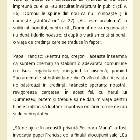
împreună cu el și i-au ascultat învățătura în public (cf. v.
26). Domnul le spune din nou că nu-i cunoaște și îi
numește „răufăcători” (v. 27). „Aici este problema”, a
subliniat pontiful, pentru că „Domnul ne va recunoaște
nu după titlurile noastre, ci după o viață smerită și bună,
o viață de credință care se traduce în fapte”.
Papa Francisc: «Pentru noi, creștinii, aceasta înseamnă
că suntem chemați să stabilim o adevărată comuniune
cu Isus, rugându-ne, mergând la biserică, primind
Sacramentele și hrănindu-ne din Cuvântul său. Aceasta
ne păstrează în credință, hrănește speranța noastră,
revigorează caritatea. În acest fel, cu harul lui
Dumnezeu, putem și trebuie să ne dăruim viața pentru
binele fraților, să luptăm împotriva oricărei forme de rău
și de nedreptate».
„Să ne ajute în această privință Fecioara Maria”, a fost
invocația papei Francisc de la finalul alocuțiunii sale. „Ea