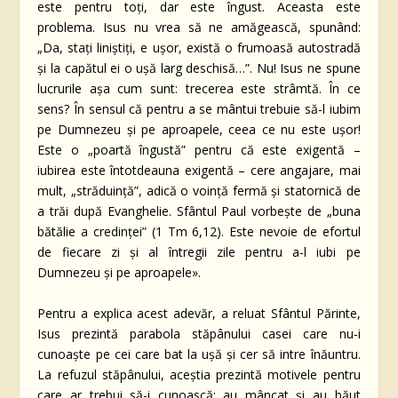
este pentru toți, dar este îngust. Aceasta este
problema. Isus nu vrea să ne amăgească, spunând:
„Da, stați liniștiți, e ușor, există o frumoasă autostradă
și la capătul ei o ușă larg deschisă…”. Nu! Isus ne spune
lucrurile așa cum sunt: trecerea este strâmtă. În ce
sens? În sensul că pentru a se mântui trebuie să-l iubim
pe Dumnezeu și pe aproapele, ceea ce nu este ușor!
Este o „poartă îngustă” pentru că este exigentă –
iubirea este întotdeauna exigentă – cere angajare, mai
mult, „străduință”, adică o voință fermă și statornică de
a trăi după Evanghelie. Sfântul Paul vorbește de „buna
bătălie a credinței” (1 Tm 6,12). Este nevoie de efortul
de fiecare zi și al întregii zile pentru a-l iubi pe
Dumnezeu și pe aproapele».
Pentru a explica acest adevăr, a reluat Sfântul Părinte,
Isus prezintă parabola stăpânului casei care nu-i
cunoaște pe cei care bat la ușă și cer să intre înăuntru.
La refuzul stăpânului, aceștia prezintă motivele pentru
care ar trebui să-i cunoască: au mâncat și au băut