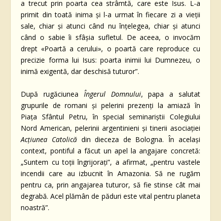
a trecut prin poarta cea strâmtă, care este Isus. L-a
primit din toată inima și l-a urmat în fiecare zi a vieții
sale, chiar și atunci când nu înțelegea, chiar și atunci
când o sabie îi sfâșia sufletul. De aceea, o invocăm
drept «Poartă a cerului», o poartă care reproduce cu
precizie forma lui Isus: poarta inimii lui Dumnezeu, o
inimă exigentă, dar deschisă tuturor”.
După rugăciunea
Îngerul Domnului
, papa a salutat
grupurile de romani și pelerini prezenți la amiază în
Piața Sfântul Petru, în special seminariștii Colegiului
Nord American, pelerinii argentinieni și tinerii asociației
Acțiunea Catolică
din dieceza de Bologna. În același
context, pontiful a făcut un apel la angajare concretă:
„Suntem cu toții îngrijorați”, a afirmat, „pentru vastele
incendii care au izbucnit în Amazonia. Să ne rugăm
pentru ca, prin angajarea tuturor, să fie stinse cât mai
degrabă. Acel plămân de păduri este vital pentru planeta
noastră”.