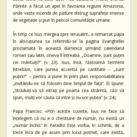
Părinte a făcut un apel în favoarea regiunii Amazonia,
unde vaste incendii de pădure distrug suprafețe imense
de vegetație și pun în pericol comunitățile umane.
În timp ce Isus mergea spre Ierusalim, a remarcat papa
în alocuțiunea sa referindu-se la pagina Evangheliei
proclamată în această duminică urmând calendarul
roman sau latin, cineva îl întreabă: „Doamne, sunt puțini
cei mântuiți?” (v. 23). Isus, însă, răstoarnă termenii
întrebării, care punea accentul pe cantitate – „sunt
puțini?” – pentru a pune în prim plan responsabilitatea
„invitându-ne să folosim bine timpul de față”. El spune:
„Străduiți-vă să intrați pe poarta cea strâmtă, căci vă
spun, mulți vor căuta să intre și nu vor putea” (v. 24).
Papa Francisc: «Prin aceste cuvinte, Isus ne face să
înțelegem că nu e o chestiune de număr, nu există un
„număr închis” în Paradis! Este vorba, în schimb, de a
trece încă de pe acum prin locul potrivit, care există,