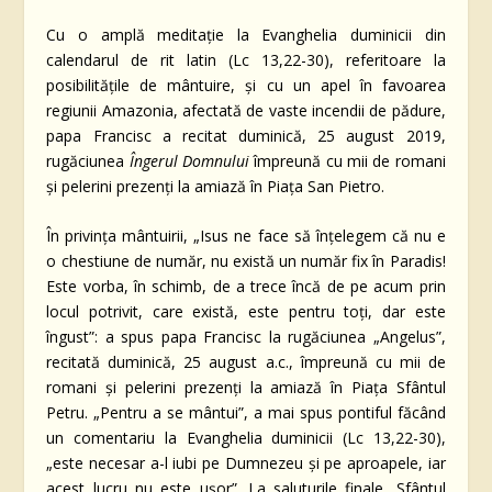
Cu o amplă meditație la Evanghelia duminicii din
calendarul de rit latin (Lc 13,22-30), referitoare la
posibilitățile de mântuire, și cu un apel în favoarea
regiunii Amazonia, afectată de vaste incendii de pădure,
papa Francisc a recitat duminică, 25 august 2019,
rugăciunea
Îngerul Domnului
împreună cu mii de romani
și pelerini prezenți la amiază în Piața San Pietro.
În privința mântuirii, „Isus ne face să înțelegem că nu e
o chestiune de număr, nu există un număr fix în Paradis!
Este vorba, în schimb, de a trece încă de pe acum prin
locul potrivit, care există, este pentru toți, dar este
îngust”: a spus papa Francisc la rugăciunea „Angelus”,
recitată duminică, 25 august a.c., împreună cu mii de
romani și pelerini prezenți la amiază în Piața Sfântul
Petru. „Pentru a se mântui”, a mai spus pontiful făcând
un comentariu la Evanghelia duminicii (Lc 13,22-30),
„este necesar a-l iubi pe Dumnezeu și pe aproapele, iar
acest lucru nu este ușor”. La saluturile finale, Sfântul