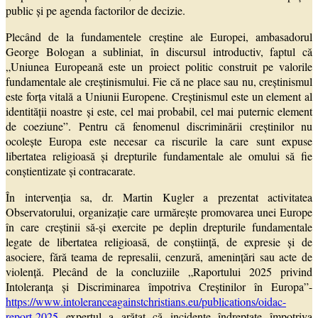
public și pe agenda factorilor de decizie.
Plecând de la fundamentele creștine ale Europei, ambasadorul
George Bologan a subliniat, în discursul introductiv, faptul că
„Uniunea Europeană este un proiect politic construit pe valorile
fundamentale ale creștinismului. Fie că ne place sau nu, creștinismul
este forța vitală a Uniunii Europene. Creștinismul este un element al
identității noastre și este, cel mai probabil, cel mai puternic element
de coeziune”. Pentru că fenomenul discriminării creștinilor nu
ocolește Europa este necesar ca riscurile la care sunt expuse
libertatea religioasă și drepturile fundamentale ale omului să fie
conștientizate și contracarate.
În intervenția sa, dr. Martin Kugler a prezentat activitatea
Observatorului, organizație care urmărește promovarea unei Europe
în care creștinii să-și exercite pe deplin drepturile fundamentale
legate de libertatea religioasă, de conștiință, de expresie și de
asociere, fără teama de represalii, cenzură, amenințări sau acte de
violență. Plecând de la concluziile „Raportului 2025 privind
Intoleranța și Discriminarea împotriva Creștinilor în Europa”-
https://www.intoleranceagainstchristians.eu/publications/oidac-
report-2025
expertul a arătat că incidente îndreptate împotriva