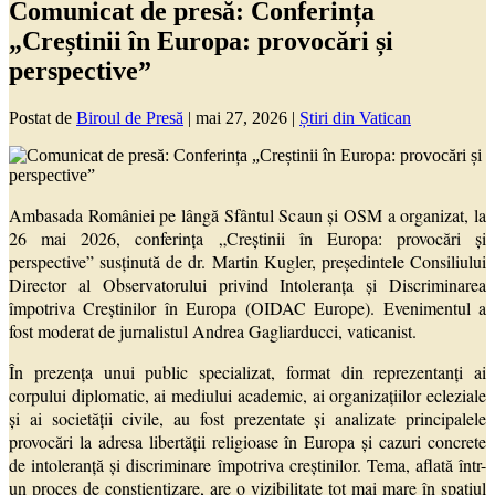
Comunicat de presă: Conferința
„Creștinii în Europa: provocări și
perspective”
Postat de
Biroul de Presă
|
mai 27, 2026
|
Știri din Vatican
Ambasada României pe lângă Sfântul Scaun și OSM a organizat, la
26 mai 2026, conferința „Creștinii în Europa: provocări și
perspective” susținută de dr. Martin Kugler, președintele Consiliului
Director al Observatorului privind Intoleranța și Discriminarea
împotriva Creștinilor în Europa (OIDAC Europe). Evenimentul a
fost moderat de jurnalistul Andrea Gagliarducci, vaticanist.
În prezența unui public specializat, format din reprezentanți ai
corpului diplomatic, ai mediului academic, ai organizațiilor ecleziale
și ai societății civile, au fost prezentate și analizate principalele
provocări la adresa libertății religioase în Europa și cazuri concrete
de intoleranță și discriminare împotriva creștinilor. Tema, aflată într-
un proces de conștientizare, are o vizibilitate tot mai mare în spațiul