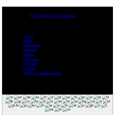
Designed by
Web Design 4Us Consulting
|
Acasa
Istoric
Episcopul
Institutii
Media
Cateheza
Parteneri
Contact
Politică confidențialitate