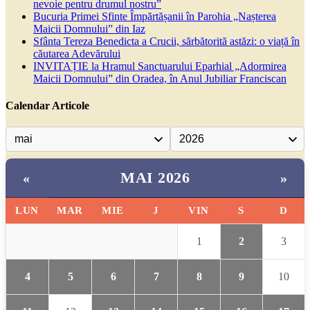
nevoie pentru drumul nostru”
Bucuria Primei Sfinte Împărtășanii în Parohia „Nașterea
Maicii Domnului” din Iaz
Sfânta Tereza Benedicta a Crucii, sărbătorită astăzi: o viață în
căutarea Adevărului
INVITAȚIE la Hramul Sanctuarului Eparhial „Adormirea
Maicii Domnului” din Oradea, în Anul Jubiliar Franciscan
Calendar Articole
MAI 2026
«
»
LUN
MAR
MIE
J
VIN
S
D
1
2
3
4
5
6
7
8
9
10