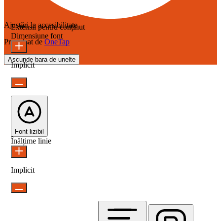
Ajustări la accesibilitate
Extensii pentru conținut
Dimensiune font
Propulsat de
OneTap
Ascunde bara de unelte
Implicit
Font lizibil
Înălțime linie
Implicit