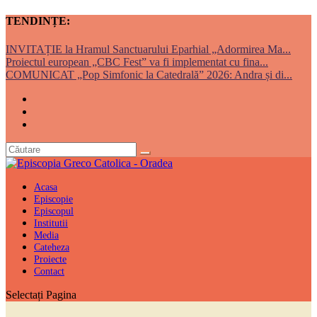
TENDINȚE:
INVITAȚIE la Hramul Sanctuarului Eparhial „Adormirea Ma...
Proiectul european „CBC Fest” va fi implementat cu fina...
COMUNICAT „Pop Simfonic la Catedrală” 2026: Andra și di...
Acasa
Episcopie
Episcopul
Institutii
Media
Cateheza
Proiecte
Contact
Selectați Pagina