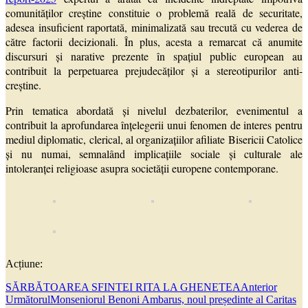
comunităților creștine constituie o problemă reală de securitate,
adesea insuficient raportată, minimalizată sau trecută cu vederea de
către factorii decizionali. În plus, acesta a remarcat că anumite
discursuri și narative prezente în spațiul public european au
contribuit la perpetuarea prejudecăților și a stereotipurilor anti-
creștine.
Prin tematica abordată și nivelul dezbaterilor, evenimentul a
contribuit la aprofundarea înțelegerii unui fenomen de interes pentru
mediul diplomatic, clerical, al organizațiilor afiliate Bisericii Catolice
și nu numai, semnalând implicațiile sociale și culturale ale
intoleranței religioase asupra societății europene contemporane.
Acțiune:
SĂRBĂTOAREA SFINTEI RITA LA GHENETEA
Anterior
Următorul
Monseniorul Benoni Ambarus, noul președinte al Caritas