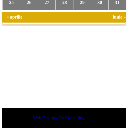
25
26
27
28
29
30
31
« aprilie
iunie »
Designed by
Web Design 4Us Consulting
|