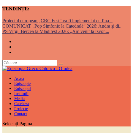
TENDINȚE:
Proiectul european „CBC Fest” va fi implementat cu fina...
COMUNICAT „Pop Simfonic la Catedrală” 2026: Andra și di...
PS Virgil Bercea la Mladifest 2026: „Am venit la izvor....
Acasa
Episcopie
Episcopul
Institutii
Media
Cateheza
Proiecte
Contact
Selectați Pagina