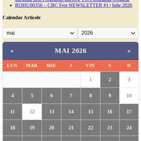
ROHU00356 – CBC Fest NEWSLETTER #1 | Iulie 2026
Calendar Articole
MAI 2026
«
»
LUN
MAR
MIE
J
VIN
S
D
1
2
3
4
5
6
7
8
9
10
11
12
13
14
15
16
17
18
19
20
21
22
23
24