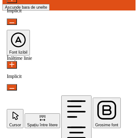
Ascunde bara de unelte
Implicit
Font lizibil
Înălțime linie
Implicit
Cursor
Spațiu între litere
Grosime font