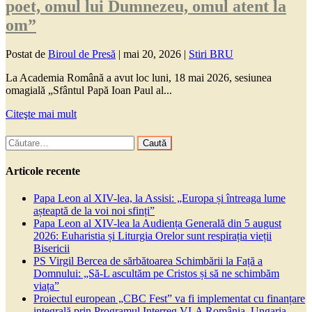
poet, omul lui Dumnezeu, omul atent la
om”
Postat de
Biroul de Presă
|
mai 20, 2026
|
Stiri BRU
La Academia Română a avut loc luni, 18 mai 2026, sesiunea
omagială „Sfântul Papă Ioan Paul al...
Citeşte mai mult
Caută
după:
Articole recente
Papa Leon al XIV-lea, la Assisi: „Europa și întreaga lume
așteaptă de la voi noi sfinți”
Papa Leon al XIV-lea la Audiența Generală din 5 august
2026: Euharistia și Liturgia Orelor sunt respirația vieții
Bisericii
PS Virgil Bercea de sărbătoarea Schimbării la Față a
Domnului: „Să-L ascultăm pe Cristos și să ne schimbăm
viața”
Proiectul european „CBC Fest” va fi implementat cu finanțare
integrală prin Programul Interreg VI-A România–Ungaria