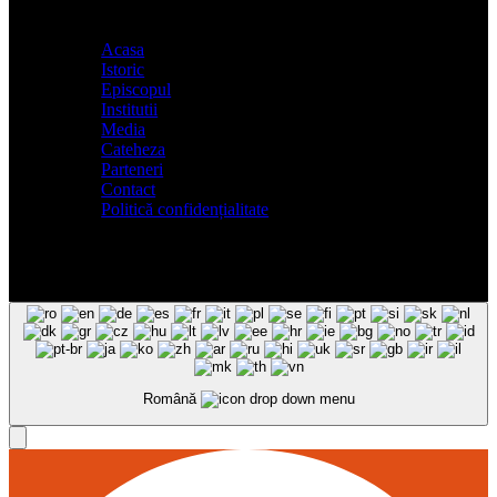
Acasa
Istoric
Episcopul
Institutii
Media
Cateheza
Parteneri
Contact
Politică confidențialitate
Română