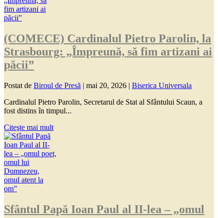
(COMECE) Cardinalul Pietro Parolin, la
Strasbourg: „Împreună, să fim artizani ai
păcii”
Postat de
Biroul de Presă
|
mai 20, 2026
|
Biserica Universala
Cardinalul Pietro Parolin, Secretarul de Stat al Sfântului Scaun, a
fost distins în timpul...
Citeşte mai mult
Sfântul Papă Ioan Paul al II-lea – „omul