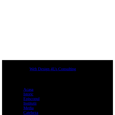
Designed by
Web Design 4Us Consulting
|
Acasa
Istoric
Episcopul
Institutii
Media
Cateheza