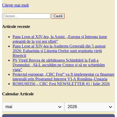
Citeşte mai mult
Caută
după:
Articole recente
Papa Leon al XIV-lea, la Assisi: „Europa și întreaga lume
așteaptă de la voi noi sfinți”
Papa Leon al XIV-lea la Audiența Generală din 5 august
2026: Euharistia și Liturgia Orelor sunt respirația vieții
Bisericii
PS Virgil Bercea de sărbătoarea Schimbării la Față a
Domnului: „Să-L ascultăm pe Cristos și să ne schimbăm
viața”
Proiectul european „CBC Fest” va fi implementat cu finanțare
integrală prin Programul Interreg VI-A România–Ungaria
ROHU00356 – CBC Fest NEWSLETTER #1 | Iulie 2026
Calendar Articole