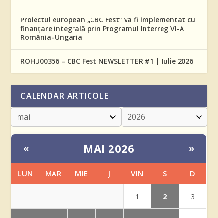
Proiectul european „CBC Fest” va fi implementat cu
finanțare integrală prin Programul Interreg VI-A
România–Ungaria
ROHU00356 – CBC Fest NEWSLETTER #1 | Iulie 2026
CALENDAR ARTICOLE
MAI 2026
«
»
LUN
MAR
MIE
J
VIN
S
D
2
1
3