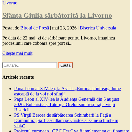
Sfânta Giulia sărbătorită la Livorno
Postat de
Biroul de Presă
|
mai 23, 2026
|
Biserica Universala
Pe data de 22 mai, zi de sărbătoare pentru Livorno, imaginea
procesiunii care coboară spre port și...
Citeşte mai mult
Caută
după:
Articole recente
Papa Leon al XIV-lea, la Assisi: „Europa și întreaga lume
așteaptă de la voi noi sfinți”
Papa Leon al XIV-lea la Audiența Generală din 5 august
2026: Euharistia și Liturgia Orelor sunt respirația vieții
Bisericii
PS Virgil Bercea de sărbătoarea Schimbării la Față a
Domnului: „Să-L ascultăm pe Cristos și să ne schimbăm
viața”
Proiectul european „CBC Fest” va fi implementat cu finanțare