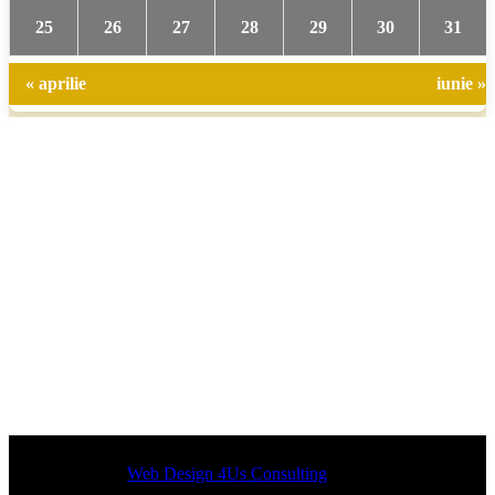
25
26
27
28
29
30
31
« aprilie
iunie »
Designed by
Web Design 4Us Consulting
|