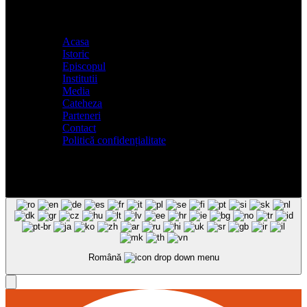
Acasa
Istoric
Episcopul
Institutii
Media
Cateheza
Parteneri
Contact
Politică confidențialitate
Română