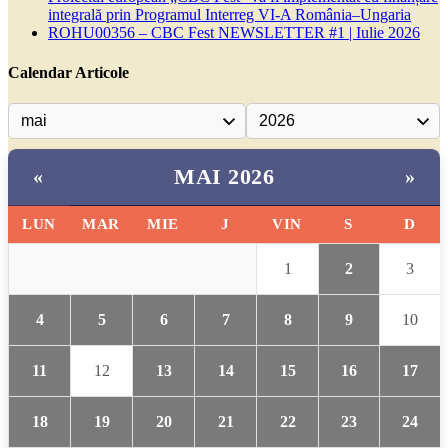
integrală prin Programul Interreg VI-A România–Ungaria
ROHU00356 – CBC Fest NEWSLETTER #1 | Iulie 2026
Calendar Articole
MAI 2026
«
»
LUN
MAR
MIE
J
VIN
S
D
1
2
3
4
5
6
7
8
9
10
11
12
13
14
15
16
17
18
19
20
21
22
23
24