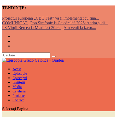
TENDINȚE:
Proiectul european „CBC Fest” va fi implementat cu fina...
COMUNICAT „Pop Simfonic la Catedrală” 2026: Andra și di...
PS Virgil Bercea la Mladifest 2026: „Am venit la izvor....
Acasa
Episcopie
Episcopul
Institutii
Media
Cateheza
Proiecte
Contact
Selectați Pagina