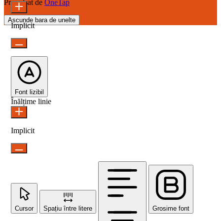
Propulsat de
OneTap
Ascunde bara de unelte
Implicit
Font lizibil
Înălțime linie
Implicit
Cursor
Spațiu între litere
Grosime font