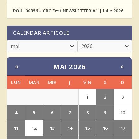
ROHU00356 – CBC Fest NEWSLETTER #1 | Iulie 2026
CALENDAR ARTICOLE
MAI 2026
«
»
LUN
MAR
MIE
J
VIN
S
D
2
1
3
4
5
6
7
8
9
10
11
13
14
15
16
17
12