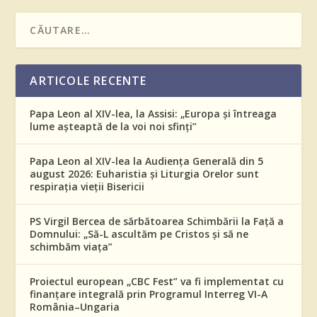
ARTICOLE RECENTE
Papa Leon al XIV-lea, la Assisi: „Europa și întreaga
lume așteaptă de la voi noi sfinți”
Papa Leon al XIV-lea la Audiența Generală din 5
august 2026: Euharistia și Liturgia Orelor sunt
respirația vieții Bisericii
PS Virgil Bercea de sărbătoarea Schimbării la Față a
Domnului: „Să-L ascultăm pe Cristos și să ne
schimbăm viața”
Proiectul european „CBC Fest” va fi implementat cu
finanțare integrală prin Programul Interreg VI-A
România–Ungaria