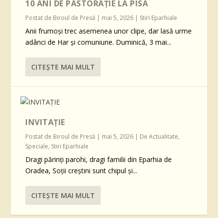
10 ANI DE PASTORAȚIE LA PISA
Postat de
Biroul de Presă
|
mai 5, 2026
|
Stiri Eparhiale
Anii frumoși trec asemenea unor clipe, dar lasă urme
adânci de Har și comuniune. Duminică, 3 mai...
CITEŞTE MAI MULT
INVITAȚIE
Postat de
Biroul de Presă
|
mai 5, 2026
|
De Actualitate
,
Speciale
,
Stiri Eparhiale
Dragi părinți parohi, dragi familii din Eparhia de
Oradea, Soții creștini sunt chipul și...
CITEŞTE MAI MULT