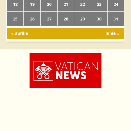
18
19
20
21
22
23
24
25
26
27
28
29
30
31
« aprilie
iunie »