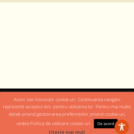
Designed by
Web Design 4Us Consulting
|
Acest site folosește cookie-uri. Continuarea navigării
reprezintă acceptul dvs. pentru utilizarea lor. Pentru mai multe
Acasa
Istoric
Episcopul
Institutii
Media
detalii privind gestionarea preferințelor privind cookie-uri,
Cateheza
Parteneri
Contact
vedeți Politica de utillizare cookie-uri..
De acord
Politică confidențialitate
Citeste mai mult