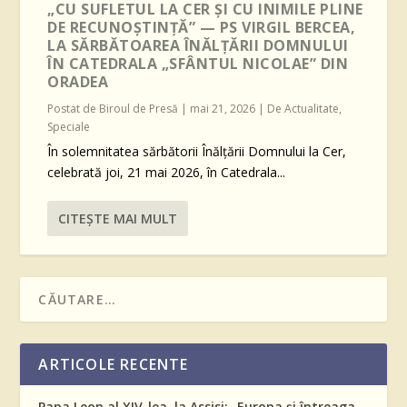
„CU SUFLETUL LA CER ȘI CU INIMILE PLINE
DE RECUNOȘTINȚĂ” — PS VIRGIL BERCEA,
LA SĂRBĂTOAREA ÎNĂLȚĂRII DOMNULUI
ÎN CATEDRALA „SFÂNTUL NICOLAE” DIN
ORADEA
Postat de
Biroul de Presă
|
mai 21, 2026
|
De Actualitate
,
Speciale
În solemnitatea sărbătorii Înălțării Domnului la Cer,
celebrată joi, 21 mai 2026, în Catedrala...
CITEŞTE MAI MULT
ARTICOLE RECENTE
Papa Leon al XIV-lea, la Assisi: „Europa și întreaga