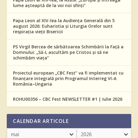
lume așteaptă de la voi noi sfinți”
Papa Leon al XIV-lea la Audiența Generală din 5
august 2026: Euharistia și Liturgia Orelor sunt
respirația vieții Bisericii
PS Virgil Bercea de sărbătoarea Schimbării la Față a
Domnului: „Să-L ascultăm pe Cristos și să ne
schimbăm viața”
Proiectul european „CBC Fest” va fi implementat cu
finanțare integrală prin Programul Interreg VI-A
România–Ungaria
ROHU00356 – CBC Fest NEWSLETTER #1 | Iulie 2026
CALENDAR ARTICOLE