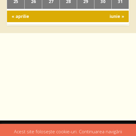
25
26
27
28
29
30
31
« aprilie
iunie »
Designed by
Web Design 4Us Consulting
|
Acest site folosește cookie-uri. Continuarea navigării