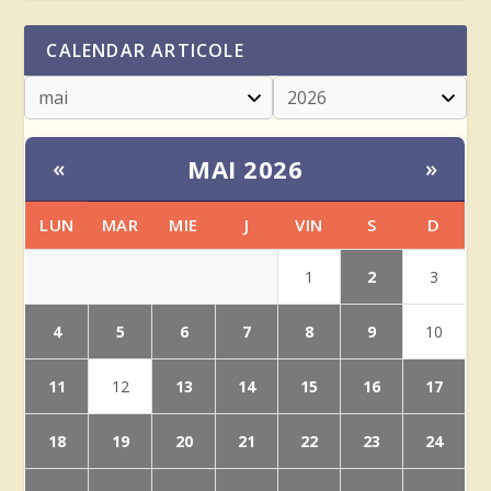
CALENDAR ARTICOLE
MAI 2026
«
»
LUN
MAR
MIE
J
VIN
S
D
2
1
3
4
5
6
7
8
9
10
11
13
14
15
16
17
12
18
19
20
21
22
23
24