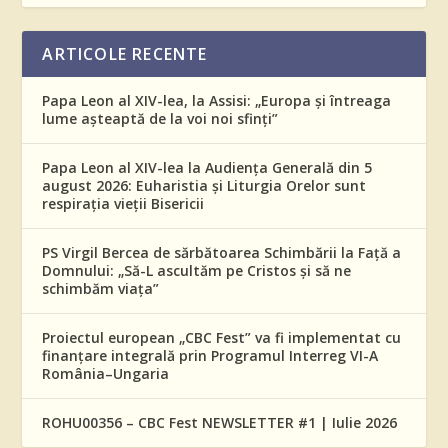
ARTICOLE RECENTE
Papa Leon al XIV-lea, la Assisi: „Europa și întreaga
lume așteaptă de la voi noi sfinți”
Papa Leon al XIV-lea la Audiența Generală din 5
august 2026: Euharistia și Liturgia Orelor sunt
respirația vieții Bisericii
PS Virgil Bercea de sărbătoarea Schimbării la Față a
Domnului: „Să-L ascultăm pe Cristos și să ne
schimbăm viața”
Proiectul european „CBC Fest” va fi implementat cu
finanțare integrală prin Programul Interreg VI-A
România–Ungaria
ROHU00356 – CBC Fest NEWSLETTER #1 | Iulie 2026