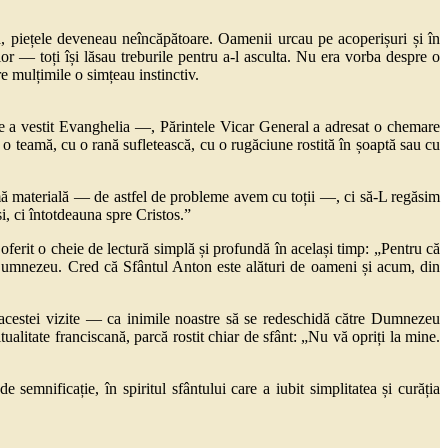
, piețele deveneau neîncăpătoare. Oamenii urcau pe acoperișuri și în
or — toți își lăsau treburile pentru a-l asculta. Nu era vorba despre o
e mulțimile o simțeau instinctiv.
buze a vestit Evanghelia —, Părintele Vicar General a adresat o chemare
 o teamă, cu o rană sufletească, cu o rugăciune rostită în șoaptă sau cu
lemă materială — de astfel de probleme avem cu toții —, ci să-L regăsim
, ci întotdeauna spre Cristos.”
ferit o cheie de lectură simplă și profundă în același timp: „Pentru că
ui Dumnezeu. Cred că Sfântul Anton este alături de oameni și acum, din
l acestei vizite — ca inimile noastre să se redeschidă către Dumnezeu
alitate franciscană, parcă rostit chiar de sfânt: „Nu vă opriți la mine.
semnificație, în spiritul sfântului care a iubit simplitatea și curăția