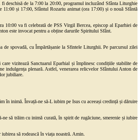
 fi deschisă de la 7:00 la 20:00, programul incluzând Sfânta Liturghie
le 11:00 și 17:00, Sfântul Rozariu animat (ora 17:00) și o nouă Sfântă
ora 10:00 va fi celebrată de PSS Virgil Bercea, episcop al Eparhiei de
on este invocat pentru a obține darurile Spiritului Sfânt.
ea de spovadă, cu Împărtășanie la Sfintele Liturghii. Pe parcursul zilei
care vizitează Sanctuarul Eparhial și împlinesc condițiile stabilite de
ne indulgența plenară. Astfel, venerarea relicvelor Sfântului Anton de
lor jubiliare.
tăm în inimă. Învață-ne să-L iubim pe Isus cu aceeași credință și dăruire
tă-ne să trăim cu inimă curată, în spirit de rugăciune, smerenie și iubire
r iubirea să rodească în viața noastră. Amin.