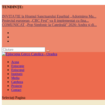
TENDINȚE:
INVITAȚIE la Hramul Sanctuarului Eparhial „Adormirea Ma...
Proiectul european „CBC Fest” va fi implementat cu fina...
COMUNICAT „Pop Simfonic la Catedrală” 2026: Andra și di...
Acasa
Episcopie
Episcopul
Institutii
Media
Cateheza
Proiecte
Contact
Selectați Pagina