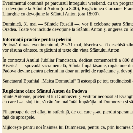
Evenimentul continuă pe parcursul întregului weekend, cu un program b
cu devoțiune la Sfântul Anton (ora 8:00), Rugăciunea Coroanei Francis
Liturghie cu devoțiune la Sfântul Anton (ora 18:00).
Duminică, 31 mai — Sfintele Rusalii —, vor fi celebrate patru Sfinte 
Oradea. Toate vor include devoțiune la Sfântul Anton și ungerea cu Sfân
Informații practice pentru pelerini
Pe toată durata evenimentului, 29–31 mai, biserica va fi deschisă zilni
vor răsuna cântece, rugăciuni și texte din viața Sfântului Anton.
În contextul Anului Jubiliar Franciscan, dedicat comemorării a 800 de 
Biserică — spovadă sacramentală, Sfânta Împărtășanie, rugăciune după 
Padova devine pentru pelerini nu doar un prilej de rugăciune și devoțiun
Sanctuarul Eparhial „Maica Domnului” îi așteaptă pe toți credincioșii
Rugăciune către Sfântul Anton de Padova
Sfinte Antoane, prieten al lui Dumnezeu și vestitor neobosit al Evanghel
cu care L-ai slujit tu, să căutăm mai întâi Împărăția lui Dumnezeu și s
Fii aproape de cei aflați în suferință, de cei care și-au pierdut speranț
față de aproapele.
Mijlocește pentru noi înaintea lui Dumnezeu, pentru ca, prin lucrarea Sp