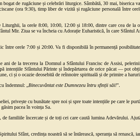
ogat de rugăciune și celebrări liturgice. Sâmbătă, 30 mai, biserica va
cane (ora 9:30), timp liber de vizită și rugăciune personală între ore
Liturghii, la orele 8:00, 10:00, 12:00 și 18:00, dintre care cea de la 
tul Mir. Ziua se va încheia cu Adorație Euharistică, în care Sfântul Ant
c între orele 7:00 și 20:00. Va fi disponibilă în permanență posibilitat
ani de la trecerea la Domnul a Sfântului Francisc de Assisi, pelerinii 
intențiile Sfântului Părinte și îndepărtarea de orice păcat — pot obți
e, ci și o ocazie deosebită de reînnoire spirituală și de primire a haruri
 cu îndemnul: „
Binecuvântat este Dumnezeu întru sfinții săi!
”.
iei, privește cu bunătate spre noi și spre toate intențiile pe care le pur
ă găsim pacea în voința Sa.
a, de familiile încercate și de toți cei care caută lumina Adevărului. Aju
iritului Sfânt, credința noastră să se întărească, speranța să renască, ia