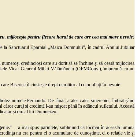
eu, mijlocește pentru fiecare harul de care are cea mai mare nevoie!
uite la Sanctuarul Eparhial „Maica Domnului”, în cadrul Anului Jubiliar
numeroși credincioși care au dorit să se închine și să ceară mijlocirea
părintele Vicar General Mihai Vătămănelu (OFMConv.), împreună cu un
are Biserica îl cinstește drept ocrotitor al celor aflați în nevoie.
a botez numele Fernando. De tânăr, a ales calea smereniei, îmbrățișând
al căror curaj și credință l-au mișcat până în adâncul sufletului. Această
edicator și om al lui Dumnezeu.
țenie.” – a mai spus părintele, subliniind că tocmai în această lumină
credința nu era pentru el o acumulare de cunoștințe, ci o relație vie și