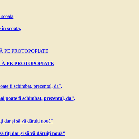
 în scoala,
LĂ PE PROTOPOPIATE
i poate fi schimbat, prezentul, da”,
ă fiți dar și să vă dăruiți nouă”