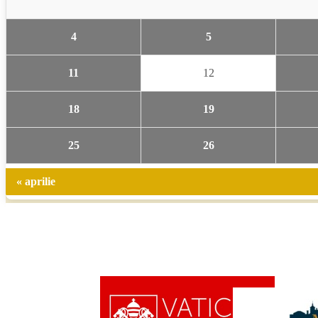
4
5
11
12
18
19
25
26
« aprilie