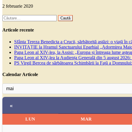
2 februarie 2020
Caută
după:
Articole recente
Sfânta Tereza Benedicta a Crucii, sărbătorită astăzi: o viață în 
INVITAȚIE la Hramul Sanctuarului Eparhial „Adormirea Maicii
Papa Leon al XIV-lea, la Assisi: „Europa și întreaga lume așteapt
Papa Leon al XIV-lea la Audiența Generală din 5 august 2026: Euh
PS Virgil Bercea de sărbătoarea Schimbării la Față a Domnului:
Calendar Articole
«
LUN
MAR