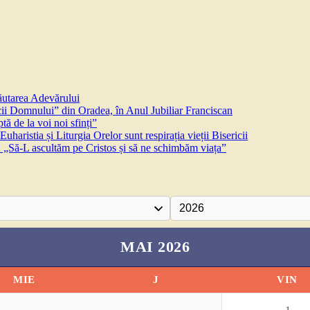
căutarea Adevărului
 Domnului” din Oradea, în Anul Jubiliar Franciscan
ă de la voi noi sfinți”
aristia și Liturgia Orelor sunt respirația vieții Bisericii
 „Să-L ascultăm pe Cristos și să ne schimbăm viața”
MAI 2026
MIE
J
VIN