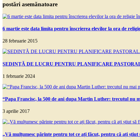
postări asemănatoare
6 martie este data limita pentru înscrierea elevilor la ora de religie
28 februarie 2015
ŞEDINŢĂ DE LUCRU PENTRU PLANIFICARE PASTORA
1 februarie 2024
“Papa Francisc, la 500 de ani dupa Martin Luther: trecutul nu ma
3 aprilie 2017
„Vă mulțumesc părinte pentru tot ce ați făcut, pentru că ați știut s