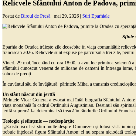
Relicvele Sfântului Anton de Padova, prim
Postat de
Biroul de Presă
|
mai 29, 2026
|
Stiri Eparhiale
Sfinte
Eparhia de Oradea trăiește zile deosebite în viața comunității: relicv
franciscan 2026. Relicvele sunt expuse pe parcursul a trei zile, pentru a
Vineri, 29 mai, începând cu ora 18:00, a avut loc primirea solemnă a r
sfântului cunoscut venerat de milioane de oameni în întreaga lume,
sobor de preoți.
În cuvântul său de învățătură, părintele Mihai a transmis credincioșilor p
Un sfânt născut din jertfă
Părintele Vicar General a evocat mai întâi biografia Sfântului Anton:
viața monahală în cadrul Ordinului Augustinian. Destinul său spiritual a 
jertfă supremă l-a determinat să treacă în rândurile Ordinului Francisc
Teologie și sfințenie — nedespărțite
„Există riscul să știm multe despre Dumnezeu și totuși să-L iubim puț
trebuie înțeleasă figura Sfântului Anton: el nu separa niciodată teolog