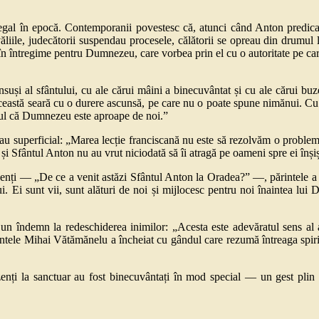
ă egal în epocă. Contemporanii povestesc că, atunci când Anton predica
ăliile, judecătorii suspendau procesele, călătorii se opreau din drumul l
ă în întregime pentru Dumnezeu, care vorbea prin el cu o autoritate pe car
însuși al sfântului, cu ale cărui mâini a binecuvântat și cu ale cărui 
 această seară cu o durere ascunsă, pe care nu o poate spune nimănui. Cu
tul că Dumnezeu este aproape de noi.”
l sau superficial: „Marea lecție franciscană nu este să rezolvăm o prob
 Sfântul Anton nu au vrut niciodată să îi atragă pe oameni spre ei înșiși
zenți — „De ce a venit astăzi Sfântul Anton la Oradea?” —, părintele a o
lui. Ei sunt vii, sunt alături de noi și mijlocesc pentru noi înaintea l
ste un îndemn la redeschiderea inimilor: „Acesta este adevăratul sens a
rintele Mihai Vătămănelu a încheiat cu gândul care rezumă întreaga spiritu
enți la sanctuar au fost binecuvântați în mod special — un gest plin de 