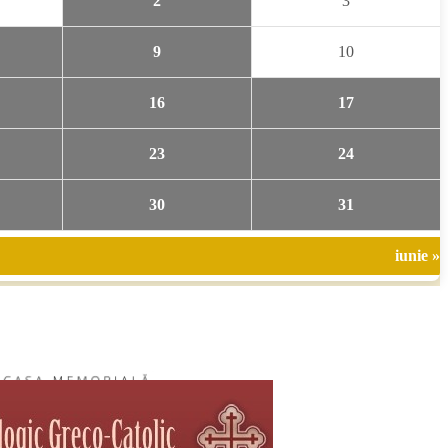
2
3
9
10
16
17
23
24
30
31
iunie »