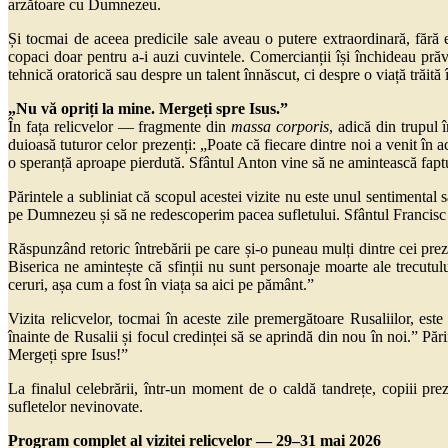
arzătoare cu Dumnezeu.
Și tocmai de aceea predicile sale aveau o putere extraordinară, făr
copaci doar pentru a-i auzi cuvintele. Comercianții își închideau prăv
tehnică oratorică sau despre un talent înnăscut, ci despre o viață trăit
„Nu vă opriți la mine. Mergeți spre Isus.”
În fața relicvelor — fragmente din
massa corporis
, adică din trupul 
duioasă tuturor celor prezenți: „Poate că fiecare dintre noi a venit în
o speranță aproape pierdută. Sfântul Anton vine să ne amintească fap
Părintele a subliniat că scopul acestei vizite nu este unul sentimenta
pe Dumnezeu și să ne redescoperim pacea sufletului. Sfântul Francisc și
Răspunzând retoric întrebării pe care și-o puneau mulți dintre cei pre
Biserica ne amintește că sfinții nu sunt personaje moarte ale trecutu
ceruri, așa cum a fost în viața sa aici pe pământ.”
Vizita relicvelor, tocmai în aceste zile premergătoare Rusaliilor, e
înainte de Rusalii și focul credinței să se aprindă din nou în noi.” Pă
Mergeți spre Isus!”
La finalul celebrării, într-un moment de o caldă tandrețe, copiii prez
sufletelor nevinovate.
Program complet al vizitei relicvelor — 29–31 mai 2026