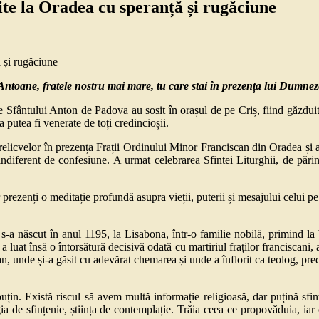
ite la Oradea cu speranță și rugăciune
 Antoane, fratele nostru mai mare, tu care stai în prezența lui Dumnez
ele Sfântului Anton de Padova au sosit în orașul de pe Criș, fiind găzd
 putea fi venerate de toți credincioșii.
elicvelor în prezența Frații Ordinului Minor Franciscan din Oradea și a 
 indiferent de confesiune. A urmat celebrarea Sfintei Liturghii, de 
rezenți o meditație profundă asupra vieții, puterii și mesajului celui pe c
 s-a născut în anul 1195, la Lisabona, într-o familie nobilă, primind l
luat însă o întorsătură decisivă odată cu martiriul fraților franciscani, 
an, unde și-a găsit cu adevărat chemarea și unde a înflorit ca teolog, pr
in. Există riscul să avem multă informație religioasă, dar puțină sfin
ia de sfințenie, știința de contemplație. Trăia ceea ce propovăduia, iar 