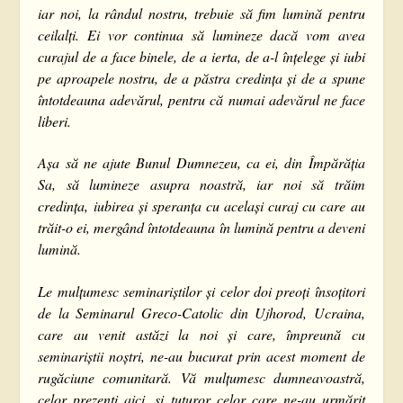
iar noi, la rândul nostru, trebuie să fim lumină pentru
ceilalți. Ei vor continua să lumineze dacă vom avea
curajul de a face binele, de a ierta, de a-l înțelege și iubi
pe aproapele nostru, de a păstra credința și de a spune
întotdeauna adevărul, pentru că numai adevărul ne face
liberi.
Așa să ne ajute Bunul Dumnezeu, ca ei, din Împărăția
Sa, să lumineze asupra noastră, iar noi să trăim
credința, iubirea și speranța cu același curaj cu care au
trăit-o ei, mergând întotdeauna în lumină pentru a deveni
lumină.
Le mulțumesc seminariștilor și celor doi preoți însoțitori
de la Seminarul Greco-Catolic din Ujhorod, Ucraina,
care au venit astăzi la noi și care, împreună cu
seminariștii noștri, ne-au bucurat prin acest moment de
rugăciune comunitară. Vă mulțumesc dumneavoastră,
celor prezenți aici, și tuturor celor care ne-au urmărit