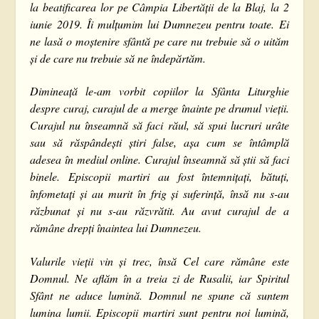
la beatificarea lor pe Câmpia Libertății de la Blaj, la 2
iunie 2019. Îi mulțumim lui Dumnezeu pentru toate. Ei
ne lasă o moștenire sfântă pe care nu trebuie să o uităm
și de care nu trebuie să ne îndepărtăm.
Dimineață le-am vorbit copiilor la Sfânta Liturghie
despre curaj, curajul de a merge înainte pe drumul vieții.
Curajul nu înseamnă să faci răul, să spui lucruri urâte
sau să răspândești știri false, așa cum se întâmplă
adesea în mediul online. Curajul înseamnă să știi să faci
binele. Episcopii martiri au fost întemnițați, bătuți,
înfometați și au murit în frig și suferință, însă nu s-au
răzbunat și nu s-au răzvrătit. Au avut curajul de a
rămâne drepți înaintea lui Dumnezeu.
Valurile vieții vin și trec, însă Cel care rămâne este
Domnul. Ne aflăm în a treia zi de Rusalii, iar Spiritul
Sfânt ne aduce lumină. Domnul ne spune că suntem
lumina lumii. Episcopii martiri sunt pentru noi lumină,