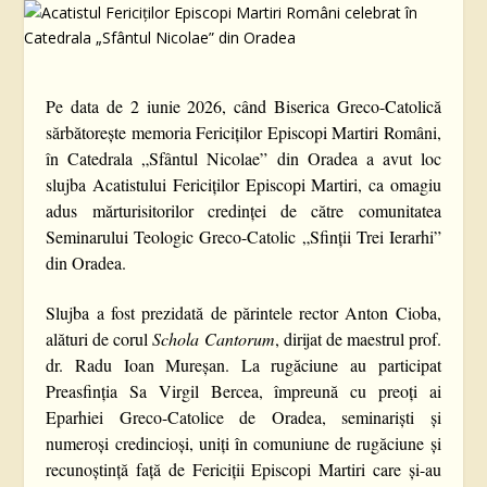
Pe data de 2 iunie 2026, când Biserica Greco-Catolică
sărbătorește memoria Fericiților Episcopi Martiri Români,
în Catedrala „Sfântul Nicolae” din Oradea a avut loc
slujba Acatistului Fericiților Episcopi Martiri, ca omagiu
adus mărturisitorilor credinței de către comunitatea
Seminarului Teologic Greco-Catolic „Sfinții Trei Ierarhi”
din Oradea.
Slujba a fost prezidată de părintele rector Anton Cioba,
alături de corul
Schola Cantorum
, dirijat de maestrul prof.
dr. Radu Ioan Mureșan. La rugăciune au participat
Preasfinția Sa Virgil Bercea, împreună cu preoți ai
Eparhiei Greco-Catolice de Oradea, seminariști și
numeroși credincioși, uniți în comuniune de rugăciune și
recunoștință față de Fericiții Episcopi Martiri care și-au