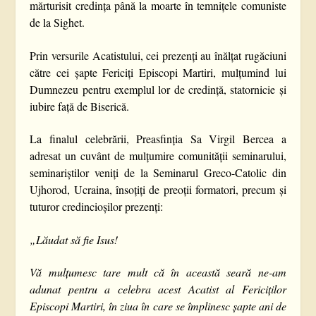
mărturisit credința până la moarte în temnițele comuniste
de la Sighet.
Prin versurile Acatistului, cei prezenți au înălțat rugăciuni
către cei șapte Fericiți Episcopi Martiri, mulțumind lui
Dumnezeu pentru exemplul lor de credință, statornicie și
iubire față de Biserică.
La finalul celebrării, Preasfinția Sa Virgil Bercea a
adresat un cuvânt de mulțumire comunității seminarului,
seminariștilor veniți de la Seminarul Greco-Catolic din
Ujhorod, Ucraina, însoțiți de preoții formatori, precum și
tuturor credincioșilor prezenți:
„Lăudat să fie Isus!
Vă mulțumesc tare mult că în această seară ne-am
adunat pentru a celebra acest Acatist al Fericiților
Episcopi Martiri, în ziua în care se împlinesc șapte ani de