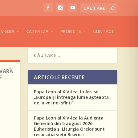
MEDIA
CATEHEZA
PROIECTE
CONTACT
ĂVARĂ
E
ARTICOLE RECENTE
Papa Leon al XIV-lea, la Assisi:
„Europa și întreaga lume așteaptă
i
de la voi noi sfinți”
Papa Leon al XIV-lea la Audiența
Generală din 5 august 2026:
Euharistia și Liturgia Orelor sunt
respirația vieții Bisericii