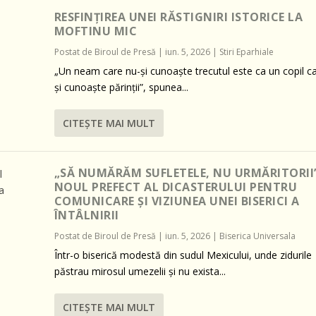
RESFINȚIREA UNEI RĂSTIGNIRI ISTORICE LA
MOFTINU MIC
Postat de
Biroul de Presă
|
iun. 5, 2026
|
Stiri Eparhiale
„Un neam care nu-și cunoaște trecutul este ca un copil c
și cunoaște părinții”, spunea...
CITEŞTE MAI MULT
„SĂ NUMĂRĂM SUFLETELE, NU URMĂRITORII”
NOUL PREFECT AL DICASTERULUI PENTRU
COMUNICARE ȘI VIZIUNEA UNEI BISERICI A
ÎNTÂLNIRII
Postat de
Biroul de Presă
|
iun. 5, 2026
|
Biserica Universala
Într-o biserică modestă din sudul Mexicului, unde zidurile
păstrau mirosul umezelii și nu exista...
CITEŞTE MAI MULT