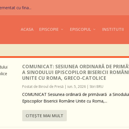
mentat cu fina...
ACASA
EPISCOPIE
EPISCOPUL
INSTITUTII
COMUNICAT: SESIUNEA ORDINARĂ DE PRIM
A SINODULUI EPISCOPILOR BISERICII ROMÂN
UNITE CU ROMA, GRECO-CATOLICE
Postat de
Biroul de Presă
|
iun. 5, 2026
|
Stiri BRU
COMUNICAT Sesiunea ordinară de primăvară a Sinodulu
Episcopilor Bisericii Române Unite cu Roma,...
CITEŞTE MAI MULT