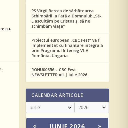
PS Virgil Bercea de sărbătoarea
Schimbării la Față a Domnului: „Să-
L ascultăm pe Cristos și să ne
schimbăm viața”
are nu-
Proiectul european „CBC Fest” va fi
implementat cu finanțare integrală
prin Programul Interreg VI-A
România–Ungaria
:
ROHU00356 – CBC Fest
NEWSLETTER #1 | Iulie 2026
CALENDAR ARTICOLE
IUNIE 2026
«
»