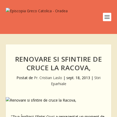
RENOVARE SI SFINTIRE DE
CRUCE LA RACOVA,
Postat de
Pr. Cristian Laslo
|
sept. 18, 2013
|
Stiri
Eparhiale
“Ziua
Înaltarii Sfintei Cruci
a reprezentat un moment de