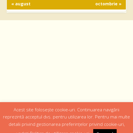
« august
octombrie »
Acest site folosește cookie-uri. Continuarea navigării
Designed by
Web Design 4Us Consulting
|
reprezintă acceptul dvs. pentru utilizarea lor. Pentru mai multe
detalii privind gestionarea preferințelor privind cookie-uri,
Acasa
Istoric
Episcopul
Institutii
Media
Cateheza