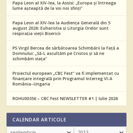
Papa Leon al XIV-lea, la Assisi: „Europa și întreaga
lume așteaptă de la voi noi sfinți”
Papa Leon al XIV-lea la Audiența Generală din 5
august 2026: Euharistia și Liturgia Orelor sunt
respirația vieții Bisericii
PS Virgil Bercea de sărbătoarea Schimbării la Față a
Domnului: „Să-L ascultăm pe Cristos și să ne
schimbăm viața”
Proiectul european „CBC Fest” va fi implementat cu
finanțare integrală prin Programul Interreg VI-A
România–Ungaria
ROHU00356 – CBC Fest NEWSLETTER #1 | Iulie 2026
CALENDAR ARTICOLE