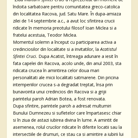
îndoita sarbatoare pentru comunitatea greco-catolica
din localitatea Racova, jud. Satu Mare. În dupa-amiaza
zilei de 14 septembrie a.c., a avut loc sfintirea crucii
ridicate în memoria preotului filosof Ioan Miclea si a
fratelui acestuia, Teodor Miclea.
Momentul solemn a început cu participarea activa a
credinciosilor din localitate si a invitatilor, la
Acatistul
Sfintei Cruci.
Dupa Acatist, întreaga adunare a iesit în
fata capelei din Racova, acolo unde, din anul 2003, sta
ridicata crucea în amintirea celor doua mari
personalitati ale micii localitati satmarene. Din pricina
intemperiilor crucea s-a degradat treptat, însa prin
bunavointa unui credincios din Racova si a grijii
parintelui paroh Adrian Botea, a fost renovata.
Dupa sfintire, parintele paroh a adresat multumiri
Bunului Dumnezeu si sufletelor care împartasesc chiar
si în ziua de astazi iubirea divina în lume. A amintit de
asemenea, rolul crucilor ridicate în diferite locatii sau la
intersectiile de drumuri, ce stau ca si amintire a iubirii lui