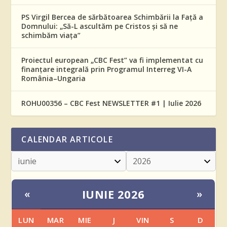
PS Virgil Bercea de sărbătoarea Schimbării la Față a
Domnului: „Să-L ascultăm pe Cristos și să ne
schimbăm viața”
Proiectul european „CBC Fest” va fi implementat cu
finanțare integrală prin Programul Interreg VI-A
România–Ungaria
ROHU00356 – CBC Fest NEWSLETTER #1 | Iulie 2026
CALENDAR ARTICOLE
IUNIE 2026
«
»
LUN
MAR
MIE
J
VIN
S
D