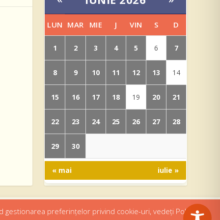
LUN
MAR
MIE
J
VIN
S
D
1
2
3
4
5
7
6
8
9
10
11
12
13
14
15
16
17
18
20
21
19
22
23
24
25
26
27
28
29
30
« mai
iulie »
d gestionarea preferințelor privind cookie-uri, vedeți Politica de