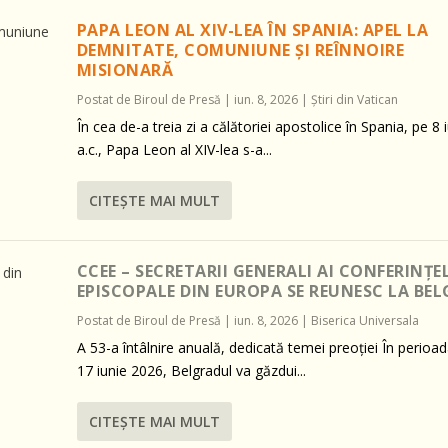
PAPA LEON AL XIV-LEA ÎN SPANIA: APEL LA
DEMNITATE, COMUNIUNE ȘI REÎNNOIRE
MISIONARĂ
Postat de
Biroul de Presă
|
iun. 8, 2026
|
Știri din Vatican
În cea de-a treia zi a călătoriei apostolice în Spania, pe 8 
a.c., Papa Leon al XIV-lea s-a...
CITEŞTE MAI MULT
CCEE – SECRETARII GENERALI AI CONFERINȚE
EPISCOPALE DIN EUROPA SE REUNESC LA BE
Postat de
Biroul de Presă
|
iun. 8, 2026
|
Biserica Universala
A 53-a întâlnire anuală, dedicată temei preoției În perioa
17 iunie 2026, Belgradul va găzdui...
CITEŞTE MAI MULT