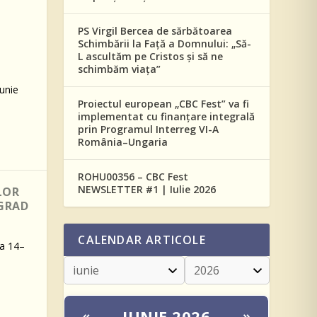
PS Virgil Bercea de sărbătoarea
Schimbării la Față a Domnului: „Să-
L ascultăm pe Cristos și să ne
schimbăm viața”
iunie
Proiectul european „CBC Fest” va fi
implementat cu finanțare integrală
prin Programul Interreg VI-A
România–Ungaria
ROHU00356 – CBC Fest
NEWSLETTER #1 | Iulie 2026
LOR
LGRAD
CALENDAR ARTICOLE
da 14–
IUNIE 2026
«
»