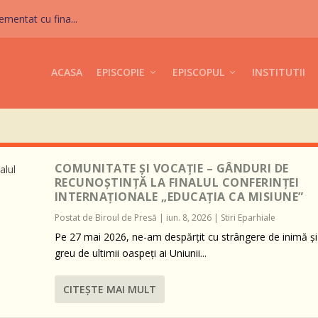
mentat cu fina...
ACASA
EPISCOPIE
EPISCOPUL
INSTITUTII
COMUNITATE ȘI VOCAȚIE – GÂNDURI DE
RECUNOȘTINȚĂ LA FINALUL CONFERINȚEI
INTERNAȚIONALE „EDUCAȚIA CA MISIUNE”
Postat de
Biroul de Presă
|
iun. 8, 2026
|
Stiri Eparhiale
Pe 27 mai 2026, ne-am despărțit cu strângere de inimă și
greu de ultimii oaspeți ai Uniunii...
CITEŞTE MAI MULT