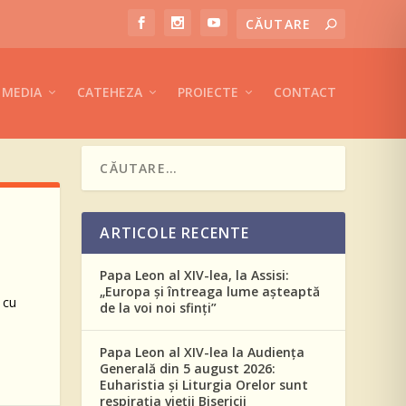
MEDIA
CATEHEZA
PROIECTE
CONTACT
ARTICOLE RECENTE
Papa Leon al XIV-lea, la Assisi:
„Europa și întreaga lume așteaptă
 cu
de la voi noi sfinți”
Papa Leon al XIV-lea la Audiența
Generală din 5 august 2026:
Euharistia și Liturgia Orelor sunt
respirația vieții Bisericii