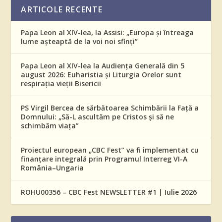
ARTICOLE RECENTE
Papa Leon al XIV-lea, la Assisi: „Europa și întreaga
lume așteaptă de la voi noi sfinți”
Papa Leon al XIV-lea la Audiența Generală din 5
august 2026: Euharistia și Liturgia Orelor sunt
respirația vieții Bisericii
PS Virgil Bercea de sărbătoarea Schimbării la Față a
Domnului: „Să-L ascultăm pe Cristos și să ne
schimbăm viața”
Proiectul european „CBC Fest” va fi implementat cu
finanțare integrală prin Programul Interreg VI-A
România–Ungaria
ROHU00356 – CBC Fest NEWSLETTER #1 | Iulie 2026