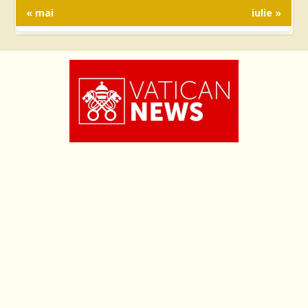
« mai
iulie »