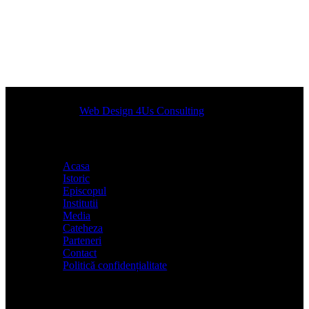
Designed by
Web Design 4Us Consulting
|
Acasa
Istoric
Episcopul
Institutii
Media
Cateheza
Parteneri
Contact
Politică confidențialitate