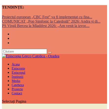
TENDINȚE:
Proiectul european „CBC Fest” va fi implementat cu fina...
COMUNICAT „Pop Simfonic la Catedrală” 2026: Andra și di...
PS Virgil Bercea la Mladifest 2026: „Am venit la izvor....
Acasa
Episcopie
Episcopul
Institutii
Media
Cateheza
Proiecte
Contact
Selectați Pagina