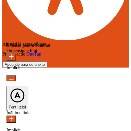
Ajustări la accesibilitate
Extensii pentru conținut
Dimensiune font
Propulsat de
OneTap
Ascunde bara de unelte
Implicit
Font lizibil
Înălțime linie
Implicit