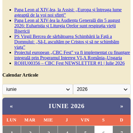
Papa Leon al XIV-lea, la Assisi: „Europa și întreaga lume
așteaptă de la voi noi sfinți”
Papa Leon al XIV-lea la Audiența Generală din 5 august
2026: Euharistia și Liturgia Orelor sunt respirația vieții
Bisericii
PS Virgil Bercea de sărbătoarea Schimbării la Față a
Domnului: „Să-L ascultăm pe Cristos și să ne schimbăm
viața”
Proiectul european „CBC Fest” va fi implementat cu finanțare
integrală prin Programul Interreg VI-A România–Ungaria
ROHU00356 – CBC Fest NEWSLETTER #1 | Iulie 2026
Calendar Articole
IUNIE 2026
«
»
LUN
MAR
MIE
J
VIN
S
D