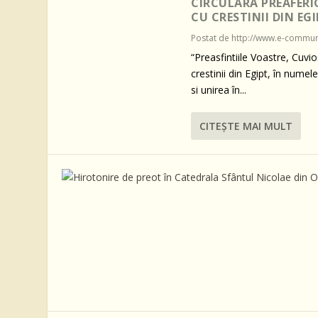
CIRCULARA PREAFERI
CU CRESTINII DIN EGI
Postat de
http://www.e-commun
“Preasfintiile Voastre, Cuvi
crestinii din Egipt, în num
si unirea în...
CITEŞTE MAI MULT