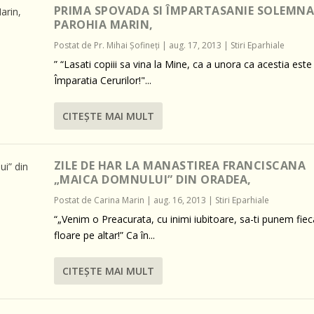
PRIMA SPOVADA SI ÎMPARTASANIE SOLEMNA
PAROHIA MARIN,
Postat de
Pr. Mihai Şofineţi
|
aug. 17, 2013
|
Stiri Eparhiale
” “Lasati copiii sa vina la Mine, ca a unora ca acestia este
Împaratia Cerurilor!"...
CITEŞTE MAI MULT
ZILE DE HAR LA MANASTIREA FRANCISCANA
„MAICA DOMNULUI” DIN ORADEA,
Postat de
Carina Marin
|
aug. 16, 2013
|
Stiri Eparhiale
“„Venim o Preacurata, cu inimi iubitoare, sa-ti punem fiec
floare pe altar!” Ca în...
CITEŞTE MAI MULT