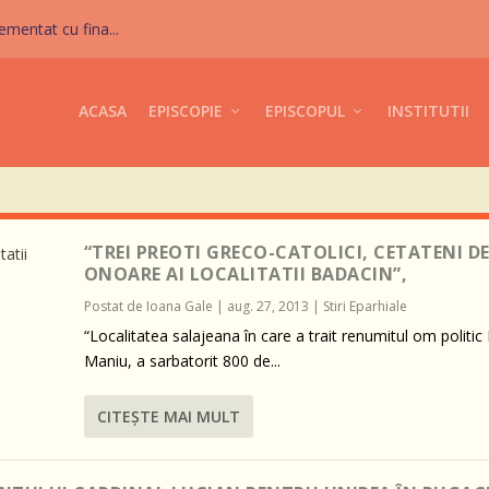
mentat cu fina...
ACASA
EPISCOPIE
EPISCOPUL
INSTITUTII
“TREI PREOTI GRECO-CATOLICI, CETATENI D
ONOARE AI LOCALITATII BADACIN”,
Postat de
Ioana Gale
|
aug. 27, 2013
|
Stiri Eparhiale
“Localitatea salajeana în care a trait renumitul om politic I
Maniu, a sarbatorit 800 de...
CITEŞTE MAI MULT