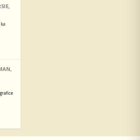
SIE,
lui
 MAN,
grafice