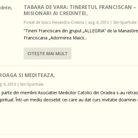
TABARA DE VARA: TINERETUL FRANCISCAN –
MISIONARI AI CREDINTEI,
Postat de
Szűcs Alexandra-Cristina
|
aug. 6, 2013
|
Stiri Eparhiale
“Tinerii Franciscani din grupul „ALLEGRIA” de la Manastir
Franciscana „Adormirea Maicii...
CITEŞTE MAI MULT
 ROAGA SI MEDITEAZA,
g. 6, 2013
|
Stiri Eparhiale
parte din membrii Asociatiei Medicilor Catolici din Oradea s-au retras
ritual. Într-un mediu deosebit cei care au dat curs invitatie doamnei 