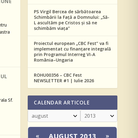
IUNE
PS Virgil Bercea de sărbătoarea
Schimbării la Față a Domnului: „Să-
L ascultăm pe Cristos și să ne
ntru
schimbăm viața”
astra
Proiectul european „CBC Fest” va fi
implementat cu finanțare integrală
prin Programul Interreg VI-A
România–Ungaria
ROHU00356 – CBC Fest
TUL
NEWSLETTER #1 | Iulie 2026
ala Sf.
CALENDAR ARTICOLE
AUGUST 2013
«
»