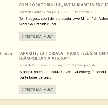
COPIII ORATORIULUI „AVE MIRIAM” ÎN EXCUR
Postat de
Carmen Zima
|
aug. 6, 2013
|
Stiri Eparhiale
“Joi, 1 august, copiii de la oratoriul „Ave Miriam” din Valea 
Mihai s-au întâlnit cu cei...
CITEŞTE MAI MULT
“APARITIE EDITORIALA: “PARINTELE SIMION
CRÂMPEIE DIN VIATA SA””,
Postat de
Pr. Cristian Borz
|
aug. 2, 2013
|
Stiri Eparhiale
“A aparut recent, la editura Galaxia Gutenberg, în conditii 
foarte bune, cartea...
CITEŞTE MAI MULT