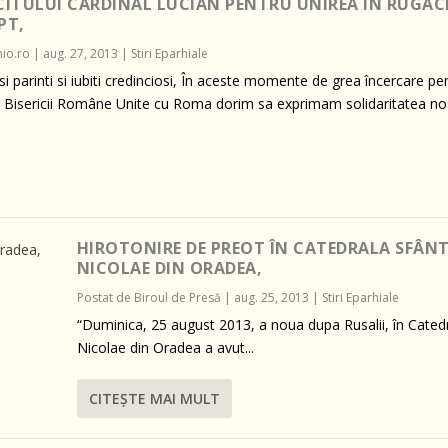
CITULUI CARDINAL LUCIAN PENTRU UNIREA ÎN RUGAC
PT,
io.ro
|
aug. 27, 2013
|
Stiri Eparhiale
osi parinti si iubiti credinciosi, În aceste momente de grea încercare pe
ele Bisericii Române Unite cu Roma dorim sa exprimam solidaritatea no
HIROTONIRE DE PREOT ÎN CATEDRALA SFÂN
NICOLAE DIN ORADEA,
Postat de
Biroul de Presă
|
aug. 25, 2013
|
Stiri Eparhiale
“Duminica, 25 august 2013, a noua dupa Rusalii, în Catedr
Nicolae din Oradea a avut...
CITEŞTE MAI MULT