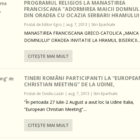
PROGRAMUL RELIGIOS LA MANASTIREA
FRANCISCANA "ADORMIREA MAICII DOMNUL
DIN ORADEA CU OCAZIA SERBARII HRAMULUI
Postat de
Editor Egco
|
aug. 7, 2013
|
Stiri Eparhiale
MANASTIREA FRANCISCANA GRECO-CATOLICA „MAICA
DOMNULUI” ORADEA INVITATIE LA HRAMUL BISERICII...
CITEŞTE MAI MULT
TINERI ROMÂNI PARTICIPANTI LA “EUROPEA
CHRISTIAN MEETING” DE LA UDINE,
Postat de
Ovidiu Lazăr
|
aug. 7, 2013
|
Stiri Eparhiale
“În perioada 27 Iulie-2 August a avut loc la Udine Italia,
“European Christian Meeting”....
CITEŞTE MAI MULT