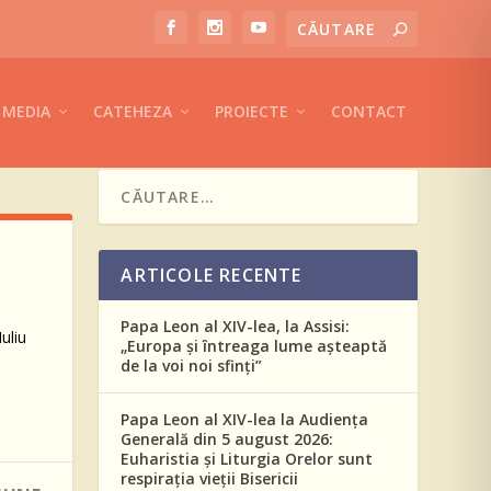
MEDIA
CATEHEZA
PROIECTE
CONTACT
E
ARTICOLE RECENTE
Papa Leon al XIV-lea, la Assisi:
uliu
„Europa și întreaga lume așteaptă
de la voi noi sfinți”
Papa Leon al XIV-lea la Audiența
Generală din 5 august 2026:
Euharistia și Liturgia Orelor sunt
respirația vieții Bisericii