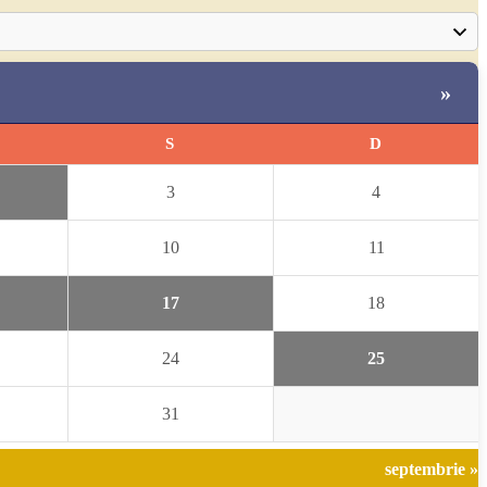
»
S
D
3
4
10
11
17
18
24
25
31
septembrie »