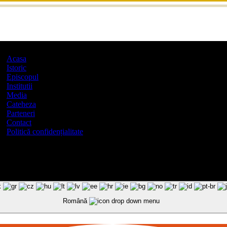
Acasa
Istoric
Episcopul
Institutii
Media
Cateheza
Parteneri
Contact
Politică confidențialitate
Română