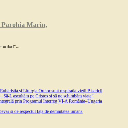
 Parohia Marin,
rurilor!"...
aristia și Liturgia Orelor sunt respirația vieții Bisericii
 „Să-L ascultăm pe Cristos și să ne schimbăm viața”
 integrală prin Programul Interreg VI-A România–Ungaria
devăr și de respectul față de demnitatea umană