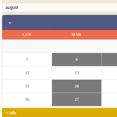
«
LUN
MAR
5
6
12
13
19
20
26
27
« iulie