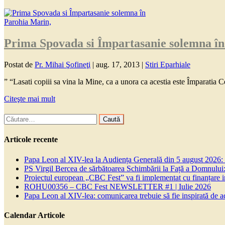
Prima Spovada si Împartasanie solemna în
Postat de
Pr. Mihai Şofineţi
|
aug. 17, 2013
|
Stiri Eparhiale
” “Lasati copiii sa vina la Mine, ca a unora ca acestia este Împaratia Ce
Citeşte mai mult
Caută
după:
Articole recente
Papa Leon al XIV-lea la Audiența Generală din 5 august 2026: Euh
PS Virgil Bercea de sărbătoarea Schimbării la Față a Domnului:
Proiectul european „CBC Fest” va fi implementat cu finanțare
ROHU00356 – CBC Fest NEWSLETTER #1 | Iulie 2026
Papa Leon al XIV-lea: comunicarea trebuie să fie inspirată de a
Calendar Articole