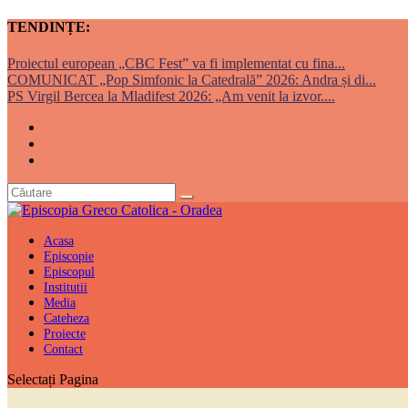
TENDINȚE:
Proiectul european „CBC Fest” va fi implementat cu fina...
COMUNICAT „Pop Simfonic la Catedrală” 2026: Andra și di...
PS Virgil Bercea la Mladifest 2026: „Am venit la izvor....
Acasa
Episcopie
Episcopul
Institutii
Media
Cateheza
Proiecte
Contact
Selectați Pagina