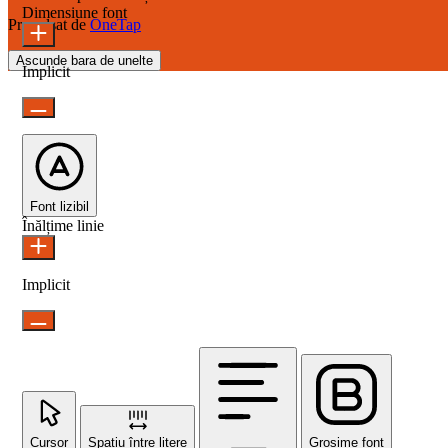
Dimensiune font
Propulsat de
OneTap
Ascunde bara de unelte
Implicit
Font lizibil
Înălțime linie
Implicit
Cursor
Spațiu între litere
Grosime font