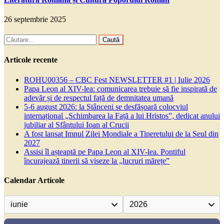
26 septembrie 2025
Caută
după:
Articole recente
ROHU00356 – CBC Fest NEWSLETTER #1 | Iulie 2026
Papa Leon al XIV-lea: comunicarea trebuie să fie inspirată de
adevăr și de respectul față de demnitatea umană
5-6 august 2026: la Stânceni se desfășoară colocviul
internațional „Schimbarea la Față a lui Hristos”, dedicat anului
jubiliar al Sfântului Ioan al Crucii
A fost lansat Imnul Zilei Mondiale a Tineretului de la Seul din
2027
Assisi îl așteaptă pe Papa Leon al XIV-lea. Pontiful
încurajează tinerii să viseze la „lucruri mărețe”
Calendar Articole