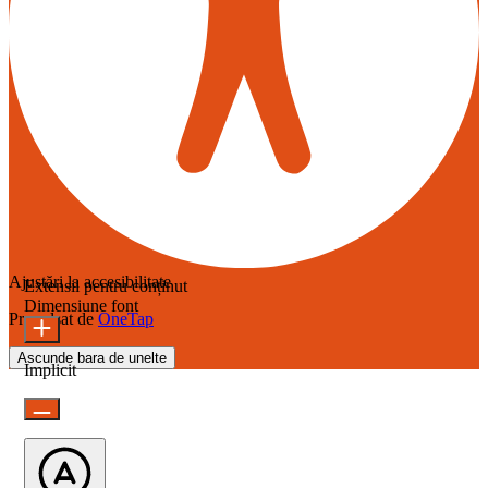
Ajustări la accesibilitate
Extensii pentru conținut
Dimensiune font
Propulsat de
OneTap
Ascunde bara de unelte
Implicit