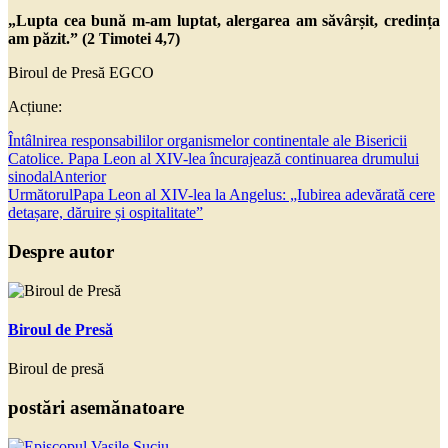
„Lupta cea bună m-am luptat, alergarea am săvârșit, credința
am păzit.” (2 Timotei 4,7)
Biroul de Presă EGCO
Acțiune:
Întâlnirea responsabililor organismelor continentale ale Bisericii
Catolice. Papa Leon al XIV-lea încurajează continuarea drumului
sinodal
Anterior
Următorul
Papa Leon al XIV-lea la Angelus: „Iubirea adevărată cere
detașare, dăruire și ospitalitate”
Despre autor
Biroul de Presă
Biroul de presă
postări asemănatoare