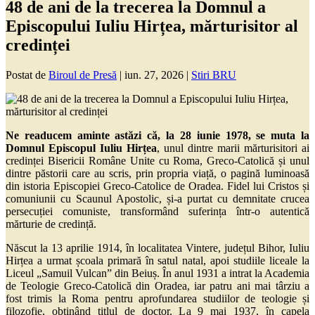
48 de ani de la trecerea la Domnul a
Episcopului Iuliu Hirțea, mărturisitor al
credinței
Postat de
Biroul de Presă
|
iun. 27, 2026
|
Stiri BRU
Ne readucem aminte astăzi că, la 28 iunie 1978, se muta la
Domnul Episcopul Iuliu Hirțea
, unul dintre marii mărturisitori ai
credinței Bisericii Române Unite cu Roma, Greco-Catolică și unul
dintre păstorii care au scris, prin propria viață, o pagină luminoasă
din istoria Episcopiei Greco-Catolice de Oradea. Fidel lui Cristos și
comuniunii cu Scaunul Apostolic, și-a purtat cu demnitate crucea
persecuției comuniste, transformând suferința într-o autentică
mărturie de credință.
Născut la 13 aprilie 1914, în localitatea Vintere, județul Bihor, Iuliu
Hirțea a urmat școala primară în satul natal, apoi studiile liceale la
Liceul „Samuil Vulcan” din Beiuș. În anul 1931 a intrat la Academia
de Teologie Greco-Catolică din Oradea, iar patru ani mai târziu a
fost trimis la Roma pentru aprofundarea studiilor de teologie și
filozofie, obținând titlul de doctor. La 9 mai 1937, în capela