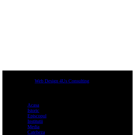
Designed by
Web Design 4Us Consulting
|
Acasa
Istoric
Episcopul
Institutii
Media
Cateheza