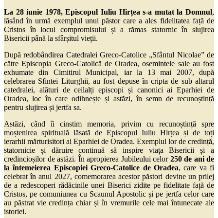
La 28 iunie 1978, Episcopul Iuliu Hirțea s-a mutat la Domnul
,
lăsând în urmă exemplul unui păstor care a ales fidelitatea față de
Cristos în locul compromisului și a rămas statornic în slujirea
Bisericii până la sfârșitul vieții.
După redobândirea Catedralei Greco-Catolice „Sfântul Nicolae” de
către Episcopia Greco-Catolică de Oradea, osemintele sale au fost
exhumate din Cimitirul Municipal, iar la 13 mai 2007, după
celebrarea Sfintei Liturghii, au fost depuse în cripta de sub altarul
catedralei, alături de ceilalți episcopi și canonici ai Eparhiei de
Oradea, loc în care odihnește și astăzi, în semn de recunoștință
pentru slujirea și jertfa sa.
Astăzi, când îi cinstim memoria, privim cu recunoștință spre
moștenirea spirituală lăsată de Episcopul Iuliu Hirțea și de toți
ierarhii mărturisitori ai Eparhiei de Oradea. Exemplul lor de credință,
statornicie și dăruire continuă să inspire viața Bisericii și a
credincioșilor de astăzi. În apropierea Jubileului celor
250 de ani de
la întemeierea Episcopiei Greco-Catolice de Oradea
, care va fi
celebrat în anul 2027, comemorarea acestor păstori devine un prilej
de a redescoperi rădăcinile unei Biserici zidite pe fidelitate față de
Cristos, pe comuniunea cu Scaunul Apostolic și pe jertfa celor care
au păstrat vie credința chiar și în vremurile cele mai întunecate ale
istoriei.