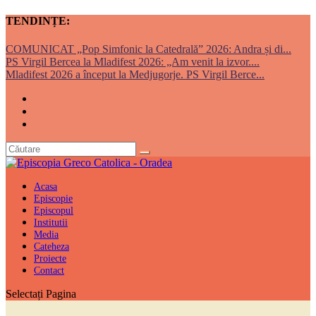
TENDINȚE:
COMUNICAT „Pop Simfonic la Catedrală” 2026: Andra și di...
PS Virgil Bercea la Mladifest 2026: „Am venit la izvor....
Mladifest 2026 a început la Medjugorje. PS Virgil Berce...
Acasa
Episcopie
Episcopul
Institutii
Media
Cateheza
Proiecte
Contact
Selectați Pagina