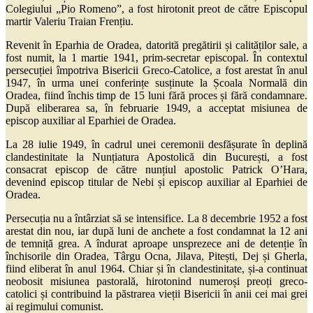
Colegiului „Pio Romeno”, a fost hirotonit preot de către Episcopul
martir Valeriu Traian Frențiu.
Revenit în Eparhia de Oradea, datorită pregătirii și calităților sale, a
fost numit, la 1 martie 1941, prim-secretar episcopal. În contextul
persecuției împotriva Bisericii Greco-Catolice, a fost arestat în anul
1947, în urma unei conferințe susținute la Școala Normală din
Oradea, fiind închis timp de 15 luni fără proces și fără condamnare.
După eliberarea sa, în februarie 1949, a acceptat misiunea de
episcop auxiliar al Eparhiei de Oradea.
La 28 iulie 1949, în cadrul unei ceremonii desfășurate în deplină
clandestinitate la Nunțiatura Apostolică din București, a fost
consacrat episcop de către nunțiul apostolic Patrick O’Hara,
devenind episcop titular de Nebi și episcop auxiliar al Eparhiei de
Oradea.
Persecuția nu a întârziat să se intensifice. La 8 decembrie 1952 a fost
arestat din nou, iar după luni de anchete a fost condamnat la 12 ani
de temniță grea. A îndurat aproape unsprezece ani de detenție în
închisorile din Oradea, Târgu Ocna, Jilava, Pitești, Dej și Gherla,
fiind eliberat în anul 1964. Chiar și în clandestinitate, și-a continuat
neobosit misiunea pastorală, hirotonind numeroși preoți greco-
catolici și contribuind la păstrarea vieții Bisericii în anii cei mai grei
ai regimului comunist.