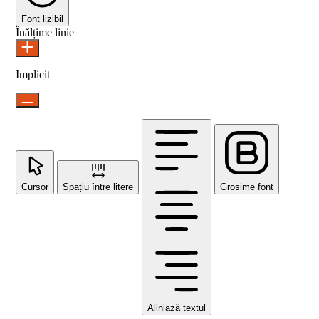
Font lizibil
Înălțime linie
Implicit
Cursor
Spațiu între litere
Grosime font
Aliniază textul