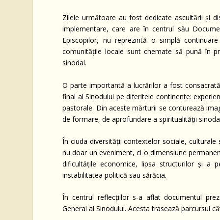
Zilele următoare au fost dedicate ascultării și 
implementare, care are în centrul său Document
Episcopilor, nu reprezintă o simplă continuar
comunitățile locale sunt chemate să pună în prac
sinodal.
O parte importantă a lucrărilor a fost consacrată
final al Sinodului pe diferitele continente: experie
pastorale. Din aceste mărturii se conturează imag
de formare, de aprofundare a spiritualității sinodal
În ciuda diversității contextelor sociale, culturale
nu doar un eveniment, ci o dimensiune permanentă a
dificultățile economice, lipsa structurilor și a 
instabilitatea politică sau sărăcia.
În centrul reflecțiilor s-a aflat documentul pre
General al Sinodului. Acesta trasează parcursul c