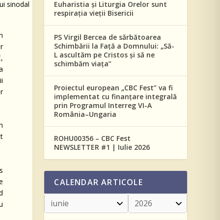
Euharistia și Liturgia Orelor sunt
respirația vieții Bisericii
n
PS Virgil Bercea de sărbătoarea
Schimbării la Față a Domnului: „Să-
r
L ascultăm pe Cristos și să ne
,
schimbăm viața”
a
i
Proiectul european „CBC Fest” va fi
r
implementat cu finanțare integrală
prin Programul Interreg VI-A
România–Ungaria
în
t
ROHU00356 – CBC Fest
NEWSLETTER #1 | Iulie 2026
rs
te
CALENDAR ARTICOLE
d
u