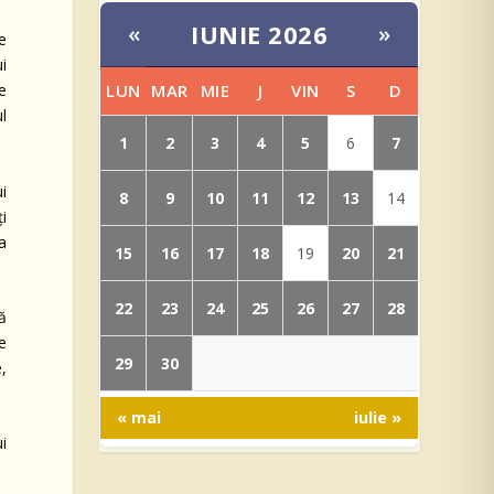
IUNIE 2026
«
»
e
i
LUN
MAR
MIE
J
VIN
S
D
e
l
1
2
3
4
5
7
6
i
8
9
10
11
12
13
14
ți
a
15
16
17
18
20
21
19
22
23
24
25
26
27
28
nă
de
29
30
,
« mai
iulie »
i