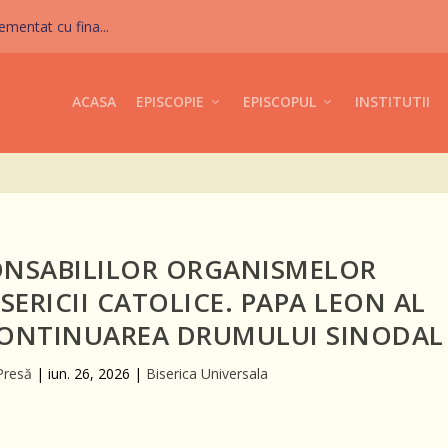
mentat cu fina...
ACASA
EPISCOPIE
EPISCOPUL
INSTITUTII
ONSABILILOR ORGANISMELOR
SERICII CATOLICE. PAPA LEON AL
 CONTINUAREA DRUMULUI SINODAL
Presă
|
iun. 26, 2026
|
Biserica Universala