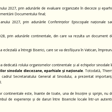
ului 2027, prin adunările de evaluare organizate în dieceze și eparhii
mentării Documentului final;
nului 2027, prin adunările Conferințelor Episcopale naționale sa
028, prin adunările continentale, din care va rezulta un document d
eclezială a întregii Biserici, care se va desfășura în Vatican, împreu
dedicată rolului organismelor continentale și al echipelor sinodale î
ilor sinodale diecezane, eparhiale și naționale
. Totodată, Thierr
cadrul Secretariatului General al Sinodului, a prezentat importanț
l.
r continentale este, înainte de toate, una de însoțire și sprijin, nu 
 de experiențe și de daruri între Bisericile locale într-un autenti