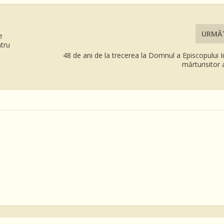
URMĂ
e
ntru
48 de ani de la trecerea la Domnul a Episcopului Iu
mărturisitor 