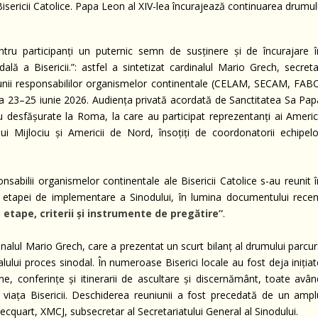
ntru participanți un puternic semn de susținere și de încurajare î
ală a Bisericii.”: astfel a sintetizat cardinalul Mario Grech, secreta
uniunii responsabililor organismelor continentale (CELAM, SECAM, FABC
 23–25 iunie 2026. Audiența privată acordată de Sanctitatea Sa Pap
ru desfășurate la Roma, la care au participat reprezentanți ai Americi
ului Mijlociu și Americii de Nord, însoțiți de coordonatorii echipelo
onsabilii organismelor continentale ale Bisericii Catolice s-au reunit 
 etapei de implementare a Sinodului, în lumina documentului recen
 etape, criterii și instrumente de pregătire”
.
dinalul Mario Grech, care a prezentat un scurt bilanț al drumului parcu
alului proces sinodal. În numeroase Biserici locale au fost deja iniția
ne, conferințe și itinerarii de ascultare și discernământ, toate avân
 viața Bisericii. Deschiderea reuniunii a fost precedată de un ampl
quart, XMCJ, subsecretar al Secretariatului General al Sinodului.