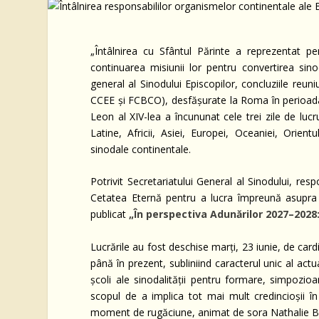
„Întâlnirea cu Sfântul Părinte a reprezentat pe
continuarea misiunii lor pentru convertirea sinod
general al Sinodului Episcopilor, concluziile re
CCEE și FCBCO), desfășurate la Roma în perioada
Leon al XIV-lea a încununat cele trei zile de luc
Latine, Africii, Asiei, Europei, Oceaniei, Orient
sinodale continentale.
Potrivit Secretariatului General al Sinodului, resp
Cetatea Eternă pentru a lucra împreună asupra
publicat
„În perspectiva Adunărilor 2027–2028:
Lucrările au fost deschise marți, 23 iunie, de car
până în prezent, subliniind caracterul unic al actu
școli ale sinodalității pentru formare, simpozioa
scopul de a implica tot mai mult credincioșii în
moment de rugăciune, animat de sora Nathalie Bec