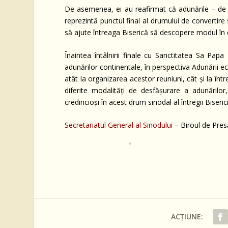
De asemenea, ei au reafirmat că adunările – de l
reprezintă punctul final al drumului de convertire
să ajute întreaga Biserică să descopere modul în 
Înaintea întâlnirii finale cu Sanctitatea Sa Papa
adunărilor continentale, în perspectiva Adunării e
atât la organizarea acestor reuniuni, cât și la înt
diferite modalități de desfășurare a adunăril
credincioși în acest drum sinodal al întregii Biserici
Secretariatul General al Sinodului
– Biroul de Pre
ACȚIUNE: