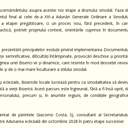
discernământului asupra acestei noi etape a drumului sinodal. Faza d
ul final al celei de-a XVI-a Adunări Generale Ordinare a Sinodulu
e a etapei pregătitoare, ci un proces nou, fără precedent, în car
tică, potrivit propriului context, orientările cuprinse în documentu
 prezentării principalelor evoluții privind implementarea Documentulu
nțe semnificative, dificultăți întâmpinate, provocări deschise și priorită
inea unei Biserici vii și dinamice, care resimte în mod deosebit nevoi
e și de o mai mare înculturare a stilului sinodal.
 și ecleziale, Bisericile locale lucrează pentru ca sinodalitatea să devi
 vieții Bisericii. Acest parcurs este îngreunat, fără a fi însă oprit, 
personalului, precum și, în anumite regiuni, de condițiile geografice
zentat de părintele Giacomo Costa, SJ, consultant al Secretariatulu
ătre Adunarea eclezială din octombrie 2028 în patru etape succesive: