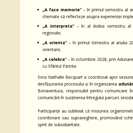
„A face memorie”
– în primul semestru al an
chemate să reflecteze asupra experienței imple
„A interpreta”
– în al doilea semestru al a
regionale;
„A orienta”
– în primul trimestru al anului 2
orientare;
„A celebra”
– în octombrie 2028, prin Adunarea 
cu Sfântul Părinte.
Sora Nathalie Becquart a coordonat apoi sesiunea 
desfășurarea procesului și în organizarea
adunăr
Bonaventura, responsabil pentru comunicare în 
comunicării în susținerea întregului parcurs sinoda
Participanții au subliniat că misiunea organismelo
coordonare sau supraveghere, promovând schimbul
spirit de subsidiaritate.