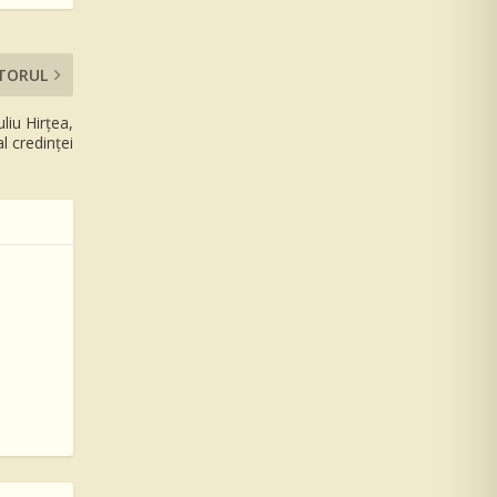
TORUL
liu Hirțea,
al credinței