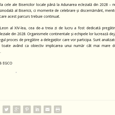
a cele ale Bisericilor locale până la Adunarea eclezială din 2028 – n
 sinodală al Bisericii, ci momente de celebrare și discernământ, menit
care acest parcurs trebuie continuat.
 Leon al XIV-lea, cea de-a treia zi de lucru a fost dedicată pregătiri
cleziale din 2028. Organismele continentale și echipele lor lucrează de
regul proces de pregătire a delegaților care vor participa. Sunt analiza
or, toate având ca obiectiv implicarea unui număr cât mai mare d
.
să EGCO