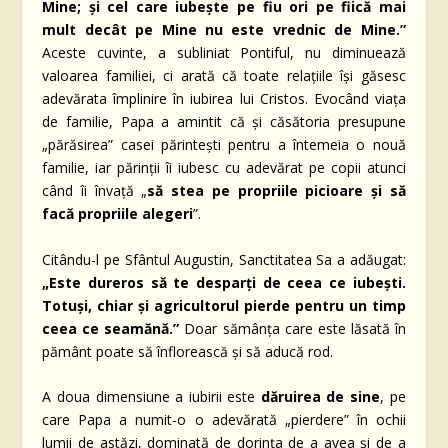
Mine; și cel care iubește pe fiu ori pe fiică mai
mult decât pe Mine nu este vrednic de Mine.”
Aceste cuvinte, a subliniat Pontiful, nu diminuează
valoarea familiei, ci arată că toate relațiile își găsesc
adevărata împlinire în iubirea lui Cristos. Evocând viața
de familie, Papa a amintit că și căsătoria presupune
„părăsirea” casei părintești pentru a întemeia o nouă
familie, iar părinții îi iubesc cu adevărat pe copii atunci
când îi învață „
să stea pe propriile picioare și să
facă propriile alegeri
”.
Citându-l pe Sfântul Augustin, Sanctitatea Sa a adăugat:
„Este dureros să te desparți de ceea ce iubești.
Totuși, chiar și agricultorul pierde pentru un timp
ceea ce seamănă.”
Doar sămânța care este lăsată în
pământ poate să înflorească și să aducă rod.
A doua dimensiune a iubirii este
dăruirea de sine
, pe
care Papa a numit-o o adevărată „pierdere” în ochii
lumii de astăzi, dominată de dorința de a avea și de a