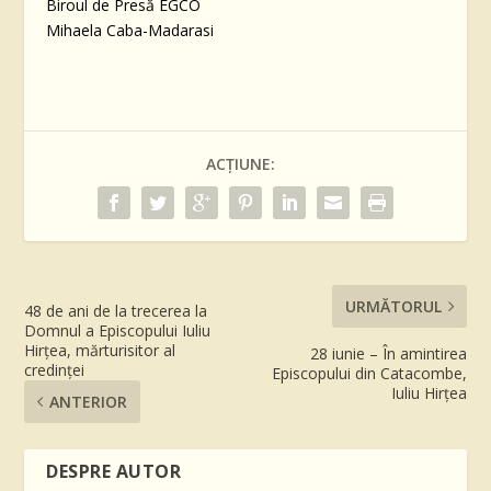
Biroul de Presă EGCO
Mihaela Caba-Madarasi
ACȚIUNE:
URMĂTORUL
48 de ani de la trecerea la
Domnul a Episcopului Iuliu
Hirțea, mărturisitor al
28 iunie – În amintirea
credinței
Episcopului din Catacombe,
Iuliu Hirțea
ANTERIOR
DESPRE AUTOR