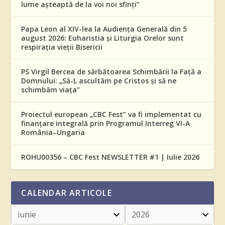
lume așteaptă de la voi noi sfinți”
Papa Leon al XIV-lea la Audiența Generală din 5
august 2026: Euharistia și Liturgia Orelor sunt
respirația vieții Bisericii
PS Virgil Bercea de sărbătoarea Schimbării la Față a
Domnului: „Să-L ascultăm pe Cristos și să ne
schimbăm viața”
Proiectul european „CBC Fest” va fi implementat cu
finanțare integrală prin Programul Interreg VI-A
România–Ungaria
ROHU00356 – CBC Fest NEWSLETTER #1 | Iulie 2026
CALENDAR ARTICOLE