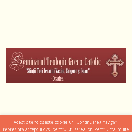
Acest site folosește cookie-uri. Continuarea navigării
Designed by
Web Design 4Us Consulting
|
reprezintă acceptul dvs. pentru utilizarea lor. Pentru mai multe