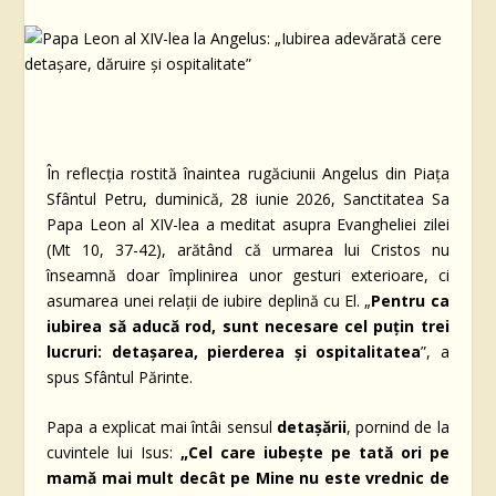
În reflecția rostită înaintea rugăciunii Angelus din Piața
Sfântul Petru, duminică, 28 iunie 2026, Sanctitatea Sa
Papa Leon al XIV-lea a meditat asupra Evangheliei zilei
(Mt 10, 37-42), arătând că urmarea lui Cristos nu
înseamnă doar împlinirea unor gesturi exterioare, ci
asumarea unei relații de iubire deplină cu El. „
Pentru ca
iubirea să aducă rod, sunt necesare cel puțin trei
lucruri: detașarea, pierderea și ospitalitatea
”, a
spus Sfântul Părinte.
Papa a explicat mai întâi sensul
detașării
, pornind de la
cuvintele lui Isus:
„Cel care iubește pe tată ori pe
mamă mai mult decât pe Mine nu este vrednic de