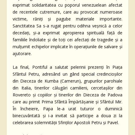
exprimat solidaritatea cu poporul venezuelean afectat
de recentele cutremure, care au provocat numeroase
victime, răniți și pagube materiale importante.
Sanctitatea Sa s-a rugat pentru odihna veșnică a celor
decedați, și-a exprimat apropierea spirituală față de
familiile îndoliate și de toți cei afectați de tragedie și a
mulțumit echipelor implicate în operațiunile de salvare și
ajutorare.
La final, Pontiful a salutat pelerinii prezenți în Piața
Sfântul Petru, adresând un gând special credincioșilor
din Dieceza de Kumba (Camerun), grupurilor parohiale
din Italia, tinerilor călugări camilieni, cercetașilor din
Rovereto și copiilor și tinerilor din Dieceza de Padova
care au primit Prima Sfântă Împărtășanie și Sfântul Mir.
În încheiere, Papa le-a urat tuturor o duminică
binecuvântată și i-a invitat să participe a doua zi la
celebrarea solemnității Sfinților Apostoli Petru și Pavel.