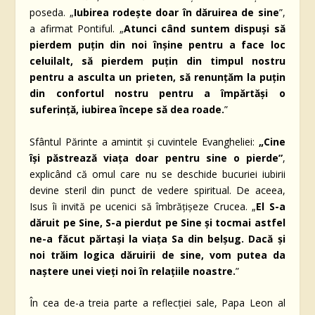
poseda. „
Iubirea rodește doar în dăruirea de sine
”,
a afirmat Pontiful. „
Atunci când suntem dispuși să
pierdem puțin din noi înșine pentru a face loc
celuilalt, să pierdem puțin din timpul nostru
pentru a asculta un prieten, să renunțăm la puțin
din confortul nostru pentru a împărtăși o
suferință, iubirea începe să dea roade.
”
Sfântul Părinte a amintit și cuvintele Evangheliei:
„Cine
își păstrează viața doar pentru sine o pierde”
,
explicând că omul care nu se deschide bucuriei iubirii
devine steril din punct de vedere spiritual. De aceea,
Isus îi invită pe ucenici să îmbrățișeze Crucea. „
El S-a
dăruit pe Sine, S-a pierdut pe Sine și tocmai astfel
ne-a făcut părtași la viața Sa din belșug. Dacă și
noi trăim logica dăruirii de sine, vom putea da
naștere unei vieți noi în relațiile noastre.
”
În cea de-a treia parte a reflecției sale, Papa Leon al