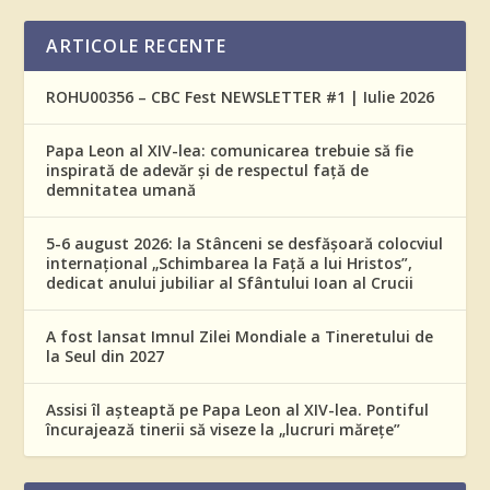
ARTICOLE RECENTE
ROHU00356 – CBC Fest NEWSLETTER #1 | Iulie 2026
Papa Leon al XIV-lea: comunicarea trebuie să fie
inspirată de adevăr și de respectul față de
demnitatea umană
5-6 august 2026: la Stânceni se desfășoară colocviul
internațional „Schimbarea la Față a lui Hristos”,
dedicat anului jubiliar al Sfântului Ioan al Crucii
A fost lansat Imnul Zilei Mondiale a Tineretului de
la Seul din 2027
Assisi îl așteaptă pe Papa Leon al XIV-lea. Pontiful
încurajează tinerii să viseze la „lucruri mărețe”