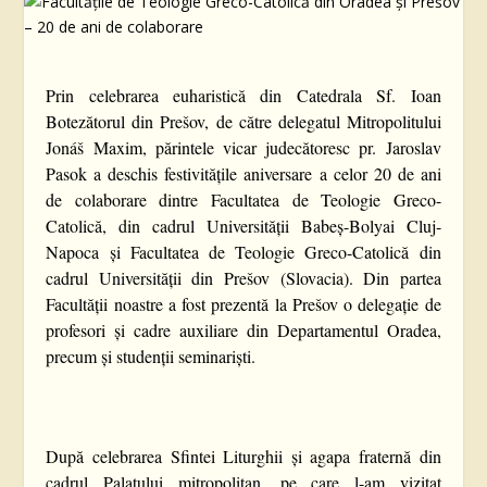
Prin celebrarea euharistică din Catedrala Sf. Ioan
Botezătorul din Prešov, de către delegatul Mitropolitului
Jonáš Maxim, părintele vicar judecătoresc pr. Jaroslav
Pasok a deschis festivitățile aniversare a celor 20 de ani
de colaborare dintre Facultatea de Teologie Greco-
Catolică, din cadrul Universității Babeș-Bolyai Cluj-
Napoca și Facultatea de Teologie Greco-Catolică din
cadrul Universității din Prešov (Slovacia). Din partea
Facultății noastre a fost prezentă la Prešov o delegație de
profesori și cadre auxiliare din Departamentul Oradea,
precum și studenții seminariști.
După celebrarea Sfintei Liturghii și agapa fraternă din
cadrul Palatului mitropolitan, pe care l-am vizitat