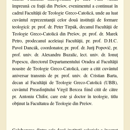
împreună cu frații din Prešov, evenimentul a continuat în
cadrul Facultății de Teologie Greco-Catolică, unde au luat
cuvântul reprezentanții celor două instituții de formare
teologică: pr. prof. dr. Peter Tirpák, decanul Facultății de
Teologie Greco-Catolică din Prešov, pr. prof. dr. Marek
Petro, prodecanul aceleiași Facultății, pr. prof. D.H.C.
Pavol Dancák, coordonator, pr. prof. dr. Jurij Popovič, pr.
prof. univ. dr. Alexandru Buzalic, lect. univ. dr. Ionuț
Popescu, directorul Departamentului Oradea al Facultății
noastre de Teologie Greco-Catolică, care a citit cuvântul
aniversar transmis de pr. prof. univ. dr. Cristian Barta,
decan al Facultății de Teologie Greco-Catolică (UBB),
cuvântul Preasfințitului Virgil Bercea fiind citit de către
pr. Antoniu Chifor, care este și doctor în teologie, titlu
obținut la Facultatea de Teologie din Prešov.
Colaborarea dintre cele două instituții ecleziale a început