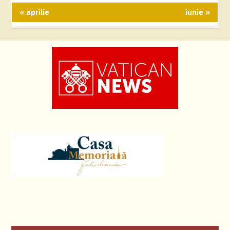
« aprilie
iunie »