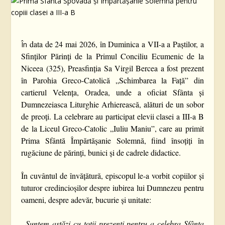
data de 24 mai 2026, în Duminica a VII-a a Paștilor, a
În
Sfinților Părinți de la Primul Conciliu Ecumenic de la
Niceea (325), Preasfinția Sa
Virgil Bercea
a fost prezent
în Parohia Greco-Catolică „Schimbarea la Față” din
cartierul Velența, Oradea, unde a oficiat Sfânta și
Dumnezeiasca Liturghie Arhierească, alături de un sobor
de preoți. La celebrare au participat elevii clasei a III-a B
de la
Liceul Greco-Catolic „Iuliu Maniu”
, care au primit
Prima Sfântă Împărtășanie Solemnă, fiind însoțiți în
rugăciune de părinți, bunici și de cadrele didactice.
În cuvântul de învățătură, episcopul le-a vorbit copiilor și
tuturor credincioșilor despre iubirea lui Dumnezeu pentru
oameni, despre adevăr, bucurie și unitate:
„Suntem astăzi cu toții prezenți pentru a celebra Sfânta