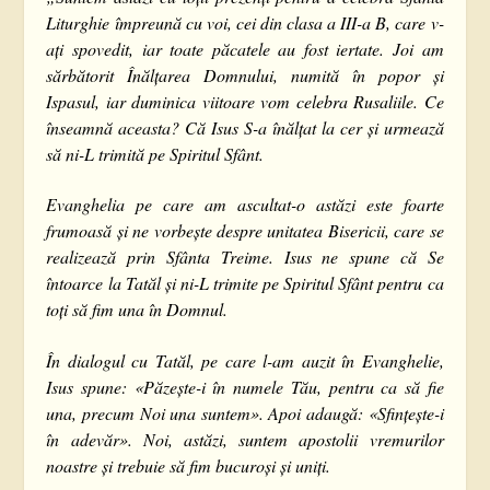
Liturghie împreună cu voi, cei din clasa a III-a B, care v-
ați spovedit, iar toate păcatele au fost iertate. Joi am
sărbătorit Înălțarea Domnului, numită în popor și
Ispasul, iar duminica viitoare vom celebra Rusaliile. Ce
înseamnă aceasta? Că Isus S-a înălțat la cer și urmează
să ni-L trimită pe Spiritul Sfânt.
Evanghelia pe care am ascultat-o astăzi este foarte
frumoasă și ne vorbește despre unitatea Bisericii, care se
realizează prin Sfânta Treime. Isus ne spune că Se
întoarce la Tatăl și ni-L trimite pe Spiritul Sfânt pentru ca
toți să fim una în Domnul.
În dialogul cu Tatăl, pe care l-am auzit în Evanghelie,
Isus spune: «Păzește-i în numele Tău, pentru ca să fie
una, precum Noi una suntem». Apoi adaugă: «Sfințește-i
în adevăr». Noi, astăzi, suntem apostolii vremurilor
noastre și trebuie să fim bucuroși și uniți.