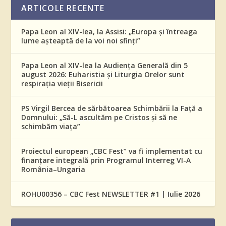
ARTICOLE RECENTE
Papa Leon al XIV-lea, la Assisi: „Europa și întreaga
lume așteaptă de la voi noi sfinți”
Papa Leon al XIV-lea la Audiența Generală din 5
august 2026: Euharistia și Liturgia Orelor sunt
respirația vieții Bisericii
PS Virgil Bercea de sărbătoarea Schimbării la Față a
Domnului: „Să-L ascultăm pe Cristos și să ne
schimbăm viața”
Proiectul european „CBC Fest” va fi implementat cu
finanțare integrală prin Programul Interreg VI-A
România–Ungaria
ROHU00356 – CBC Fest NEWSLETTER #1 | Iulie 2026