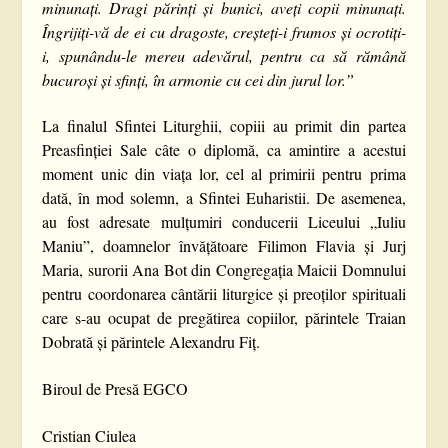
minunați. Dragi părinți și bunici, aveți copii minunați.
Îngrijiți-vă de ei cu dragoste, creșteți-i frumos și ocrotiți-
i, spunându-le mereu adevărul, pentru ca să rămână
bucuroși și sfinți, în armonie cu cei din jurul lor.”
La finalul Sfintei Liturghii, copiii au primit din partea
Preasfinției Sale câte o diplomă, ca amintire a acestui
moment unic din viața lor, cel al primirii pentru prima
dată, în mod solemn, a Sfintei Euharistii. De asemenea,
au fost adresate mulțumiri conducerii Liceului „Iuliu
Maniu”, doamnelor învățătoare Filimon Flavia și Jurj
Maria, surorii Ana Bot din Congregația Maicii Domnului
pentru coordonarea cântării liturgice și preoților spirituali
care s-au ocupat de pregătirea copiilor, părintele Traian
Dobrată și părintele Alexandru Fiț.
Biroul de Presă EGCO
Cristian Ciulea