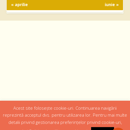
« aprilie
iunie »
Acest site folosește cookie-uri. Continuarea navigării
Designed by
Web Design 4Us Consulting
|
reprezintă acceptul dvs. pentru utilizarea lor. Pentru mai multe
detalii privind gestionarea preferințelor privind cookie-uri,
Acasa
Istoric
Episcopul
Institutii
Media
Cateheza