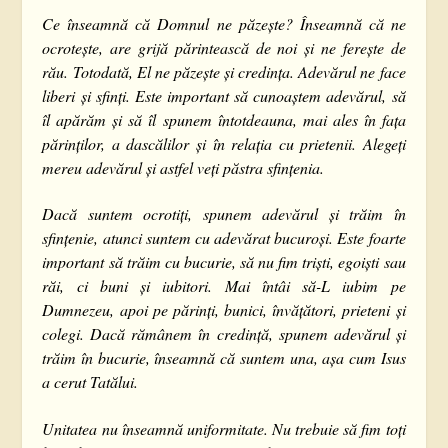
Ce înseamnă că Domnul ne păzește? Înseamnă că ne
ocrotește, are grijă părintească de noi și ne ferește de
rău. Totodată, El ne păzește și credința. Adevărul ne face
liberi și sfinți. Este important să cunoaștem adevărul, să
îl apărăm și să îl spunem întotdeauna, mai ales în fața
părinților, a dascălilor și în relația cu prietenii. Alegeți
mereu adevărul și astfel veți păstra sfințenia.
Dacă suntem ocrotiți, spunem adevărul și trăim în
sfințenie, atunci suntem cu adevărat bucuroși. Este foarte
important să trăim cu bucurie, să nu fim triști, egoiști sau
răi, ci buni și iubitori. Mai întâi să-L iubim pe
Dumnezeu, apoi pe părinți, bunici, învățători, prieteni și
colegi. Dacă rămânem în credință, spunem adevărul și
trăim în bucurie, înseamnă că suntem una, așa cum Isus
a cerut Tatălui.
Unitatea nu înseamnă uniformitate. Nu trebuie să fim toți