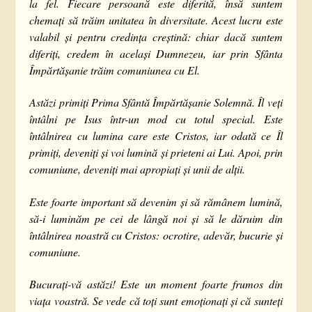
la fel. Fiecare persoană este diferită, însă suntem
chemați să trăim unitatea în diversitate. Acest lucru este
valabil și pentru credința creștină: chiar dacă suntem
diferiți, credem în același Dumnezeu, iar prin Sfânta
Împărtășanie trăim comuniunea cu El.
Astăzi primiți Prima Sfântă Împărtășanie Solemnă. Îl veți
întâlni pe Isus într-un mod cu totul special. Este
întâlnirea cu lumina care este Cristos, iar odată ce Îl
primiți, deveniți și voi lumină și prieteni ai Lui. Apoi, prin
comuniune, deveniți mai apropiați și unii de alții.
Este foarte important să devenim și să rămânem lumină,
să-i luminăm pe cei de lângă noi și să le dăruim din
întâlnirea noastră cu Cristos: ocrotire, adevăr, bucurie și
comuniune.
Bucurați-vă astăzi! Este un moment foarte frumos din
viața voastră. Se vede că toți sunt emoționați și că sunteți