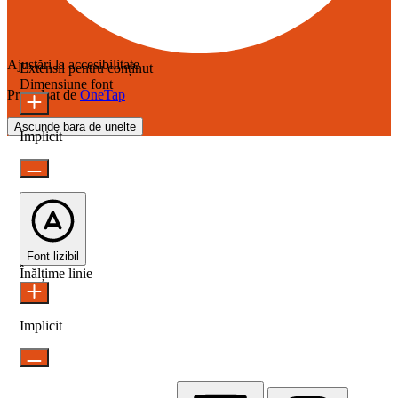
Ajustări la accesibilitate
Extensii pentru conținut
Dimensiune font
Propulsat de
OneTap
Ascunde bara de unelte
Implicit
Font lizibil
Înălțime linie
Implicit