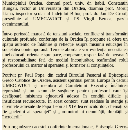
Municipiului Oradea, domnul prof. univ. dr. habil. Constantin
Bungău, rector al Universității din Oradea,
doamna prof. Moruț
Liana
,
inspector școlar al Județului Bihor,
prof. dr.
Jan De Groof
,
președinte al UMEC-WUCT și PS Virgil Bercea, gazda
evenimentului.
Într-o perioadă marcată de tensiuni sociale, conflicte și transformări
culturale profunde, conferința de la Oradea își propune să ofere un
spațiu autentic de întâlnire și reflecție asupra misiunii educației în
societatea contemporană. Temele abordate vor evidenția necesitatea
unei educații orientate spre pace, cooperare, respect față de persoană
și responsabilitate față de mediul înconjurător, reafirmând rolul
profesorului ca martor al speranței și formator al conștiințelor.
Potrivit pr. Paul Popa, din cadrul Biroului Pastoral al Episcopiei
Greco-Catolice de Oradea, asistent spiritual pentru Europa în cadrul
UMEC-WUCT și membru al Comitetului Executiv, întâlnirea
reprezintă și un semn de susținere pentru profesorii care își
desfășoară misiunea educativă adesea în condiții dificile și
insuficient recunoscute. În acest context, sunt readuse în atenție și
cuvintele adresate de
Papa Leon al XIV-lea
educatorilor, chemați să
fie „pelerini ai speranței” și „promotori ai demnității, dreptății și
încrederii”.
Prin organizarea acestei conferințe internaționale, Episcopia Greco-