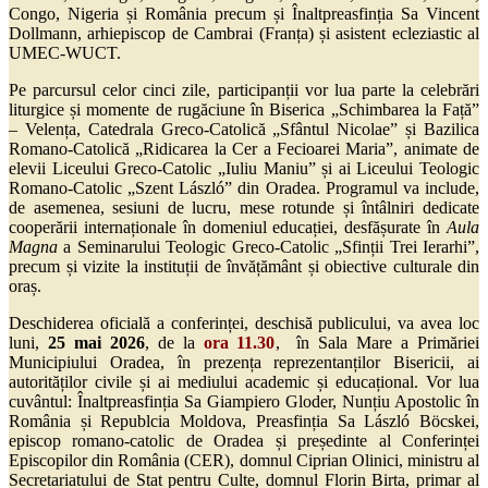
Congo, Nigeria și România
precum și Înaltpreasfinția Sa
Vincent
Dollmann, arhiepiscop de Cambrai (Franța) și asistent ecleziastic al
UMEC-WUCT.
Pe parcursul celor cinci zile, participanții vor lua parte la celebrări
liturgice și momente de rugăciune în Biserica „Schimbarea la Față”
– Velența, Catedrala Greco-Catolică „Sfântul Nicolae” și Bazilica
Romano-Catolică „Ridicarea la Cer a Fecioarei Maria”, animate de
elevii Liceului Greco-Catolic „Iuliu Maniu” și ai Liceului Teologic
Romano-Catolic „Szent László” din Oradea. Programul va include,
de asemenea, sesiuni de lucru, mese rotunde și întâlniri dedicate
cooperării internaționale în domeniul educației, desfășurate în
Aula
Magna
a Seminarului Teologic Greco-Catolic „Sfinții Trei Ierarhi”,
precum și vizite la instituții de învățământ și obiective culturale din
oraș.
Deschiderea oficială a conferinței, deschisă publicului, va avea loc
luni,
25 mai 2026
, de la
ora 11.30
, în Sala Mare a
Primăriei
Municipiului Oradea
, în prezența reprezentanților Bisericii, ai
autorităților civile și ai mediului academic și educațional. Vor lua
cuvântul: Înaltpreasfinția Sa Giampiero Gloder, Nunțiu Apostolic în
România și Republcia Moldova, Preasfinția Sa
László Böcskei
,
episcop romano-catolic de Oradea și președinte al Conferinței
Episcopilor din România (CER), domnul
Ciprian Olinici
, m
inistru al
Secretariatului de Stat pentru Culte,
domnul
Florin Birta
, primar al