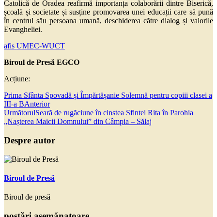
Catolică de Oradea reafirmă importanța colaborării dintre Biserică,
școală și societate și susține promovarea unei educații care să pună
în centrul său persoana umană, deschiderea către dialog și valorile
Evangheliei.
afis UMEC-WUCT
Biroul de Presă EGCO
Acțiune:
Prima Sfânta Spovadă și Împărtășanie Solemnă pentru copiii clasei a
III-a B
Anterior
Următorul
Seară de rugăciune în cinstea Sfintei Rita în Parohia
„Nașterea Maicii Domnului” din Câmpia – Sălaj
Despre autor
Biroul de Presă
Biroul de presă
postări asemănatoare