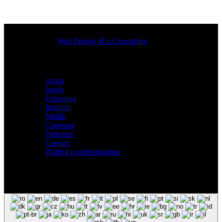
Designed by
Web Design 4Us Consulting
|
Acasa
Istoric
Episcopul
Institutii
Media
Cateheza
Parteneri
Contact
Politică confidențialitate