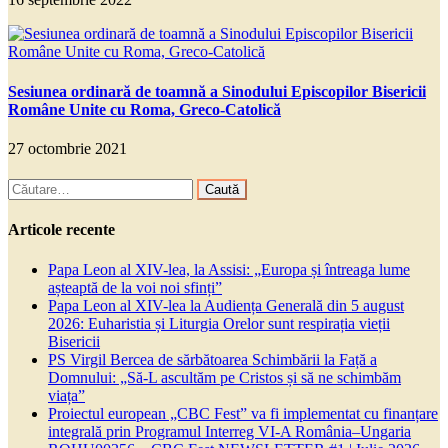
Sesiunea ordinară de toamnă a Sinodului Episcopilor Bisericii
Române Unite cu Roma, Greco-Catolică
27 octombrie 2021
Caută
după:
Articole recente
Papa Leon al XIV-lea, la Assisi: „Europa și întreaga lume
așteaptă de la voi noi sfinți”
Papa Leon al XIV-lea la Audiența Generală din 5 august
2026: Euharistia și Liturgia Orelor sunt respirația vieții
Bisericii
PS Virgil Bercea de sărbătoarea Schimbării la Față a
Domnului: „Să-L ascultăm pe Cristos și să ne schimbăm
viața”
Proiectul european „CBC Fest” va fi implementat cu finanțare
integrală prin Programul Interreg VI-A România–Ungaria