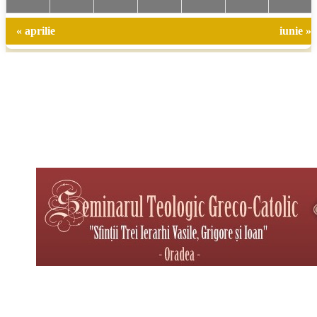
« aprilie
iunie »