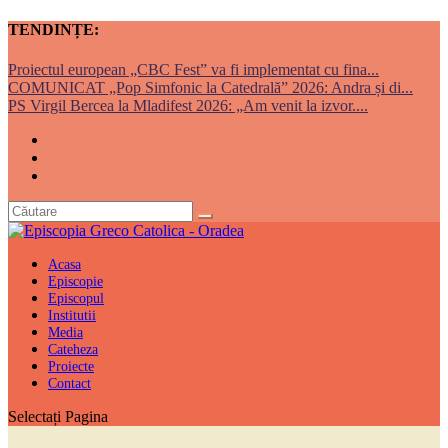
TENDINȚE:
Proiectul european „CBC Fest” va fi implementat cu fina...
COMUNICAT „Pop Simfonic la Catedrală” 2026: Andra și di...
PS Virgil Bercea la Mladifest 2026: „Am venit la izvor....
Acasa
Episcopie
Episcopul
Institutii
Media
Cateheza
Proiecte
Contact
Selectați Pagina