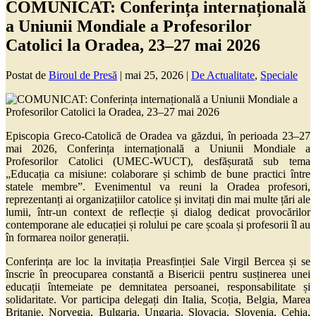
COMUNICAT: Conferința internațională
a Uniunii Mondiale a Profesorilor
Catolici la Oradea, 23–27 mai 2026
Postat de
Biroul de Presă
|
mai 25, 2026
|
De Actualitate
,
Speciale
Episcopia Greco-Catolică de Oradea va găzdui, în perioada 23–27
mai 2026, Conferința internațională a Uniunii Mondiale a
Profesorilor Catolici (UMEC-WUCT), desfășurată sub tema
„Educația ca misiune: colaborare și schimb de bune practici între
statele membre”. Evenimentul va reuni la Oradea profesori,
reprezentanți ai organizațiilor catolice și invitați din mai multe țări ale
lumii, într-un context de reflecție și dialog dedicat provocărilor
contemporane ale educației și rolului pe care școala și profesorii îl au
în formarea noilor generații.
Conferința are loc la invitația Preasfinției Sale
Virgil Bercea
și se
înscrie în preocuparea constantă a Bisericii pentru susținerea unei
educații întemeiate pe demnitatea persoanei, responsabilitate și
solidaritate. Vor participa delegați din
Italia, Scoția, Belgia, Marea
Britanie, Norvegia, Bulgaria, Ungaria, Slovacia, Slovenia, Cehia,