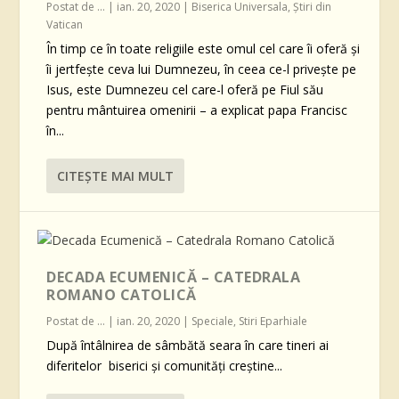
Postat de
...
|
ian. 20, 2020
|
Biserica Universala
,
Știri din
Vatican
În timp ce în toate religiile este omul cel care îi oferă şi
îi jertfeşte ceva lui Dumnezeu, în ceea ce-l priveşte pe
Isus, este Dumnezeu cel care-l oferă pe Fiul său
pentru mântuirea omenirii – a explicat papa Francisc
în...
CITEŞTE MAI MULT
DECADA ECUMENICĂ – CATEDRALA
ROMANO CATOLICĂ
Postat de
...
|
ian. 20, 2020
|
Speciale
,
Stiri Eparhiale
După întâlnirea de sâmbătă seara în care tineri ai
diferitelor biserici și comunități creștine...