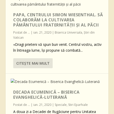
PAPA, CENTRULUI SIMON WIESENTHAL. SĂ
COLABORĂM LA CULTIVAREA
PĂMÂNTULUI FRATERNITĂŢII ŞI AL PĂCII
Postat de
...
|
ian. 21, 2020
|
Biserica Universala
,
Știri din
Vatican
«Dragi prieteni vă spun bun venit. Centrul vostru, activ
în întreaga lume, îşi propune să combată...
CITEŞTE MAI MULT
DECADA ECUMENICĂ – BISERICA
EVANGHELICĂ-LUTERANĂ
Postat de
...
|
ian. 21, 2020
|
Speciale
,
Stiri Eparhiale
A doua zi a Decadei de Rugăciune pentru Unitatea