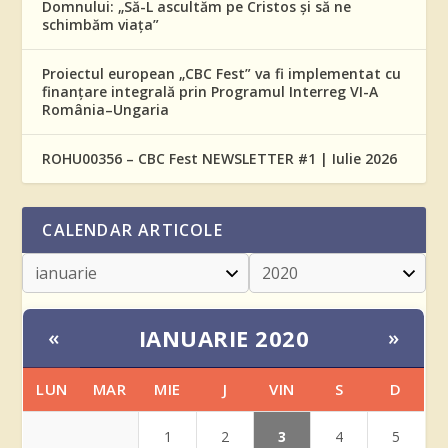
Domnului: „Să-L ascultăm pe Cristos și să ne
schimbăm viața”
Proiectul european „CBC Fest” va fi implementat cu
finanțare integrală prin Programul Interreg VI-A
România–Ungaria
ROHU00356 – CBC Fest NEWSLETTER #1 | Iulie 2026
CALENDAR ARTICOLE
IANUARIE 2020
«
»
LUN
MAR
MIE
J
VIN
S
D
3
1
2
4
5