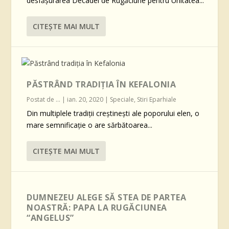
desfășurarea Decadei de Rugăciune pentru Unitatea...
CITEŞTE MAI MULT
PĂSTRÂND TRADIȚIA ÎN KEFALONIA
Postat de
...
|
ian. 20, 2020
|
Speciale
,
Stiri Eparhiale
Din multiplele tradiții creștinești ale poporului elen, o
mare semnificație o are sărbătoarea...
CITEŞTE MAI MULT
DUMNEZEU ALEGE SĂ STEA DE PARTEA
NOASTRĂ: PAPA LA RUGĂCIUNEA
“ANGELUS”