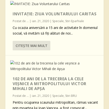
INVITAŢIE: ZIUA VOLUNTARULUI CARITAS
Postat de
...
|
ian. 21, 2020
|
Speciale
,
Stiri Eparhiale
Cu ocazia aniversării a 15 ani de activitate în domeniul
social, vă invităm să fiţi alături de noi...
CITEŞTE MAI MULT
102 DE ANI DE LA TRECEREA LA CELE
VEȘNICE A MITROPOLITULUI VICTOR
MIHALI DE APȘA
Postat de
...
|
ian. 21, 2020
|
Speciale
,
Stiri BRU
Pentru ocuparea scaunului mitropolitan, rămas vacant
prin moartea lui Ioan Vancea, a fost convocat...