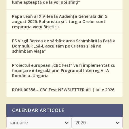
lume așteaptă de la voi noi sfinți”
Papa Leon al XIV-lea la Audiența Generală din 5
august 2026: Euharistia și Liturgia Orelor sunt
respirația vieții Bisericii
PS Virgil Bercea de sărbătoarea Schimbării la Față a
Domnului: „Să-L ascultăm pe Cristos și să ne
schimbăm viața”
Proiectul european „CBC Fest” va fi implementat cu
finanțare integrală prin Programul Interreg VI-A
România–Ungaria
ROHU00356 – CBC Fest NEWSLETTER #1 | Iulie 2026
CALENDAR ARTICOLE