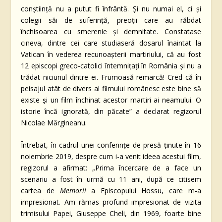
conștiință nu a putut fi înfrântă. Și nu numai el, ci și
colegii săi de suferință, preoții care au răbdat
închisoarea cu smerenie și demnitate. Constatase
cineva, dintre cei care studiaseră dosarul înaintat la
Vatican în vederea recunoașterii martiriului, că au fost
12 episcopi greco-catolici întemnițați în România și nu a
trădat niciunul dintre ei. Frumoasă remarcă! Cred că în
peisajul atât de divers al filmului românesc este bine să
existe și un film închinat acestor martiri ai neamului. O
istorie încă ignorată, din păcate” a declarat regizorul
Nicolae Mărgineanu.
Întrebat, în cadrul unei conferințe de presă ținute în 16
noiembrie 2019, despre cum i-a venit ideea acestui film,
regizorul a afirmat: „Prima încercare de a face un
scenariu a fost în urmă cu 11 ani, după ce citisem
cartea de
Memorii
a Episcopului Hossu, care m-a
impresionat. Am rămas profund impresionat de vizita
trimisului Papei, Giuseppe Cheli, din 1969, foarte bine