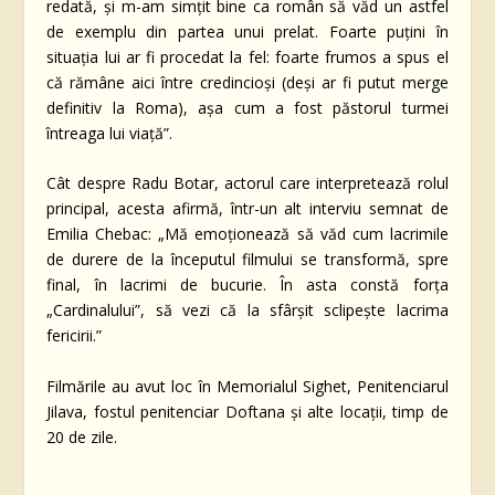
redată, și m-am simțit bine ca român să văd un astfel
de exemplu din partea unui prelat. Foarte puțini în
situația lui ar fi procedat la fel: foarte frumos a spus el
că rămâne aici între credincioși (deși ar fi putut merge
definitiv la Roma), așa cum a fost păstorul turmei
întreaga lui viață”.
Cât despre Radu Botar, actorul care interpretează rolul
principal, acesta afirmă, într-un alt interviu semnat de
Emilia Chebac: „Mă emoționează să văd cum lacrimile
de durere de la începutul filmului se transformă, spre
final, în lacrimi de bucurie. În asta constă forța
„Cardinalului”, să vezi că la sfârșit sclipește lacrima
fericirii.”
Filmările au avut loc în Memorialul Sighet, Penitenciarul
Jilava, fostul penitenciar Doftana și alte locații, timp de
20 de zile.