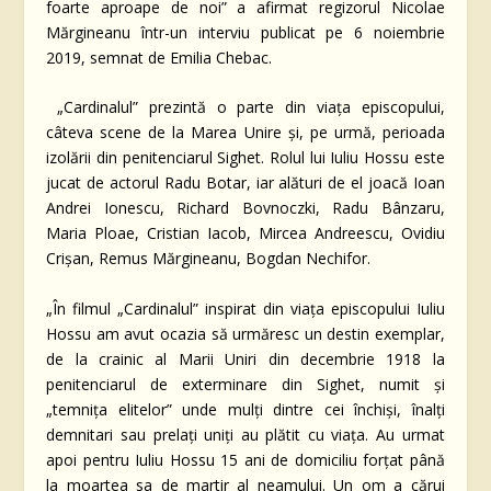
foarte aproape de noi” a afirmat regizorul Nicolae
Mărgineanu într-un interviu publicat pe 6 noiembrie
2019, semnat de Emilia Chebac.
„Cardinalul” prezintă o parte din viața episcopului,
câteva scene de la Marea Unire și, pe urmă, perioada
izolării din penitenciarul Sighet. Rolul lui Iuliu Hossu este
jucat de actorul Radu Botar, iar alături de el joacă Ioan
Andrei Ionescu, Richard Bovnoczki, Radu Bânzaru,
Maria Ploae, Cristian Iacob, Mircea Andreescu, Ovidiu
Crișan, Remus Mărgineanu, Bogdan Nechifor.
„În filmul „Cardinalul” inspirat din viața episcopului Iuliu
Hossu am avut ocazia să urmăresc un destin exemplar,
de la crainic al Marii Uniri din decembrie 1918 la
penitenciarul de exterminare din Sighet, numit și
„temnița elitelor” unde mulți dintre cei închiși, înalți
demnitari sau prelați uniți au plătit cu viața. Au urmat
apoi pentru Iuliu Hossu 15 ani de domiciliu forțat până
la moartea sa de martir al neamului. Un om a cărui