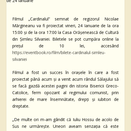
Filmul „Cardinalul” semnat de regizorul Nicolae
Mărgineanu va fi proiectat vineri, 24 Ianuarie de la ora
15:00 și de la ora 17:00 la Casa Orășenească de Cultură
din Șimleu Silvaniei. Biletele se pot cumpăra online la
prețul de 10 lei, accesând
https://eventbook.ro/film/bilete-cardinalul-simleu-
silvaniei
Filmul a fost un succes în orașele în care a fost
proiectat până acum și a venit acum rândul Sălajului să
se facă gazdă acestei pagini din istoria Bisericii Greco-
Catolice, ferm opozant al regimului comunist, prin
arhierei de mare însemnătate, drepți și iubitori de
dreptate.
„De multe ori m-am gândit că Iuliu Hossu de acolo de
Sus ne urmărește. Uneori aveam senzația că este