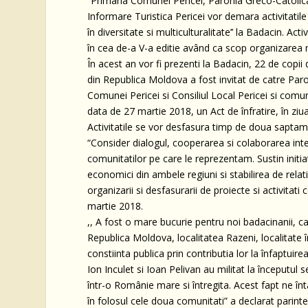
“Primaria Comunei Pericei, Parohia Greco-Catolica
Informare Turistica Pericei vor demara activitatile 
în diversitate si multiculturalitate’’ la Badacin. A
în cea de-a V-a editie având ca scop organizarea ma
În acest an vor fi prezenti la Badacin, 22 de copi
din Republica Moldova a fost invitat de catre Paro
Comunei Pericei si Consiliul Local Pericei si comu
data de 27 martie 2018, un Act de înfratire, în zi
Activitatile se vor desfasura timp de doua saptamâni
“Consider dialogul, cooperarea si colaborarea inte
comunitatilor pe care le reprezentam. Sustin initi
economici din ambele regiuni si stabilirea de relat
organizarii si desfasurarii de proiecte si activita
martie 2018.
,, A fost o mare bucurie pentru noi badacinanii, ca
Republica Moldova, localitatea Razeni, localitate î
constiinta publica prin contributia lor la înfaptui
Ion Inculet si Ioan Pelivan au militat la începutul 
într-o Românie mare si întregita. Acest fapt ne în
în folosul cele doua comunitati” a declarat parinte