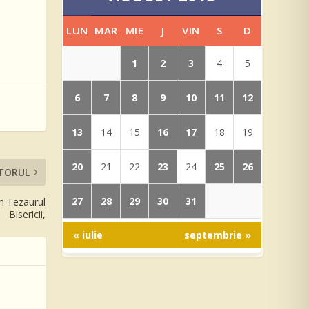
LUN
MAR
MIE
J
VIN
S
D
1
2
3
4
5
6
7
8
9
10
11
12
13
16
17
14
15
18
19
20
23
25
26
21
22
24
TORUL
27
28
29
30
31
n Tezaurul
Bisericii,
« iulie
septembrie »