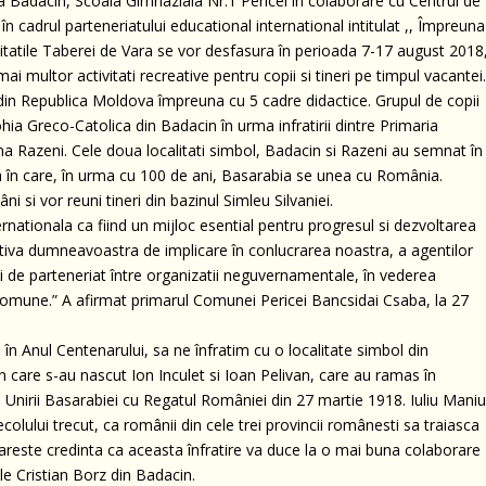
 Badacin, Scoala Gimnaziala Nr.1 Pericei în colaborare cu Centrul de
în cadrul parteneriatului educational international intitulat ,, Împreuna
ctivitatile Taberei de Vara se vor desfasura în perioada 7-17 august 2018
i multor activitati recreative pentru copii si tineri pe timpul vacantei
i din Republica Moldova împreuna cu 5 cadre didactice. Grupul de copii
hia Greco-Catolica din Badacin în urma infratirii dintre Primaria
na Razeni. Cele doua localitati simbol, Badacin si Razeni au semnat în
ua în care, în urma cu 100 de ani, Basarabia se unea cu România.
 si vor reuni tineri din bazinul Simleu Silvaniei.
rnationala ca fiind un mijloc esential pentru progresul si dezvoltarea
ativa dumneavoastra de implicare în conlucrarea noastra, a agentilor
ii de parteneriat între organizatii neguvernamentale, în vederea
ti comune.” A afirmat primarul Comunei Pericei Bancsidai Csaba, la 27
 în Anul Centenarului, sa ne înfratim cu o localitate simbol din
n care s-au nascut Ion Inculet si Ioan Pelivan, care au ramas în
rea Unirii Basarabiei cu Regatul României din 27 martie 1918. Iuliu Maniu
secolului trecut, ca românii din cele trei provincii românesti sa traiasca
tareste credinta ca aceasta înfratire va duce la o mai buna colaborare
le Cristian Borz din Badacin.