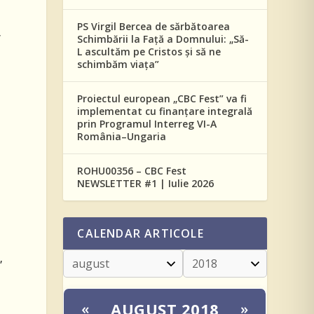
PS Virgil Bercea de sărbătoarea
,
Schimbării la Față a Domnului: „Să-
.
L ascultăm pe Cristos și să ne
schimbăm viața”
Proiectul european „CBC Fest” va fi
implementat cu finanțare integrală
prin Programul Interreg VI-A
România–Ungaria
ROHU00356 – CBC Fest
NEWSLETTER #1 | Iulie 2026
CALENDAR ARTICOLE
,
AUGUST 2018
«
»