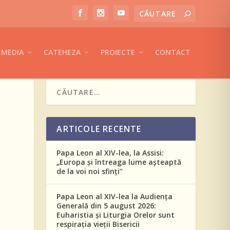
MEDIA
CATEHEZA
PROIECTE
CONTACT
ARTICOLE RECENTE
Papa Leon al XIV-lea, la Assisi:
„Europa și întreaga lume așteaptă
de la voi noi sfinți”
Papa Leon al XIV-lea la Audiența
Generală din 5 august 2026:
Euharistia și Liturgia Orelor sunt
respirația vieții Bisericii