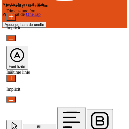
Ajustări la accesibilitate
Extensii pentru conținut
Dimensiune font
Propulsat de
OneTap
Ascunde bara de unelte
Implicit
Font lizibil
Înălțime linie
Implicit