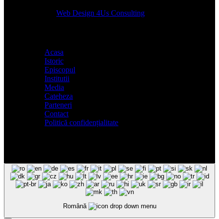
Designed by
Web Design 4Us Consulting
|
Acasa
Istoric
Episcopul
Institutii
Media
Cateheza
Parteneri
Contact
Politică confidențialitate
Română