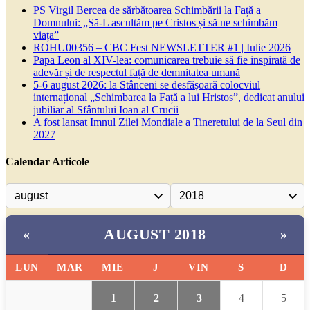
PS Virgil Bercea de sărbătoarea Schimbării la Față a
Domnului: „Să-L ascultăm pe Cristos și să ne schimbăm
viața”
ROHU00356 – CBC Fest NEWSLETTER #1 | Iulie 2026
Papa Leon al XIV-lea: comunicarea trebuie să fie inspirată de
adevăr și de respectul față de demnitatea umană
5-6 august 2026: la Stânceni se desfășoară colocviul
internațional „Schimbarea la Față a lui Hristos”, dedicat anului
jubiliar al Sfântului Ioan al Crucii
A fost lansat Imnul Zilei Mondiale a Tineretului de la Seul din
2027
Calendar Articole
AUGUST 2018
«
»
LUN
MAR
MIE
J
VIN
S
D
1
2
3
4
5