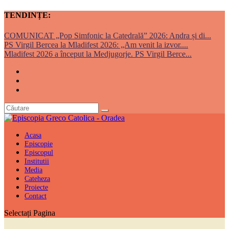
TENDINȚE:
COMUNICAT „Pop Simfonic la Catedrală” 2026: Andra și di...
PS Virgil Bercea la Mladifest 2026: „Am venit la izvor....
Mladifest 2026 a început la Medjugorje. PS Virgil Berce...
Acasa
Episcopie
Episcopul
Institutii
Media
Cateheza
Proiecte
Contact
Selectați Pagina