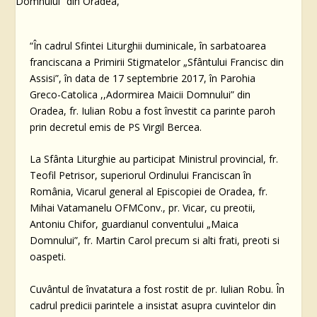
“În cadrul Sfintei Liturghii duminicale, în sarbatoarea
franciscana a Primirii Stigmatelor „Sfântului Francisc din
Assisi”, în data de 17 septembrie 2017, în Parohia
Greco-Catolica ,,Adormirea Maicii Domnului” din
Oradea, fr. Iulian Robu a fost învestit ca parinte paroh
prin decretul emis de PS Virgil Bercea.
La Sfânta Liturghie au participat Ministrul provincial, fr.
Teofil Petrisor, superiorul Ordinului Franciscan în
România, Vicarul general al Episcopiei de Oradea, fr.
Mihai Vatamanelu OFMConv., pr. Vicar, cu preotii,
Antoniu Chifor, guardianul conventului „Maica
Domnului”, fr. Martin Carol precum si alti frati, preoti si
oaspeti.
Cuvântul de învatatura a fost rostit de pr. Iulian Robu. În
cadrul predicii parintele a insistat asupra cuvintelor din