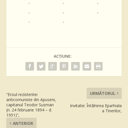
ACȚIUNE:
URMĂTORUL
“Eroul rezistentei
anticomuniste din Apuseni,
capitanul Teodor Susman
Invitatie: Întâlnirea Eparhiala
(n. 24 februarie 1894 – d.
a Tinerilor,
1951)”,
ANTERIOR