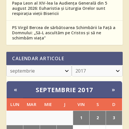
Papa Leon al XIV-lea la Audiența Generală din 5
august 2026: Euharistia și Liturgia Orelor sunt
respirația vieții Bisericii
PS Virgil Bercea de sărbătoarea Schimbării la Față a
Domnului: „Să-L ascultăm pe Cristos și să ne
schimbăm viața”
CALENDAR ARTICOLE
SEPTEMBRIE 2017
«
»
LUN
MAR
MIE
J
VIN
S
D
1
2
3