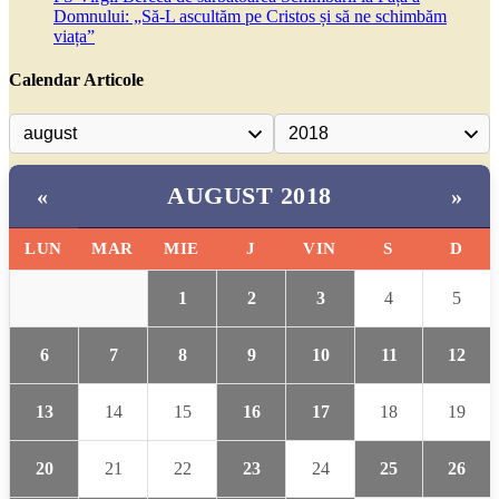
Domnului: „Să-L ascultăm pe Cristos și să ne schimbăm
viața”
Calendar Articole
AUGUST 2018
«
»
LUN
MAR
MIE
J
VIN
S
D
1
2
3
4
5
6
7
8
9
10
11
12
13
14
15
16
17
18
19
20
21
22
23
24
25
26