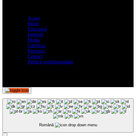
Acasa
Istoric
Episcopul
Institutii
Media
Cateheza
Parteneri
Contact
Politică confidențialitate
Română