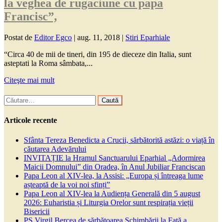
la veghea de rugaciune cu papa
Francisc”,
Postat de
Editor Egco
|
aug. 11, 2018
|
Stiri Eparhiale
“Circa 40 de mii de tineri, din 195 de dieceze din Italia, sunt
asteptati la Roma sâmbata,...
Citeşte mai mult
Caută
după:
Articole recente
Sfânta Tereza Benedicta a Crucii, sărbătorită astăzi: o viață în
căutarea Adevărului
INVITAȚIE la Hramul Sanctuarului Eparhial „Adormirea
Maicii Domnului” din Oradea, în Anul Jubiliar Franciscan
Papa Leon al XIV-lea, la Assisi: „Europa și întreaga lume
așteaptă de la voi noi sfinți”
Papa Leon al XIV-lea la Audiența Generală din 5 august
2026: Euharistia și Liturgia Orelor sunt respirația vieții
Bisericii
PS Virgil Bercea de sărbătoarea Schimbării la Față a