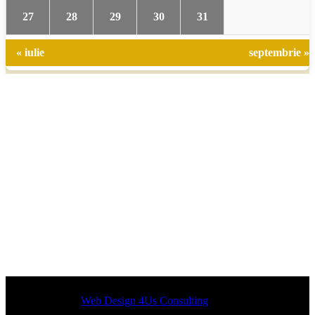
27
28
29
30
31
« iulie
septembrie »
Designed by
Web Design 4Us Consulting
|