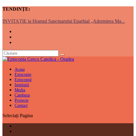
TENDINȚE:
INVITAȚIE la Hramul Sanctuarului Eparhial „Adormirea Ma...
Acasa
Episcopie
Episcopul
Institutii
Media
Cateheza
Proiecte
Contact
Selectați Pagina