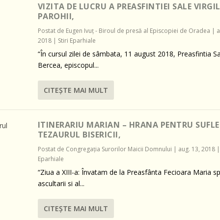
VIZITA DE LUCRU A PREASFINTIEI SALE VIRGIL
PAROHII,
Postat de
Eugen Ivuţ - Biroul de presă al Episcopiei de Oradea
|
a
2018
|
Stiri Eparhiale
“În cursul zilei de sâmbata, 11 august 2018, Preasfintia Sa 
Bercea, episcopul...
CITEŞTE MAI MULT
ITINERARIU MARIAN – HRANA PENTRU SUFLE
TEZAURUL BISERICII,
Postat de
Congregaţia Surorilor Maicii Domnului
|
aug. 13, 2018
Eparhiale
“Ziua a XIII-a: Învatam de la Preasfânta Fecioara Maria spi
ascultarii si al...
CITEŞTE MAI MULT