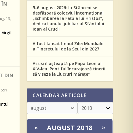
 ÎN
5-6 august 2026: la Stânceni se
desfășoară colocviul internațional
„Schimbarea la Față a lui Hristos”,
ug. 13,
dedicat anului jubiliar al Sfântului
Ioan al Crucii
Virgil
A fost lansat Imnul Zilei Mondiale
a Tineretului de la Seul din 2027
Assisi îl așteaptă pe Papa Leon al
XIV-lea. Pontiful încurajează tinerii
să viseze la „lucruri mărețe”
T DIN
|
Stiri
CALENDAR ARTICOLE
ritul
AUGUST 2018
«
»