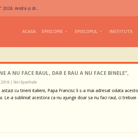
026: Andra și di...
ACASA
EPISCOPIE
EPISCOPUL
INSTITUTII
NE A NU FACE RAUL, DAR E RAU A NU FACE BINELE”,
, 2018
|
Stiri Eparhiale
e astazi cu tinerii italieni, Papa Francisc li s-a mai adresat odata acesto
 Le-a subliniat acestora ca nu ajunge doar sa nu faci raul, ci trebuie 