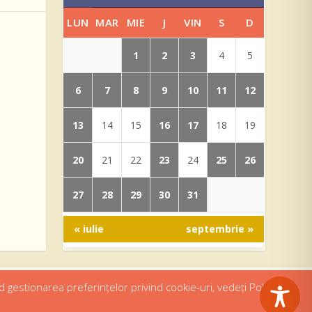
LUN
MAR
MIE
J
VIN
S
D
1
2
3
4
5
6
7
8
9
10
11
12
13
16
17
14
15
18
19
20
23
25
26
21
22
24
27
28
29
30
31
« iulie
septembrie »
d gestionarea preferințelor privind cookie-uri, vedeți Politica de
eri
Contact
Politică confidențialitate