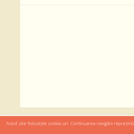
Acest site folosește cookie-uri. Continuarea navigării reprezintă
Designed by
Web Design 4Us Consulting