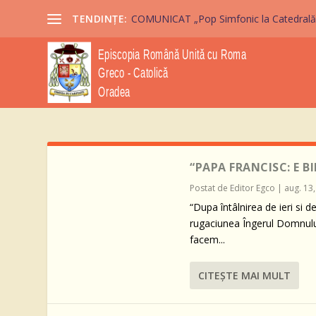
TENDINȚE:
COMUNICAT „Pop Simfonic la Catedrală” 2
“PAPA FRANCISC: E BI
Postat de
Editor Egco
|
aug. 13
“Dupa întâlnirea de ieri si d
rugaciunea Îngerul Domnului.
facem...
CITEŞTE MAI MULT