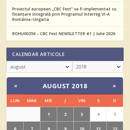
Proiectul european „CBC Fest” va fi implementat cu
finanțare integrală prin Programul Interreg VI-A
România–Ungaria
ROHU00356 – CBC Fest NEWSLETTER #1 | Iulie 2026
CALENDAR ARTICOLE
AUGUST 2018
«
»
LUN
MAR
MIE
J
VIN
S
D
1
2
3
4
5
6
7
8
9
10
11
12