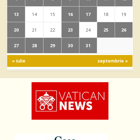
13
16
17
14
15
18
19
20
23
25
26
21
22
24
27
28
29
30
31
« iulie
septembrie »