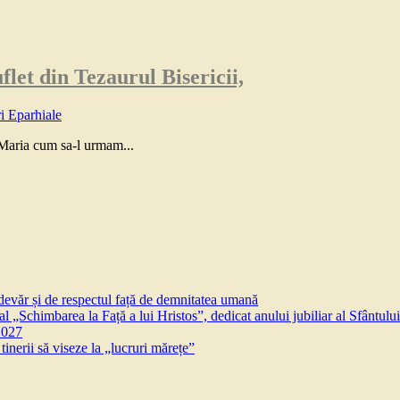
t din Tezaurul Bisericii,
ri Eparhiale
 Maria cum sa-l urmam...
devăr și de respectul față de demnitatea umană
l „Schimbarea la Față a lui Hristos”, dedicat anului jubiliar al Sfântului
2027
inerii să viseze la „lucruri mărețe”