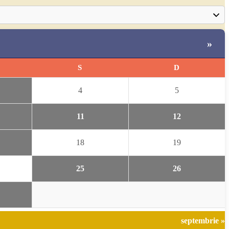
»
S
D
4
5
11
12
18
19
25
26
septembrie »