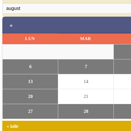
«
LUN
MAR
6
7
13
14
20
21
27
28
« iulie