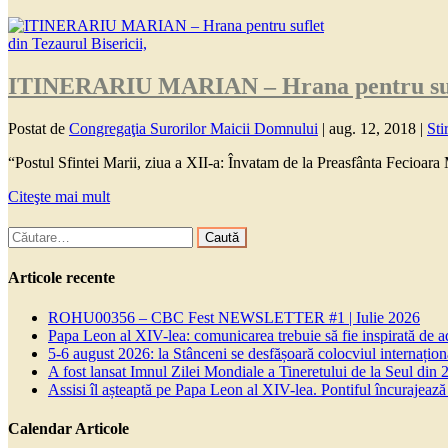
ITINERARIU MARIAN – Hrana pentru sufle
Postat de
Congregaţia Surorilor Maicii Domnului
|
aug. 12, 2018
|
Sti
“Postul Sfintei Marii, ziua a XII-a: Învatam de la Preasfânta Fecioara
Citeşte mai mult
Caută
după:
Articole recente
ROHU00356 – CBC Fest NEWSLETTER #1 | Iulie 2026
Papa Leon al XIV-lea: comunicarea trebuie să fie inspirată de a
5-6 august 2026: la Stânceni se desfășoară colocviul internaționa
A fost lansat Imnul Zilei Mondiale a Tineretului de la Seul din 
Assisi îl așteaptă pe Papa Leon al XIV-lea. Pontiful încurajează t
Calendar Articole