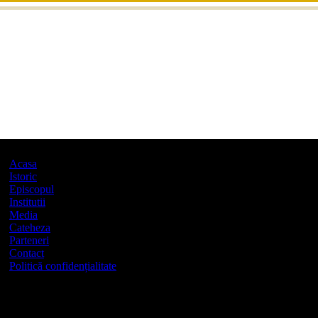
Acasa
Istoric
Episcopul
Institutii
Media
Cateheza
Parteneri
Contact
Politică confidențialitate