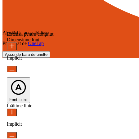
Ajustări la accesibilitate
Extensii pentru conținut
Dimensiune font
Propulsat de
OneTap
Ascunde bara de unelte
Implicit
Font lizibil
Înălțime linie
Implicit