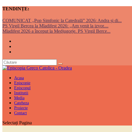
TENDINȚE:
COMUNICAT „Pop Simfonic la Catedrală” 2026: Andra și di...
PS Virgil Bercea la Mladifest 2026: „Am venit la izvor....
Mladifest 2026 a început la Medjugorje. PS Virgil Berce...
Acasa
Episcopie
Episcopul
Institutii
Media
Cateheza
Proiecte
Contact
Selectați Pagina