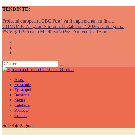
TENDINȚE:
Proiectul european „CBC Fest” va fi implementat cu fina...
COMUNICAT „Pop Simfonic la Catedrală” 2026: Andra și di...
PS Virgil Bercea la Mladifest 2026: „Am venit la izvor....
Acasa
Episcopie
Episcopul
Institutii
Media
Cateheza
Proiecte
Contact
Selectați Pagina