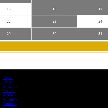
15
16
17
22
23
24
29
30
31
Acasa
Istoric
Episcopul
Institutii
Media
Cateheza
Parteneri