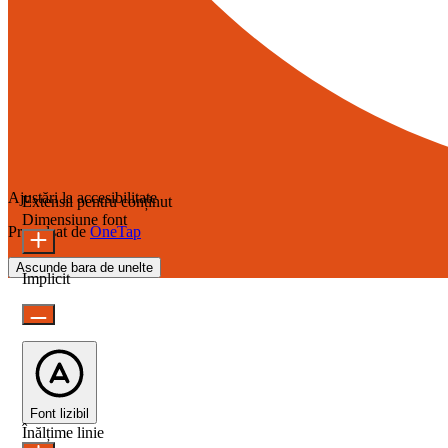
Ajustări la accesibilitate
Extensii pentru conținut
Dimensiune font
Propulsat de
OneTap
Ascunde bara de unelte
Implicit
Font lizibil
Înălțime linie