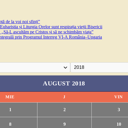
ă de la voi noi sfinți”
aristia și Liturgia Orelor sunt respirația vieții Bisericii
 „Să-L ascultăm pe Cristos și să ne schimbăm viața”
 integrală prin Programul Interreg VI-A România–Ungaria
AUGUST 2018
MIE
J
VIN
1
2
3
8
9
10