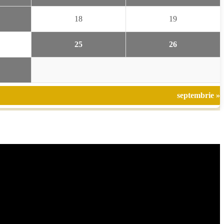
18
19
25
26
septembrie »