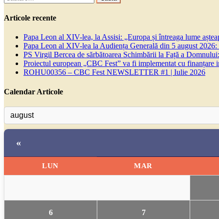
după:
Articole recente
Papa Leon al XIV-lea, la Assisi: „Europa și întreaga lume așteapt
Papa Leon al XIV-lea la Audiența Generală din 5 august 2026: Euh
PS Virgil Bercea de sărbătoarea Schimbării la Față a Domnului:
Proiectul european „CBC Fest” va fi implementat cu finanțare
ROHU00356 – CBC Fest NEWSLETTER #1 | Iulie 2026
Calendar Articole
«
LUN
MAR
6
7