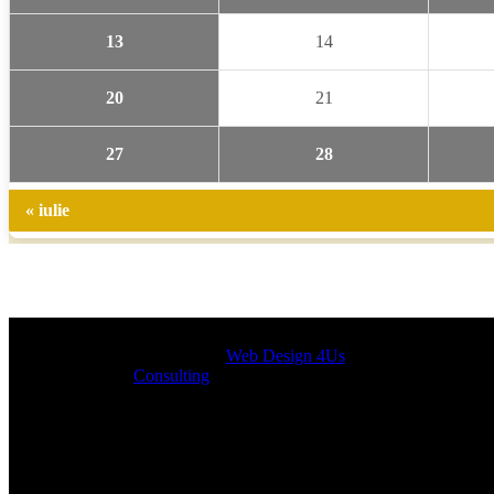
13
14
20
21
27
28
« iulie
Designed by
Web Design 4Us
Consulting
|