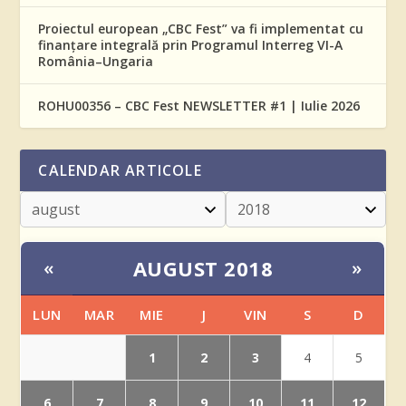
Proiectul european „CBC Fest” va fi implementat cu
finanțare integrală prin Programul Interreg VI-A
România–Ungaria
ROHU00356 – CBC Fest NEWSLETTER #1 | Iulie 2026
CALENDAR ARTICOLE
AUGUST 2018
«
»
LUN
MAR
MIE
J
VIN
S
D
1
2
3
4
5
6
7
8
9
10
11
12