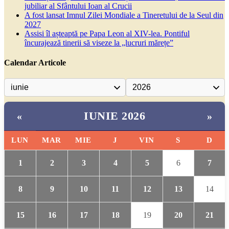
jubiliar al Sfântului Ioan al Crucii
A fost lansat Imnul Zilei Mondiale a Tineretului de la Seul din
2027
Assisi îl așteaptă pe Papa Leon al XIV-lea. Pontiful
încurajează tinerii să viseze la „lucruri mărețe”
Calendar Articole
IUNIE 2026
«
»
LUN
MAR
MIE
J
VIN
S
D
1
2
3
4
5
6
7
8
9
10
11
12
13
14
15
16
17
18
19
20
21