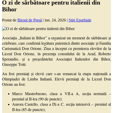
O zi de sărbătoare pentru italienii din
Bihor
Postat de
Biroul de Presă
|
iun. 24, 2026
|
Stiri Eparhiale
Asociația „Italiani in Bihor” a organizat un moment de sărbătoare și
celebrare, care confirmă legătura puternică dintre asociație și Familia
Carismatică Don Orione. Ziua a început cu premierea elevilor de la
Liceul Don Orione, în prezența consulului de la Arad, Roberto
Sperandio, și a președintelui Asociației Italienilor din Bihor,
Giuseppe Totti.
Au fost premiați și elevii care s-au remarcat la etapa națională a
Olimpiadei de Limba Italiană. Elevii premiați de la Liceul Don
Orione au fost:
Marco Mastrobuono, clasa a VII-a A, secția normală –
premiul al II-lea (90 de puncte);
Aurora Castello, clasa a IX-a C, secția intensivă – premiul al
II-lea (85 de puncte);