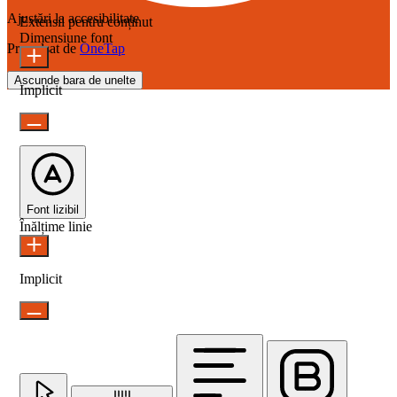
Ajustări la accesibilitate
Extensii pentru conținut
Dimensiune font
Propulsat de
OneTap
Ascunde bara de unelte
Implicit
Font lizibil
Înălțime linie
Implicit