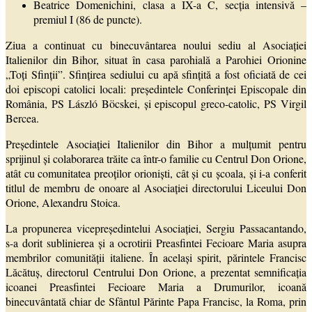
Beatrice Domenichini, clasa a IX-a C, secția intensivă –
premiul I (86 de puncte).
Ziua a continuat cu binecuvântarea noului sediu al Asociației
Italienilor din Bihor, situat în casa parohială a Parohiei Orionine
„Toți Sfinții”. Sfințirea sediului cu apă sfințită a fost oficiată de cei
doi episcopi catolici locali: președintele Conferinței Episcopale din
România, PS László Böcskei, și episcopul greco-catolic, PS Virgil
Bercea.
Președintele Asociației Italienilor din Bihor a mulțumit pentru
sprijinul și colaborarea trăite ca într-o familie cu Centrul Don Orione,
atât cu comunitatea preoților orioniști, cât și cu școala, și i-a conferit
titlul de membru de onoare al Asociației directorului Liceului Don
Orione, Alexandru Stoica.
La propunerea vicepreședintelui Asociației, Sergiu Passacantando,
s-a dorit sublinierea și a ocrotirii Preasfintei Fecioare Maria asupra
membrilor comunității italiene. În același spirit, părintele Francisc
Lăcătuș, directorul Centrului Don Orione, a prezentat semnificația
icoanei Preasfintei Fecioare Maria a Drumurilor, icoană
binecuvântată chiar de Sfântul Părinte Papa Francisc, la Roma, prin