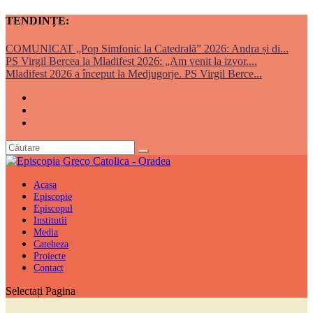
TENDINȚE:
COMUNICAT „Pop Simfonic la Catedrală” 2026: Andra și di...
PS Virgil Bercea la Mladifest 2026: „Am venit la izvor....
Mladifest 2026 a început la Medjugorje. PS Virgil Berce...
Acasa
Episcopie
Episcopul
Institutii
Media
Cateheza
Proiecte
Contact
Selectați Pagina