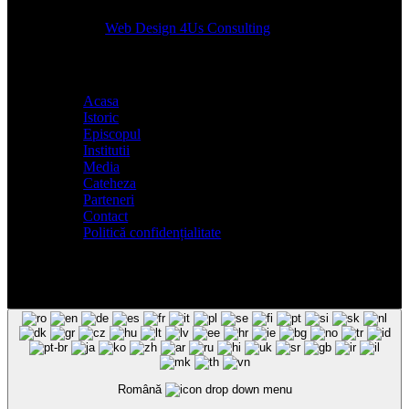
Designed by
Web Design 4Us Consulting
|
Acasa
Istoric
Episcopul
Institutii
Media
Cateheza
Parteneri
Contact
Politică confidențialitate
Română