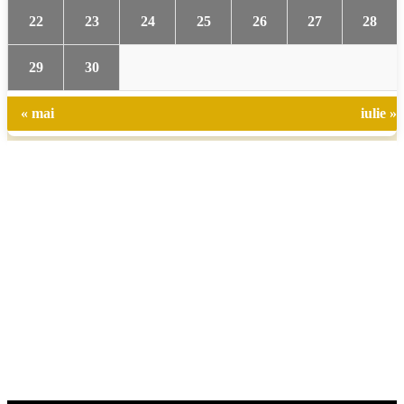
22
23
24
25
26
27
28
29
30
« mai
iulie »