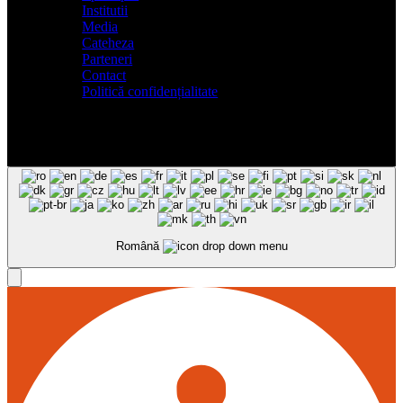
Institutii
Media
Cateheza
Parteneri
Contact
Politică confidențialitate
Română