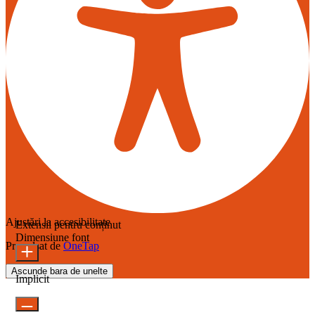
Ajustări la accesibilitate
Extensii pentru conținut
Dimensiune font
Propulsat de
OneTap
Ascunde bara de unelte
Implicit