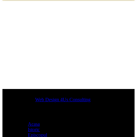
Designed by
Web Design 4Us Consulting
|
Acasa
Istoric
Episcopul