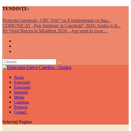
TENDINȚE:
Proiectul european „CBC Fest” va fi implementat cu fina...
COMUNICAT „Pop Simfonic la Catedrală” 2026: Andra și di...
PS Virgil Bercea la Mladifest 2026: „Am venit la izvor....
Acasa
Episcopie
Episcopul
Institutii
Media
Cateheza
Proiecte
Contact
Selectați Pagina