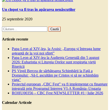
Un clopot va fi tras în apărarea nenăscuților
25 septembrie 2020
Caută
după:
Articole recente
Papa Leon al XIV-lea, la Assisi: „Europa și întreaga lume
așteaptă de la voi noi sfinți”
Papa Leon al XIV-lea la Audiența Generală din 5 august
2026: Euharistia și Liturgia Orelor sunt respirația vieții
Bisericii
PS Virgil Bercea de sărbătoarea Schimbării la Față a
Domnului: „Să-L ascultăm pe Cristos și să ne schimbăm
viața”
Proiectul european „CBC Fest” va fi implementat cu finanțare
integrală prin Programul Interreg VI-A România–Ungaria
ROHU00356 – CBC Fest NEWSLETTER #1 | Iulie 2026
Calendar Articole