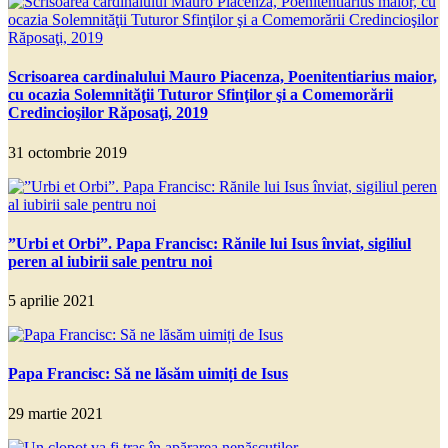
Scrisoarea cardinalului Mauro Piacenza, Poenitentiarius maior,
cu ocazia Solemnităţii Tuturor Sfinţilor şi a Comemorării
Credincioşilor Răposaţi, 2019
31 octombrie 2019
”Urbi et Orbi”. Papa Francisc: Rănile lui Isus înviat, sigiliul
peren al iubirii sale pentru noi
5 aprilie 2021
Papa Francisc: Să ne lăsăm uimiți de Isus
29 martie 2021