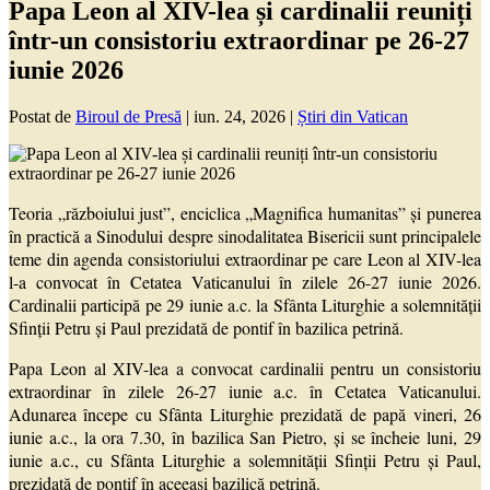
Papa Leon al XIV-lea și cardinalii reuniți
într-un consistoriu extraordinar pe 26-27
iunie 2026
Postat de
Biroul de Presă
|
iun. 24, 2026
|
Știri din Vatican
Teoria „războiului just”, enciclica „Magnifica humanitas” și punerea
în practică a Sinodului despre sinodalitatea Bisericii sunt principalele
teme din agenda consistoriului extraordinar pe care Leon al XIV-lea
l-a convocat în Cetatea Vaticanului în zilele 26-27 iunie 2026.
Cardinalii participă pe 29 iunie a.c. la Sfânta Liturghie a solemnității
Sfinții Petru și Paul prezidată de pontif în bazilica petrină.
Papa Leon al XIV-lea a convocat cardinalii pentru un consistoriu
extraordinar în zilele 26-27 iunie a.c. în Cetatea Vaticanului.
Adunarea începe cu Sfânta Liturghie prezidată de papă vineri, 26
iunie a.c., la ora 7.30, în bazilica San Pietro, și se încheie luni, 29
iunie a.c., cu Sfânta Liturghie a solemnității Sfinții Petru și Paul,
prezidată de pontif în aceeași bazilică petrină.