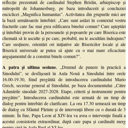
reflecție prezentată de cardinalul Stephen Brislin, arhiepiscop și
mitropolit de Johannesburg, pe baza introducerii și concluziei
enciclicei „Magnifica humanitas”. Activitatea din grupurile mici are
la bază următoarele întrebări: „Care sunt astăzi în contextul vostru
fracturile care fac mai grea edificarea binelui comun? Care așteptări
și întrebări provin de la persoanele și popoarele pe care Biserica este
chemată să le asculte și pe care, probabil, nu le ascultăm îndeajuns?
Care susținere, orientări ori inițiative ale Bisericilor locale și ale
Bisericii universale ar putea să ajute cu o mai mare eficacitate
angajamentul de a construi binele comun?”.
A patra și ultima sesiune
, „Drumul de punere în practică a
Sinodului”, se desfășoară în Aula Nouă a Sinodului între orele
16.00-19.30, fiind pregătită de introducerea cardinalului Mario
Grech, secretar general al Sinodului, pe baza documentului „Către
Adunările sinodale 2027-2028. Etape, criterii și instrumente pentru
pregătire”. Introducerea cardinalului este urmată de un timp de
dialog pentru întrebări de clarificare. La ora 17.30 urmează un timp
de dialog cu Sfântul Părinte și de intervenții libere cu o durată de 3
minute. În fine, Papa Leon al XIV-lea va avea o intervenție finală a
acestui consistoriu extraordinar, după care papa și cardinalii merg
pentru cină în Aula Paul al VI-lea.