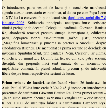
O introducere, patru sesiuni de lucru și o concluzie marchează
agenda acestui consistoriu extraordinar, al doilea pe care Papa Leon
al XIV-lea l-a convocat în pontificatul său,
după consistoriul din 7-8
ianuarie 2026
. Subiectele principale, anticipate într-o scrisoare
trimisă prelaților de decanul Colegiului, cardinalul Giovanni Battista
Re, abordează tematici precum situația internațională, edificarea
păcii, depășirea teoriei așa-numitului „război just”, enciclica
„Magnifica humanitas” și punerea în practică a Sinodului despre
sinodalitatea Bisericii. De menționat că prima sesiune se deschide cu
invocarea Spiritului Sfânt, prin cântarea „Veni, Creator”, iar ultima,
se încheie cu imnul „Te Deum”. La fiecare din cele patru sesiuni,
discuțiile din grupurile mici sunt urmate de un moment de
împărtășire comună, în plenul adunării, precum și de intervenții
libere despre tema respectivelor sesiuni de lucru.
Prima sesiune de lucrări
, se desfășoară vineri, 26 iunie a.c., în
Aula Paul al VI-lea între orele 9.30-12.45 și începe cu introducerea
prezentată de cardinalul Giovanni Battista Re. Tema primei sesiuni –
„În ce lume suntem chemați să vestim Evanghelia?” – este însoțită,
la ora 10.00, de meditația biblică a cardinalului Grzegorz Ryś.
Conversațiile din grupurile de cardinali, formate din câte 20 de