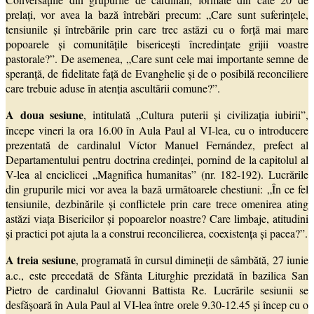
prelați, vor avea la bază întrebări precum: „Care sunt suferințele,
tensiunile și întrebările prin care trec astăzi cu o forță mai mare
popoarele și comunitățile bisericești încredințate grijii voastre
pastorale?”. De asemenea, „Care sunt cele mai importante semne de
speranță, de fidelitate față de Evanghelie și de o posibilă reconciliere
care trebuie aduse în atenția ascultării comune?”.
A doua sesiune
, intitulată „Cultura puterii și civilizația iubirii”,
începe vineri la ora 16.00 în Aula Paul al VI-lea, cu o introducere
prezentată de cardinalul Víctor Manuel Fernández, prefect al
Departamentului pentru doctrina credinței, pornind de la capitolul al
V-lea al enciclicei „Magnifica humanitas” (nr. 182-192). Lucrările
din grupurile mici vor avea la bază următoarele chestiuni: „În ce fel
tensiunile, dezbinările și conflictele prin care trece omenirea ating
astăzi viața Bisericilor și popoarelor noastre? Care limbaje, atitudini
și practici pot ajuta la a construi reconcilierea, coexistența și pacea?”.
A treia sesiune
, programată în cursul dimineții de sâmbătă, 27 iunie
a.c., este precedată de Sfânta Liturghie prezidată în bazilica San
Pietro de cardinalul Giovanni Battista Re. Lucrările sesiunii se
desfășoară în Aula Paul al VI-lea între orele 9.30-12.45 și încep cu o